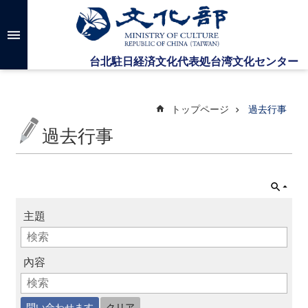
メインのコンテンツブロックにジャンプします
高
度
な
検
索
トップページ
過去行事
過去行事
台
湾
文
化
セ
主題
ン
タ
ー
に
內容
つ
い
て