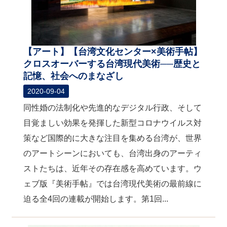
【アート】【台湾文化センター×美術手帖】
クロスオーバーする台湾現代美術──歴史と
記憶、社会へのまなざし
2020-09-04
同性婚の法制化や先進的なデジタル行政、そして
目覚ましい効果を発揮した新型コロナウイルス対
策など国際的に大きな注目を集める台湾が、世界
のアートシーンにおいても、台湾出身のアーティ
ストたちは、近年その存在感を高めています。ウ
ェブ版『美術手帖』では台湾現代美術の最前線に
迫る全4回の連載が開始します。第1回...