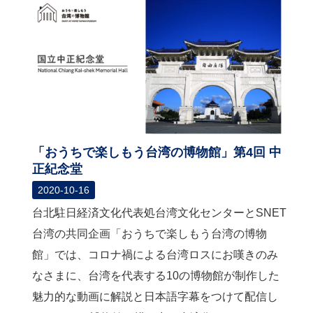
関
連
リ
ン
ク
ホ
ー
ム
「おうちで楽しもう台湾の博物館」第4回 中
サ
正紀念堂
イ
2020-10-16
ト
マ
台北駐日経済文化代表処台湾文化センターとSNET
ッ
台湾の共同企画「おうちで楽しもう台湾の博物
プ
館」では、コロナ禍による台湾ロスにお嘆きのみ
なさまに、台湾を代表する10の博物館が制作した
魅力的な動画に解説と日本語字幕をつけて配信し