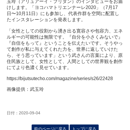
玉玲（アリュアーイ・プリダン）のインタビューをお届
けします。「ヨコハマトリエンナーレ2020」（7月17
日〜10月11日）にも参加し、代表作群を空間に配置し
最
たインスタレーションを発表します。
新
情
「女性としての役割から湧き出る寛容さや包容力、エネ
報
ルギーの可能性は無限です。『自分を小さくみないで』
と
『自信をもって』ということを伝えたいです。そうやっ
申
て創作が私に与えてくれた力を、世界に返していけた
込
ら、そう思っています」という武さんの言葉により、原
住民族として、女性として、人間としての世界観を創作
過
にてより色濃く見せています。
去
行
https://bijutsutecho.com/magazine/series/s26/22428
事
画像提供：武玉玲
台
湾
の
日付：2020-09-04
本
前のページに戻る
トップに戻る