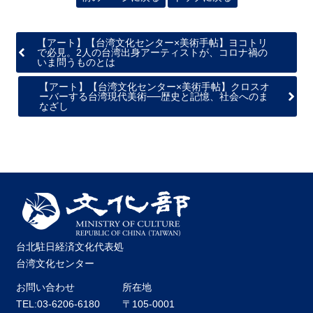
関
連
リ
【アート】【台湾文化センター×美術手帖】ヨコトリ
ン
で必見。2人の台湾出身アーティストが、コロナ禍の
いま問うものとは
ク
【アート】【台湾文化センター×美術手帖】クロスオ
ーバーする台湾現代美術──歴史と記憶、社会へのま
なざし
ホ
ー
ム
サ
イ
ト
マ
ッ
プ
台北駐日経済文化代表処
台湾文化センター
お問い合わせ
所在地
TEL:03-6206-6180
〒105-0001