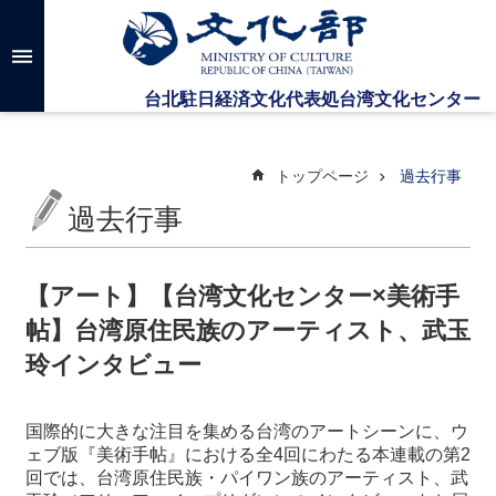
メインのコンテンツブロックにジャンプします
高
度
な
検
索
トップページ
過去行事
過去行事
台
湾
文
【アート】【台湾文化センター×美術手
化
帖】台湾原住民族のアーティスト、武玉
セ
ン
玲インタビュー
タ
ー
に
国際的に大きな注目を集める台湾のアートシーンに、ウ
つ
ェブ版『美術手帖』における全4回にわたる本連載の第2
い
回では、台湾原住民族・パイワン族のアーティスト、武
て