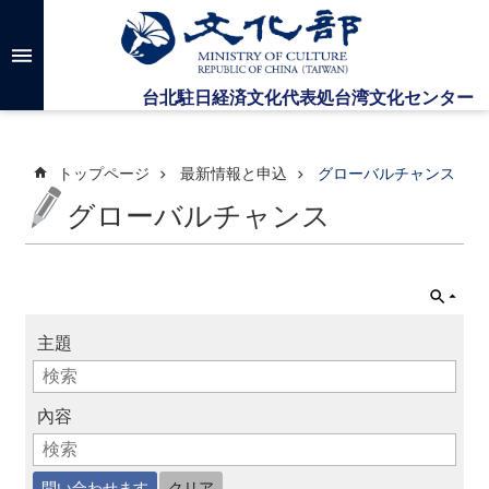
メインのコンテンツブロックにジャンプします
高
度
な
検
索
トップページ
最新情報と申込
グローバルチャンス
グローバルチャンス
台
湾
文
化
セ
主題
ン
タ
ー
に
內容
つ
い
て