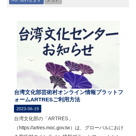
最
新
情
報
と
申
込
過
去
行
事
台湾文化部芸術村オンライン情報プラットフ
ォームARTRESご利用方法
台
2023-06-19
湾
の
台湾文化部の「ARTRES」
本
（https://artres.moc.gov.tw）は、グローバルにおけ