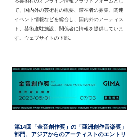
る芸術村のオンライン情報プラットフォームとし
関
連
て、国内外の芸術村の概要、滞在者の募集、関連
リ
イベント情報などを総合し、国内外のアーティス
ン
ク
ト、芸術進駐施設、関係者に情報を提供していま
す。ウェブサイトの下部...
ホ
ー
ム
サ
イ
ト
マ
ッ
プ
第14回「金音創作奨」の「亜洲創作音楽奨」
部門、アジアからのアーティストのエントリ