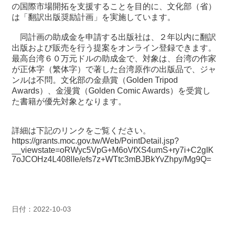
の国際市場開拓を支援することを目的に、文化部（省）
は「翻訳出版奨励計画」を実施しています。
最
新
同計画の助成金を申請する出版社は、２年以内に翻訳
情
出版および販売を行う提案をオンライン登録できます。
報
最高台湾６０万元ドルの助成金で、対象は、台湾の作家
と
が正体字（繁体字）で著した台湾原作の出版品で、ジャ
申
ンルは不問。文化部の金鼎賞（Golden Tripod
込
Awards）、金漫賞（Golden Comic Awards）を受賞し
た書籍が優先対象となります。
過
去
詳細は下記のリンクをご覧ください。
行
https://grants.moc.gov.tw/Web/PointDetail.jsp?
事
__viewstate=oRWyc5VpG+M6oVfXS4umS+ry7i+C2gIK
7oJCOHz4L408lIe/efs7z+WTtc3mBJBkYvZhpy/Mg9Q=
台
湾
の
本
日付：2022-10-03