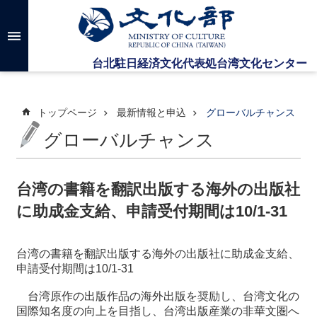
メインのコンテンツブロックにジャンプします
高
度
な
検
索
トップページ
最新情報と申込
グローバルチャンス
グローバルチャンス
台
湾
文
台湾の書籍を翻訳出版する海外の出版社
化
に助成金支給、申請受付期間は10/1-31
セ
ン
タ
台湾の書籍を翻訳出版する海外の出版社に助成金支給、
ー
申請受付期間は10/1-31
に
つ
台湾原作の出版作品の海外出版を奨励し、台湾文化の
い
国際知名度の向上を目指し、台湾出版産業の非華文圏へ
て