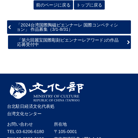
関
前のページに戻る
トップに戻る
連
リ
ン
「2024台湾国際陶磁ビエンナーレ 国際コンペティシ
ク
ョン」 作品募集（3/1-8/31）
「第六回麗宝国際彫刻ビエンナーレアワード｣の作品
応募受付中
ホ
ー
ム
サ
イ
ト
マ
ッ
プ
台北駐日経済文化代表処
台湾文化センター
お問い合わせ
所在地
TEL:03-6206-6180
〒105-0001