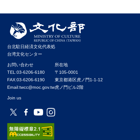
関
連
リ
ン
ク
台北駐日経済文化代表処
ホ
台湾文化センター
ー
ム
お問い合わせ
所在地
TEL:03-6206-6180
〒105-0001
サ
イ
FAX:03-6206-6190
東京都港区虎ノ門1-1-12
ト
Email:twcc@moc.gov.tw
虎ノ門ビル2階
マ
Join us
ッ
プ