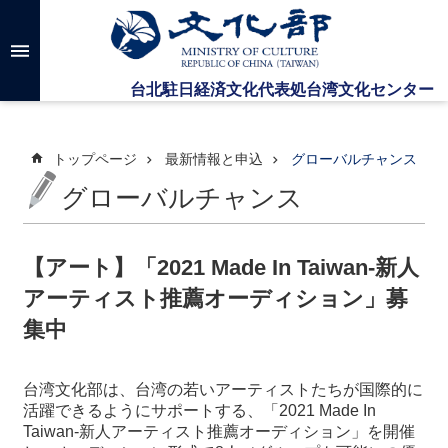
メインのコンテンツブロックにジャンプします
高
度
な
検
索
トップページ
最新情報と申込
グローバルチャンス
グローバルチャンス
台
湾
文
【アート】「2021 Made In Taiwan-新人
化
アーティスト推薦オーディション」募
セ
ン
集中
タ
ー
に
台湾文化部は、台湾の若いアーティストたちが国際的に
つ
活躍できるようにサポートする、「2021 Made In
い
Taiwan-新人アーティスト推薦オーディション」を開催
て