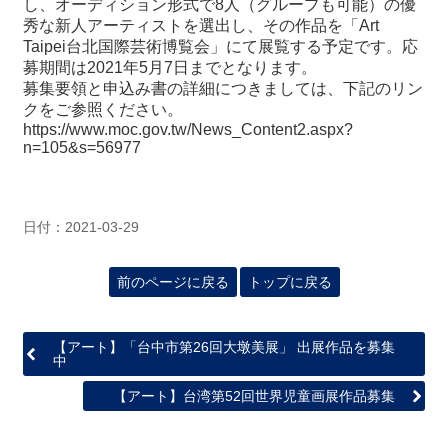
し、オーディション形式で8人（グループも可能）の優
秀な新人アーティストを選出し、その作品を「Art
Taipei台北国際芸術博覧会」にて展覧する予定です。応
最
募期間は2021年5月7日までとなります。
新
募集要領と申込み書の詳細につきましては、下記のリン
情
クをご参照ください。
報
https://www.moc.gov.tw/News_Content2.aspx?
と
n=105&s=56977
申
込
過
日付：2021-03-29
去
行
前のページに戻る
トップに戻る
事
台
【アート】「台中市第26回大墩美展」 出展作品を募集
中
湾
の
【アート】台湾第52回世界児童画展作品募集
本