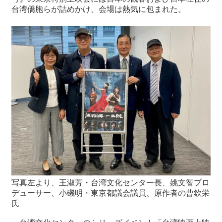
台湾僑胞らが詰めかけ、会場は熱気に包まれた。
写真左より、王淑芳・台湾文化センター長、姚文智プロ
デューサー、小磯明・東京都議会議員、原作者の曹欽栄
氏