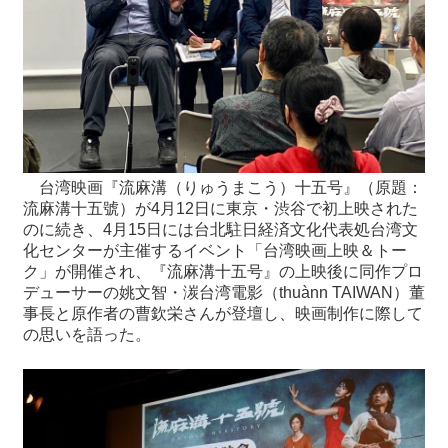
最
新
情
報
と
申
込
台湾映画『流麻溝（りゅうまこう）十五号』（原題：
流麻溝十五號）が4月12日に東京・渋谷で初上映された
過
のに続き、4月15日には台北駐日経済文化代表処台湾文
去
化センターが主催するイベント「台湾映画上映＆トー
行
ク」が開催され、『流麻溝十五号』の上映後に同作プロ
事
デューサーの姚文智・湠台湾電影（thuànn TAIWAN）董
事長と原作者の曹欽栄さんが登壇し、映画制作に際して
の思いを語った。
台
湾
の
本