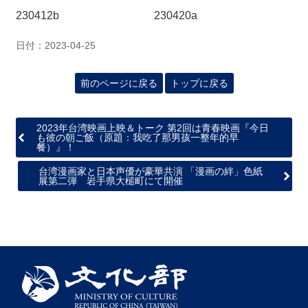
230412b
230420a
日付：2023-04-25
前のページに戻る
トップに戻る
2023年台湾映画上映＆トーク 第2回は青春映画『今日
も彼の朝ご飯（原題：我吃了那男孩一整年的早
餐）』！
台湾漫画家と日本声優が豪華共演 「漫画の絆」色紙
展第二弾 岩手県大槌町にて開催