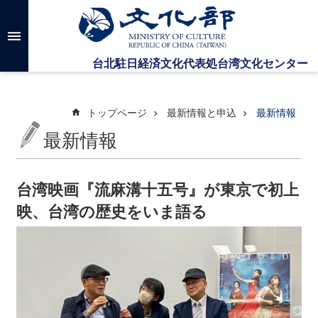
メインのコンテンツブロックにジャンプします
高
度
な
検
索
トップページ
最新情報と申込
最新情報
最新情報
台
湾
文
台湾映画『流麻溝十五号』が東京で初上
化
映、台湾の歴史をいま語る
セ
ン
タ
ー
に
つ
い
て