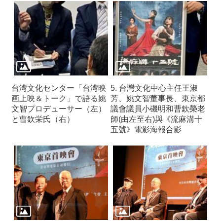
台湾文化センター「台湾映
5. 台灣文化中心主任王淑
画上映＆トーク」で語る姚
芳、姚文智董事長、東京都
文智プロデューサー（左）
議會議員小磯明和曹欽榮老
と曹欽栄氏（右）
師(由左至右)與《流麻溝十
五號》電影海報合影