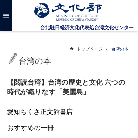
メインのコンテンツブロックにジャンプします
高
度
な
検
索
トップページ
台湾の本
台湾の本
台
湾
文
【閲読台湾】台湾の歴史と文化 六つの
化
時代が織りなす「美麗島」
セ
ン
タ
ー
愛知
ちくさ正文館書店
に
つ
おすすめの一冊
い
て