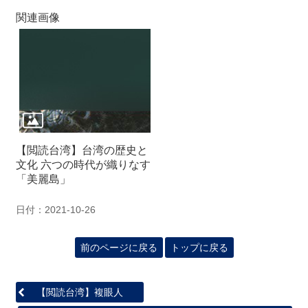
関
関連画像
連
リ
ン
ク
ホ
ー
ム
【閲読台湾】台湾の歴史と
サ
文化 六つの時代が織りなす
イ
「美麗島」
ト
マ
日付：2021-10-26
ッ
プ
前のページに戻る
トップに戻る
【閲読台湾】複眼人