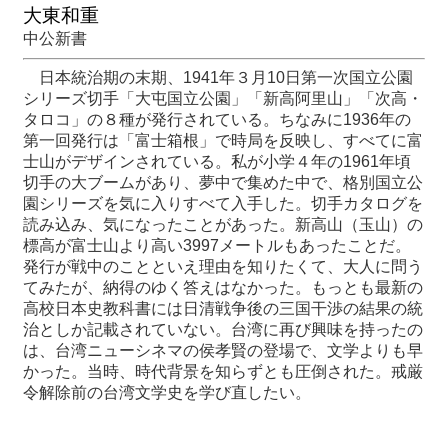
大東和重
中公新書
最
新
日本統治期の末期、1941年３月10日第一次国立公園
情
シリーズ切手「大屯国立公園」「新高阿里山」「次高・
報
タロコ」の８種が発行されている。ちなみに1936年の
と
第一回発行は「富士箱根」で時局を反映し、すべてに富
申
士山がデザインされている。私が小学４年の1961年頃
込
切手の大ブームがあり、夢中で集めた中で、格別国立公
園シリーズを気に入りすべて入手した。切手カタログを
読み込み、気になったことがあった。新高山（玉山）の
過
標高が富士山より高い3997メートルもあったことだ。
去
発行が戦中のことといえ理由を知りたくて、大人に問う
行
てみたが、納得のゆく答えはなかった。もっとも最新の
事
高校日本史教科書には日清戦争後の三国干渉の結果の統
治としか記載されていない。台湾に再び興味を持ったの
台
は、台湾ニューシネマの侯孝賢の登場で、文学よりも早
湾
かった。当時、時代背景を知らずとも圧倒された。戒厳
の
令解除前の台湾文学史を学び直したい。
本