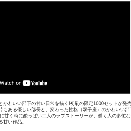
とかわいい部下の甘い日常を描く!初刷の限定1000セットが発売
時もある優しい部長と、変わった性格（双子座）のかわいい部
時に甘く時に酸っぱい二人のラブストーリーが、働く人の多忙
る甘い作品。