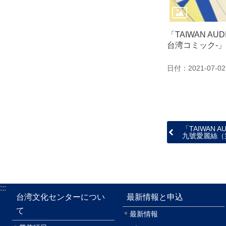
「TAIWAN AUD
台湾コミック‐」 
日付：2021-07-02
「TAIWAN 
九號愛麗絲（
:::
台湾文化センターについ
最新情報と申込
て
最新情報