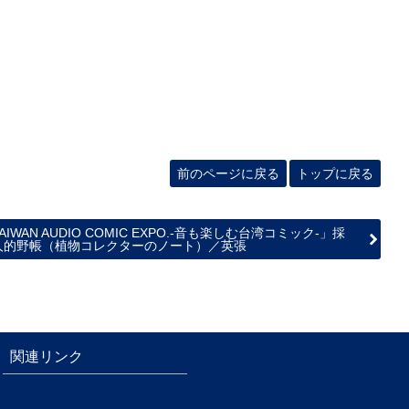
前のページに戻る
トップに戻る
AIWAN AUDIO COMIC EXPO.‐音も楽しむ台湾コミック‐」採
人的野帳（植物コレクターのノート）／英張
関連リンク