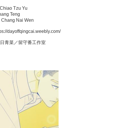
iao Tzu Yu
ng Teng
hang Nai Wen
tps://dayoffqingcai.weebly.com/
© 每日青菜／留守番工作室