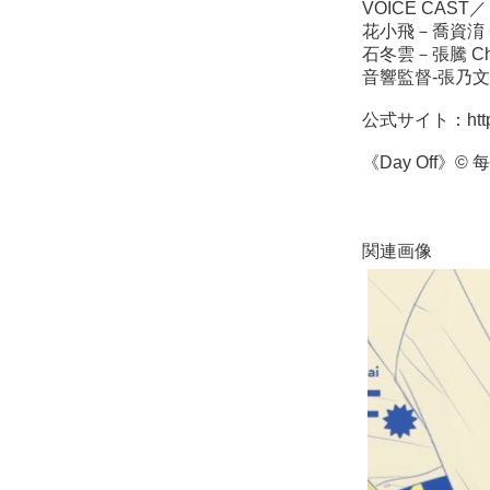
VOICE CAST／
花小飛－喬資淯 Ch
石冬雲－張騰 Cha
音響監督-張乃文 C
公式サイト：
ht
《Day Off》
関連画像