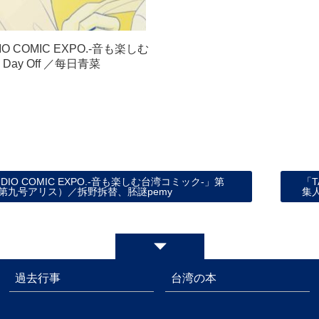
IO COMIC EXPO.‐音も楽しむ
Day Off ／每日青菜
AUDIO COMIC EXPO.‐音も楽しむ台湾コミック‐」第
「T
第九号アリス）／拆野拆替、胚謎pemy
集
過去行事
台湾の本