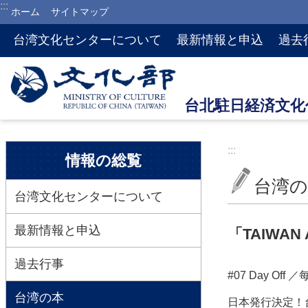
:::
ホーム
サイトマップ
メインのコンテンツブロックにジャンプします
台湾文化センターについて
最新情報と申込
過去
:::
:::
情報の総覧
台湾の
台湾文化センターについて
最新情報と申込
「TAIWAN
過去行事
#07 Day Off
台湾の本
日本発行決定！