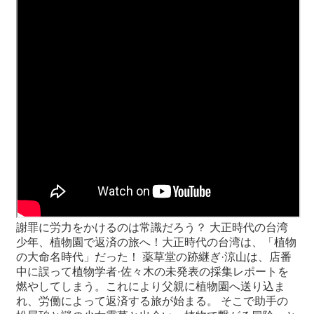
最
新
情
報
と
申
込
過
去
行
事
謝罪に労力をかけるのは常識だろう？ 大正時代の台湾
台
少年、植物園で返済の旅へ！大正時代の台湾は、「植物
湾
の大命名時代」だった！ 薬草堂の跡継ぎ·涼山は、店番
の
中に誤って植物学者·佐々木の未発表の採集レポートを
本
燃やしてしまう。これにより父親に植物園へ送り込ま
れ、労働によって返済する旅が始まる。 そこで助手の