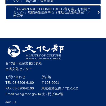
ック‐」 Day Off ／每日青菜
「TAIWAN AUDIO COMIC EXPO.‐音も楽しむ台湾コ
ミック‐」無能戀愛諮商中心（無駄な恋愛相談室）／
米宗子
台北駐日経済文化代表処
台湾文化センター
お問い合わせ
所在地
TEL:03-6206-6180
〒105-0001
FAX:03-6206-6190
東京都港区虎ノ門1-1-12
Email:twcc@moc.gov.tw
虎ノ門ビル2階
Join us