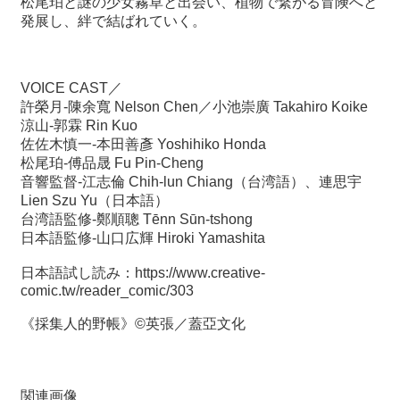
松尾珀と謎の少女霧草と出会い、植物で繋がる冒険へと
関
発展し、絆で結ばれていく。
連
リ
ン
ク
VOICE CAST／
許榮月-陳余寬 Nelson Chen／小池崇廣 Takahiro Koike
涼山-郭霖 Rin Kuo
ホ
佐佐木慎一-本田善彥 Yoshihiko Honda
ー
松尾珀-傅品晟 Fu Pin-Cheng
ム
音響監督-江志倫 Chih-lun Chiang（台湾語）、連思宇
Lien Szu Yu（日本語）
サ
台湾語監修-鄭順聰 Tēnn Sūn-tshong
イ
日本語監修-山口広輝 Hiroki Yamashita
ト
マ
日本語試し読み：
https://www.creative-
ッ
comic.tw/reader_comic/303
プ
《採集人的野帳》©英張／蓋亞文化
関連画像