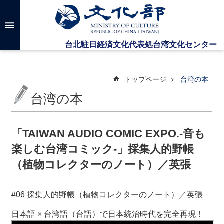
メインのコンテンツブロックにジャンプします
高
度
な
検
索
トップページ
台湾の本
台湾の本
台
湾
文
「TAIWAN AUDIO COMIC EXPO.‐音も
化
楽しむ台湾コミック‐」採集人的野帳
セ
ン
（植物コレクターのノート）／英張
タ
ー
に
#06 採集人的野帳（植物コレクターのノート）／英張
つ
い
日本語 × 台湾語（台語）で日本統治時代を完全再現！
て