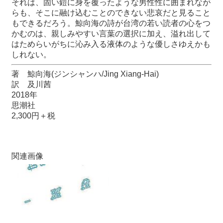
それは、固い鎧に身を覆ったような男性性に囲まれなが
関
らも、そこに融け込むことのできない悲哀だと見ること
連
もできるだろう。鯨向海の詩が台湾の若い読者の心をつ
リ
かむのは、親しみやすい言葉の選択に加え、溢れ出して
ン
はためらいがちに沁み入る液体のような優しさゆえかも
ク
しれない。
著 鯨向海
(
ジンシャンハ
/Jing Xiang-Hai)
ホ
訳 及川茜
ー
2018
年
ム
思潮社
サ
2,300
円＋税
イ
ト
マ
関連画像
ッ
プ