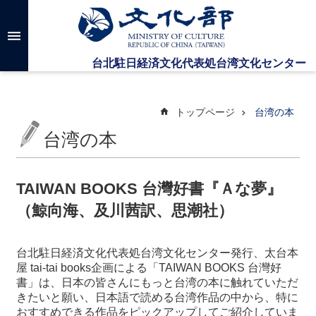
メインのコンテンツブロックにジャンプします
高
度
な
検
索
トップページ
台湾の本
台湾の本
台
湾
文
TAIWAN BOOKS 台灣好書『Ａな夢』
化
（鯨向海、及川茜訳、思潮社）
セ
ン
タ
台北駐日経済文化代表処台湾文化センター発行、太台本
ー
屋
tai-tai books
企画による「
TAIWAN BOOKS
台灣好
に
書」は、日本の皆さんにもっと台湾の本に触れていただ
つ
きたいと願い、日本語で読める台湾作品の中から、特に
い
おすすめできる作品をピックアップしてご紹介していま
て