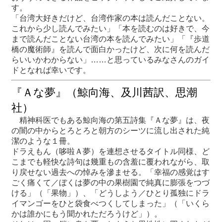
す。
「台湾大好きだけど、台湾作家の本は読んだことない。
最
これから少し読んでみたい」「本を読むのは好きで、今
新
まで読んだことない台湾の本を読んでみたい」「『歩道
情
橋の魔術師』を読んで面白かったけど、次に何を読んだ
報
らいいかわからない」……と思っているみなさんのガイ
と
ドとなれば幸いです。
申
込
『Ａな夢』（鯨向海、及川茜訳、思潮
社）
過
精神科医でもある鯨向海の第五詩集『Ａな夢』は、夜
去
の闇の中からとろとろと朝方のシーツに流し出された純
行
潔のような１冊。
事
ドラえもん（哆啦Ａ夢）を連想させるタイトル同様、ど
こまでも軽快な詩句は幾重もの含羞に覆われながら、取
台
り戻せない過去への悼みを滲ませる。「幸福の感覚はす
湾
ごく痛くて／ぼくは夢の中の果樹園で純真に膨張をつづ
の
ける」（「果物」）、「どうしよう／ひとり孤独にドラ
本
イマンゴーをひと袋食べつくしてしまった」（「いくら
かは誰かにもう聞かれただろうけど」）。