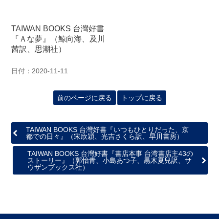
TAIWAN BOOKS 台灣好書
『Ａな夢』（鯨向海、及川
茜訳、思潮社）
日付：2020-11-11
前のページに戻る
トップに戻る
TAIWAN BOOKS 台灣好書『いつもひとりだった、京
都での日々』（宋欣穎、光吉さくら訳、早川書房）
TAIWAN BOOKS 台灣好書『書店本事 台湾書店主43の
ストーリー』（郭怡青、小島あつ子、黒木夏兒訳、サ
ウザンブックス社）