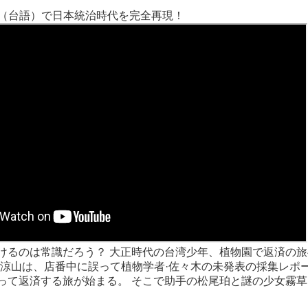
湾語（台語）で日本統治時代を完全再現！
けるのは常識だろう？ 大正時代の台湾少年、植物園で返済の
·涼山は、店番中に誤って植物学者·佐々木の未発表の採集レポ
って返済する旅が始まる。 そこで助手の松尾珀と謎の少女霧