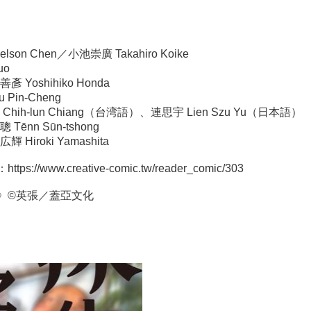
son Chen／小池崇廣 Takahiro Koike
uo
Yoshihiko Honda
Pin-Cheng
hih-lun Chiang（台湾語）、連思宇 Lien Szu Yu（日本語）
̄nn Sūn-tshong
Hiroki Yamashita
：
https://www.creative-comic.tw/reader_comic/303
》©英張／蓋亞文化