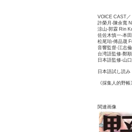
VOICE CAST／
許榮月-陳余寬 Nel
涼山-郭霖 Rin K
佐佐木慎一-本田善彥 
松尾珀-傅品晟 Fu 
音響監督-江志倫 C
台湾語監修-鄭順聰 Te
日本語監修-山口広輝 
日本語試し読み
《採集人的野帳
関連画像