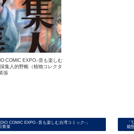
IO COMIC EXPO.‐音も楽しむ
」採集人的野帳（植物コレクタ
英張
AUDIO COMIC EXPO.‐音も楽しむ台湾コミック‐」
「T
每日青菜
能