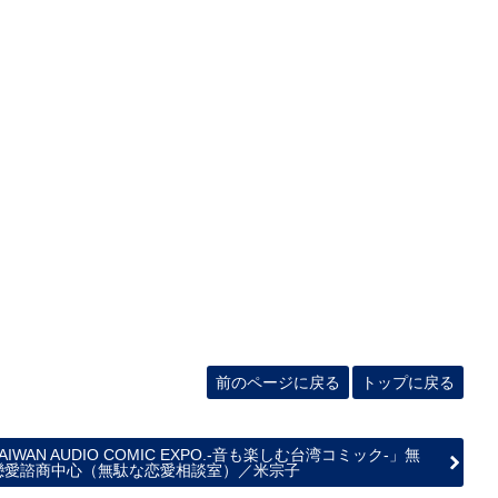
前のページに戻る
トップに戻る
AIWAN AUDIO COMIC EXPO.‐音も楽しむ台湾コミック‐」無
戀愛諮商中心（無駄な恋愛相談室）／米宗子