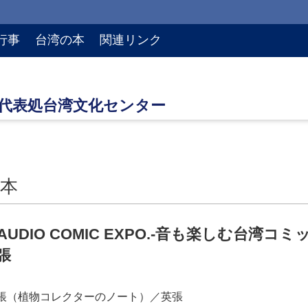
行事
台湾の本
関連リンク
本
N AUDIO COMIC EXPO.‐音も楽しむ
張
的野帳（植物コレクターのノート）／英張