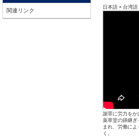
日本語 × 台
関連リンク
謝罪に労力をか
薬草堂の跡継ぎ
まれ、労働によ
く。