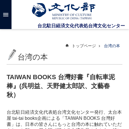
メインのコンテンツブロックにジャンプします
高
度
な
検
索
トップページ
台湾の本
台湾の本
台
湾
文
TAIWAN BOOKS 台灣好書『自転車泥
化
棒』(呉明益、天野健太郎訳、文藝春
セ
ン
秋）
タ
ー
に
台北駐日経済文化代表処台湾文化センター発行、太台本
つ
屋 tai-tai books企画による「TAIWAN BOOKS 台灣好
い
書」は、日本の皆さんにもっと台湾の本に触れていただ
て