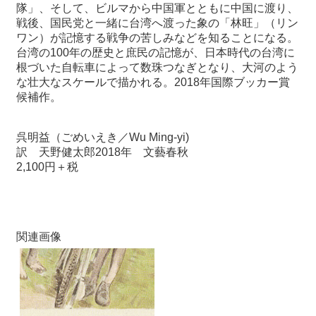
関
隊」、そして、ビルマから中国軍とともに中国に渡り、
連
戦後、国民党と一緒に台湾へ渡った象の「林旺」（リン
リ
ワン）が記憶する戦争の苦しみなどを知ることになる。
ン
台湾の100年の歴史と庶民の記憶が、日本時代の台湾に
ク
根づいた自転車によって数珠つなぎとなり、大河のよう
な壮大なスケールで描かれる。2018年国際ブッカー賞
候補作。
ホ
ー
ム
呉明益（ごめいえき／Wu Ming-yi)
訳 天野健太郎2018年 文藝春秋
サ
2,100円＋税
イ
ト
マ
ッ
関連画像
プ