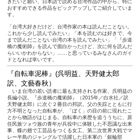
きたいと願い、日本語で読める台湾作品の中から、特に
おすすめできる作品をピックアップしてご紹介していま
す。
最
新
「台湾大好きだけど、台湾作家の本は読んだことない。
情
これから少し読んでみたい」「本を読むのは好きで、今
報
まで読んだことない台湾の本を読んでみたい」「『歩道
と
橋の魔術師』を読んで面白かったけど、次に何を読んだ
申
らいいかわからない」……と思っているみなさんのガイ
込
ドとなれば幸いです。
過
『自転車泥棒』(呉明益、天野健太郎
去
訳、文藝春秋）
行
事
いま台湾の若い読者に最も支持される作家、呉明益の
長編小説。『歩道橋の魔術師』（2015年／白水社／訳
天野健太郎）に次ぐ２冊目の邦訳。父の失踪とともに行
台
方不明となった自転車が、「ぼく」の目の前に現れたこ
湾
とから物語がはじまる。自転車の来歴を追ううちに、原
の
住民族ツォウ族の青年が兵役中に体験した不思議な出来
本
事、蝶の翅で工芸品をつくる女工、第二次世界大戦でマ
レー半島のジャングルで活躍した日本軍の「銀輪部