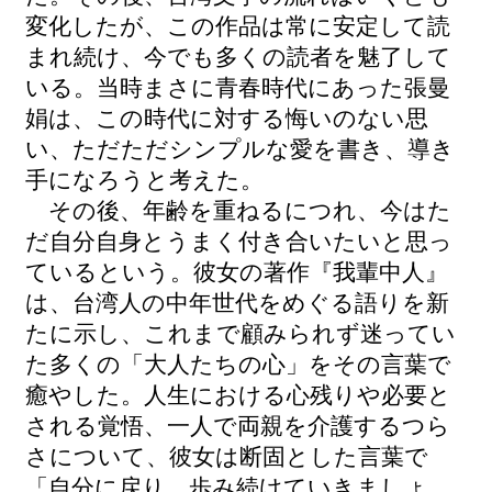
変化したが、この作品は常に安定して読
まれ続け、今でも多くの読者を魅了して
いる。当時まさに青春時代にあった張曼
娟は、この時代に対する悔いのない思
い、ただただシンプルな愛を書き、導き
手になろうと考えた。
その後、年齢を重ねるにつれ、今はた
だ自分自身とうまく付き合いたいと思っ
ているという。彼女の著作『我輩中人』
は、台湾人の中年世代をめぐる語りを新
たに示し、これまで顧みられず迷ってい
た多くの「大人たちの心」をその言葉で
癒やした。人生における心残りや必要と
される覚悟、一人で両親を介護するつら
さについて、彼女は断固とした言葉で
「自分に戻り、歩み続けていきましょ