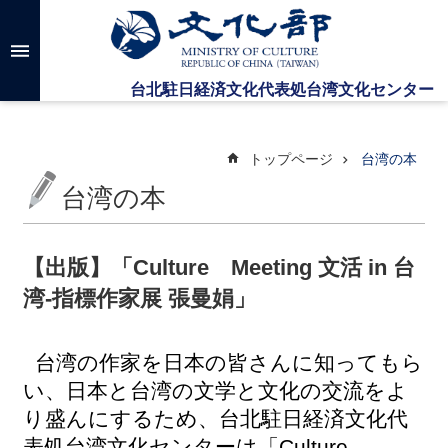
メインのコンテンツブロックにジャンプします
高
度
な
検
索
トップページ
台湾の本
台湾の本
台
湾
文
【出版】「Culture Meeting 文活 in 台
化
湾-指標作家展 張曼娟」
セ
ン
タ
ー
台湾の作家を日本の皆さんに知ってもら
に
い、日本と台湾の文学と文化の交流をよ
つ
り盛んにするため、台北駐日経済文化代
い
て
表処台湾文化センターは「Culture