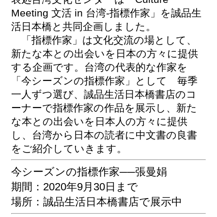
Meeting 文活 in 台湾-指標作家」を誠品生
最
活日本橋と共同企画しました。
新
「指標作家」は文化交流の場として、
情
新たな本との出会いを日本の方々に提供
報
と
する企画です。台湾の代表的な作家を
申
「今シーズンの指標作家」として 毎季
込
一人ずつ選び、誠品生活日本橋書店のコ
ーナーで指標作家の作品を展示し、新た
過
去
な本との出会いを日本人の方々に提供
行
し、台湾から日本の読者に中文書の良書
事
をご紹介していきます。
台
今シーズンの指標作家──張曼娟
湾
期間：2020年9月30日まで
の
本
場所：誠品生活日本橋書店で展示中