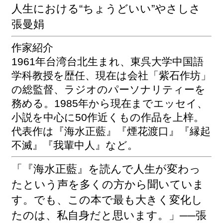
関
人生における“ちょうどいい”やさしさ
連
張曼娟
リ
ン
ク
作家紹介
1961年台湾台北生まれ、東呉大学中国語
学科教授を歴任、現在は会社「紫石作坊」
ホ
ー
の総監督、ラジオのパーソナリティーを
ム
務める。1985年から現在までエッセイ、
サ
小説を中心に50作近くもの作品を上梓。
イ
代表作は『海水正藍』『煙花渡口』『縁起
ト
不滅』『我輩中人』など。
マ
ッ
「『海水正藍』を読んで人生が変わっ
プ
たという声を多くの方から聞いていま
す。でも、この本で最も大きく変化し
たのは、私自身だと思います。」──張