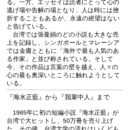
る。一方、エッセイは読者にとって心の
逃げ場や告解の場となり、人は時には挫
折することもあるが、永遠の絶望はない
と告げている。
台湾では張曼娟のどの小説も大きな売
上を記録し、シンガポールとマレーシア
では金庸とともに「海外で最も人気のあ
る作家」と並び称されている。そして
今、その作品は言葉の壁を越え、人々の
心の最も奥深いところに触れようとして
いる。
『海水正藍』から『我輩中人』まで
1985年に初の短編小説『海水正藍』が
台湾で大ヒットし、50万冊を売り上げ
た。その後、台湾文学の流れはいくども