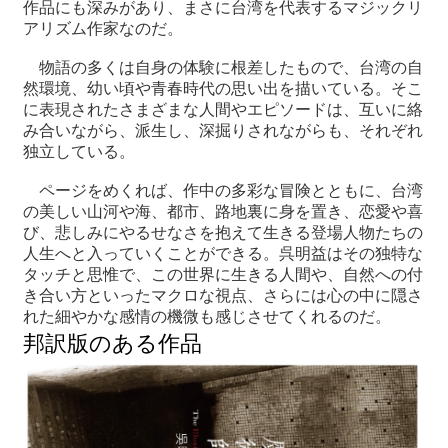
作品にも深みがあり、まさに台湾を代表するマジックリ
アリズム作家なのだ。
物語の多くは自身の体験に根差したもので、台湾の自
然環境、幼い頃や青春時代の思い出を描いている。そこ
に表現されたさまざまな人間やエピソードは、互いに絡
み合いながら、派生し、深掘りされながらも、それぞれ
独立している。
ページをめくれば、作中の多彩な冒険とともに、台湾
の美しい山河や海、都市、路地裏に身を置き、恋愛や喜
び、悲しみにやるせなさを抱えて生きる登場人物たちの
人生へと入っていくことができる。呉明益はその独特な
タッチと思惟で、この世界に生きる人間や、自然への付
き合い方といったマクロな視点、さらには心の中に隠さ
れた細やかな感情の機微も感じさせてくれるのだ。
邦訳版のある作品