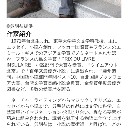
©吳明益提供
作家紹介
1971年台北生まれ、東華大学華文文学科教授。主に
エッセイ、小説を創作、ブッカー国際賞やフランスのエ
ミール・ギメでのアジア文学賞でノミネートされたほ
か、フランスの島文学賞「PRIX DU LIVRE
INSULAIRE」小説部門で大賞を受賞、『タイムアウト
北京』で「百年来最優秀小説」に選出され、『亜州週
刊』中国語小説部門年間ベスト10、台北国際ブックフェ
ア大賞、台湾文学賞長編小説金典賞、金鼎賞年度最優秀
図書など、多数の受賞歴を誇る。
ネーチャーライティングからマジックリアリズム、エ
ッセイから小説まで、呉明益の作品には文学に科学、自
然環境とイマジネーションが混じり合い、異なる要素が
巧みに組み合わされ、読者を魅了する物語に仕立て上げ
られている。呉明益は「小説の魔術師」と呼ばれ、どの