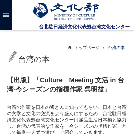
メインのコンテンツブロックにジャンプします
高
度
な
検
索
トップページ
台湾の本
台湾の本
台
湾
文
【出版】「Culture Meeting 文活 in 台
化
湾-今シーズンの指標作家 呉明益」
セ
ン
タ
台湾の作家を日本の皆さんに知ってもらい、日本と台湾
ー
の文学と文化の交流をより盛んにするため、台北駐日経
に
済文化代表処台湾文化センターは誠品生活日本橋と協力
つ
し、台湾の代表的な作家を「今シーズンの指標作家」と
い
して毎季一人ずつ選び、ご紹介していきます。
て