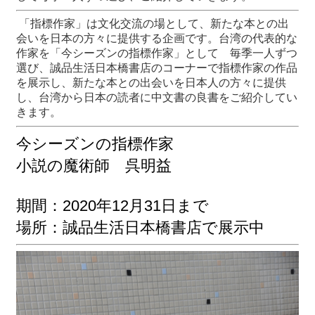
「指標作家」は文化交流の場として、新たな本との出
最
会いを日本の方々に提供する企画です。台湾の代表的な
新
作家を「今シーズンの指標作家」として 毎季一人ずつ
情
選び、誠品生活日本橋書店のコーナーで指標作家の作品
報
を展示し、新たな本との出会いを日本人の方々に提供
と
し、台湾から日本の読者に中文書の良書をご紹介してい
申
きます。
込
今シーズンの指標作家
過
小説の魔術師 呉明益
去
行
事
期間：2020年12月31日まで
場所：誠品生活日本橋書店で展示中
台
湾
の
本