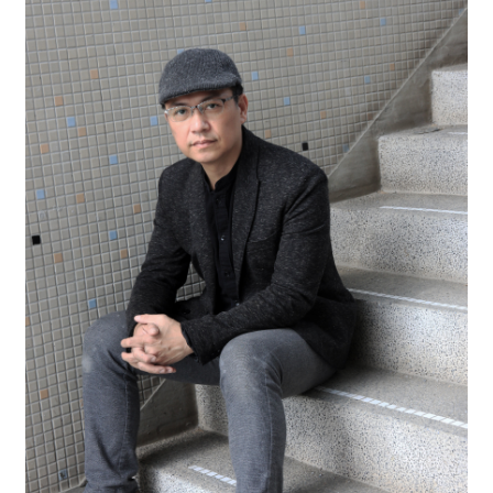
関
連
リ
ン
ク
ホ
ー
ム
サ
イ
ト
マ
ッ
プ