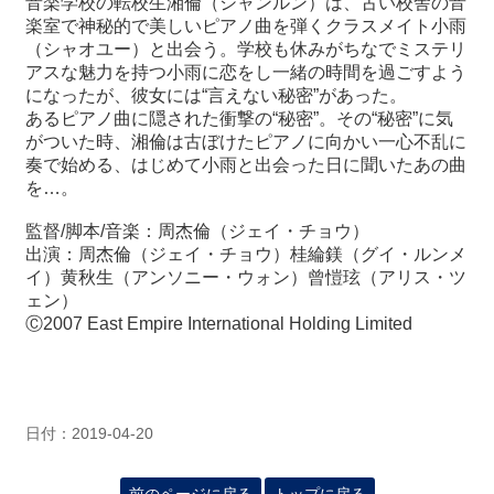
音楽学校の転校生湘倫（シャンルン）は、古い校舎の音
楽室で神秘的で美しいピアノ曲を弾くクラスメイト小雨
（シャオユー）と出会う。学校も休みがちなでミステリ
アスな魅力を持つ小雨に恋をし一緒の時間を過ごすよう
になったが、彼女には“言えない秘密”があった。
あるピアノ曲に隠された衝撃の“秘密”。その“秘密”に気
がついた時、湘倫は古ぼけたピアノに向かい一心不乱に
奏で始める、はじめて小雨と出会った日に聞いたあの曲
を…。
監督
/
脚本
/
音楽：周杰倫（ジェイ・チョウ）
出演：周杰倫（ジェイ・チョウ）桂綸鎂（グイ・ルンメ
イ）黄秋生（アンソニー・ウォン）曾愷玹（アリス・ツ
ェン）
Ⓒ
2007 East Empire International Holding Limited
日付：2019-04-20
前のページに戻る
トップに戻る