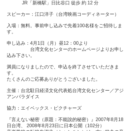
関
JR「新橋駅」日比谷口 徒歩 約 12 分
連
スピーカー：江口洋子（台湾映画コーディネーター）
リ
ン
入場：無料。事前申し込みで先着
100
名様をご招待しま
ク
す。
申し込み：
4
月
1
日（月）昼
12
：
00
より
ホ
台湾文化センターのホームページよりお申し
ー
込み下さい。
ム
満員になりましたので、申込を終了させていただきま
サ
す。
イ
たくさんのご応募ありがとうございました。
ト
マ
主催：台北駐日経済文化代表処台湾文化センター／アジ
ッ
アンパラダイス
プ
協力：エイベックス・ピクチャーズ
『言えない秘密（原題：不能
說
的秘密）』
2007
年
8
月
18
日台湾、
2008
年
8
月
23
日に日本公開（
102
分）