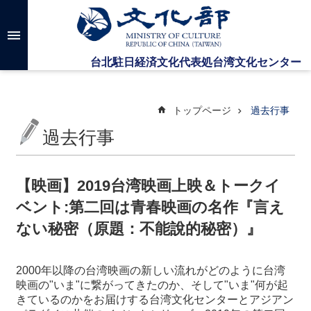
メインのコンテンツブロックにジャンプします
高
度
な
検
索
トップページ
過去行事
過去行事
台
湾
文
【映画】2019台湾映画上映＆トークイ
化
ベント:第二回は青春映画の名作『言え
セ
ン
ない秘密（原題：不能說的秘密）』
タ
ー
に
2000
年以降の台湾映画の新しい流れがどのように台湾
つ
映画の
"
いま
"
に繋がってきたのか、そして
"
いま
"
何が起
い
きているのかをお届けする台湾文化センターとアジアン
て