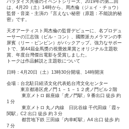
パラダイス共催のイベントシリーズ、
2019
年の第二回
は、
4
月
20
（土）
14
時から、周杰倫（ジェイ・チョウ）
監督・音楽・主演の『言えない秘密（原題：不能
說
的秘
最
密』です。
新
情
天才アーティスト周杰倫の監督デビューに、名プロデュ
報
ーサーの江志強（ビル・コン）、國際派カメラマンの李
と
屏賓（リー・ピンビン）がバックアップ。強力なサポー
申
トで、第
44
屆金馬獎の視覺效果賞とオリジナル主題歌
込
賞、年度台灣傑出電影を受賞しました。
トークは作品解説と主題歌について
過
去
日時：4月20日（土）13時30分開場、14時開演
行
事
会場：台北駐日経済文化代表処台湾文化センター
東京都港区虎ノ門１－１－１２虎ノ門ビル２階
東京メトロ 銀座線「虎ノ門駅」
9
番出口 徒歩 約
台
1
分
湾
東京メトロ 丸ノ内線 日比谷線 千代田線「霞ヶ
の
関駅」
C2
出口 徒歩 約
3
分
本
都営地下鉄 三田線「内幸町駅」A4 出口 徒歩 約
7 分