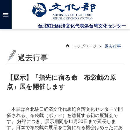
メインのコンテンツブロックにジャンプします
高
度
な
検
索
トップページ
過去行事
過去行事
台
湾
文
【展示】「指先に宿る命 布袋戯の原
化
点」展を開催します
セ
ン
タ
ー
本展は台北駐日経済文化代表処台湾文化センターで開
に
催される、布袋戯（ポテヒ）を総覧する初の展覧会で
つ
す。 好評につき、展示期間を11月30日まで延長しま
い
す。日本で布袋戯の展示をご覧になる機会はめったにあ
て