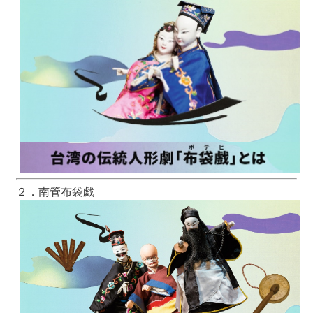
２．南管布袋戯