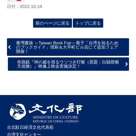
日付：2022-10-14
前のページに戻る
トップに戻る
臺灣書旅 ～Taiwan Book Fair～冊子「台湾を知るため
のブックガイド」増刷＆大手町ビル店にて追加フェア
開催！
布袋戯『神の威を借るウソつき灯猴（原題：白賊燈猴
天借膽）』映像上映会実施決定！
台北駐日経済文化代表処
台湾文化センター