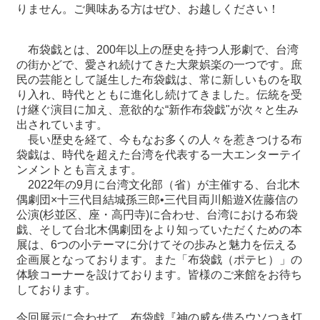
りません。ご興味ある方はぜひ、お越しください！
最
新
布袋戯とは、200年以上の歴史を持つ人形劇で、台湾
情
の街かどで、愛され続けてきた大衆娯楽の一つです。庶
報
民の芸能として誕生した布袋戯は、常に新しいものを取
と
り入れ、時代とともに進化し続けてきました。伝統を受
申
け継ぐ演目に加え、意欲的な“新作布袋戯"が次々と生み
込
出されています。
長い歴史を経て、今もなお多くの人々を惹きつける布
袋戯は、時代を超えた台湾を代表する一大エンターテイ
過
ンメントとも言えます。
去
2022年の9月に台湾文化部（省）が主催する、台北木
行
偶劇団×十三代目結城孫三郎•三代目両川船遊X佐藤信の
事
公演(杉並区、座・高円寺)に合わせ、台湾における布袋
戯、そして台北木偶劇団をより知っていただくための本
台
展は、6つの小テーマに分けてその歩みと魅力を伝える
湾
企画展となっております。また「布袋戯（ポテヒ）」の
の
体験コーナーを設けております。皆様のご来館をお待ち
本
しております。
今回展示に合わせて、布袋戯『神の威を借るウソつき灯