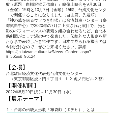
関
猴（原題：白賊燈猴天借膽）』映像上映会を9月30日
連
（金曜）15時と10月7日（金曜）15時、台湾文化センタ
リ
ーで開催することになりました（自由席、先着順）。
ン
『神の威を借るウソつき灯猴』は台湾戯曲センター（臺
ク
灣戲曲中心）で2020年の7月に上演された演目で、光と
影のパフォーマンスの要素を組み合わせるなど、台北木
偶劇団がコロナ渦の中で発表した、伝統的な人形劇を新
ホ
たな形で表現した意欲作です。日本で見られる機会のは
ー
今回だけなので、ぜひご来場ください。詳細
ム
https://jp.taiwan.culture.tw/News_Content.aspx?
n=365&s=96124
サ
イ
【会場】
ト
台北駐日経済文化代表処台湾文化センター
マ
（東京都港区虎ノ門１丁目１−１２ 虎ノ門ビル２階）
ッ
【開催期間】
プ
2022年8月29日(月)～11月30日（水）
【展示テーマ】
１・台湾の伝統人形劇「布袋戯（ポテヒ）」とは