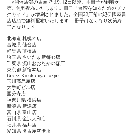
※開催店舗の店頭では9月2日以降、本冊子が到着次
第、無料配布いたします。冊子「台湾を知るためのブッ
クガイド」が増刷されました。全国32店舗の紀伊國屋書
店店頭で無料配布いたします。 冊子はなくなり次第終
了となります。
北海道 札幌本店
宮城県 仙台店
群馬県 前橋店
埼玉県 さいたま新都心店
千葉県 流山おおたかの森店
東京都 新宿本店
Books Kinokuniya Tokyo
玉川髙島屋店
大手町ビル店
国分寺店
神奈川県 横浜店
新潟県 新潟店
富山県 富山店
石川県 金沢大和店
福井県 福井店
愛知県 名古屋空港店