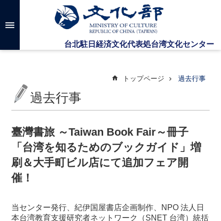
メインのコンテンツブロックにジャンプします
高
度
な
検
索
トップページ
過去行事
過去行事
台
湾
文
臺灣書旅 ～Taiwan Book Fair～冊子
化
「台湾を知るためのブックガイド」増
セ
ン
刷＆大手町ビル店にて追加フェア開
タ
催！
ー
に
つ
当センター発行、紀伊国屋書店企画制作、NPO 法人日
い
本台湾教育支援研究者ネットワーク（SNET 台湾）統括
て