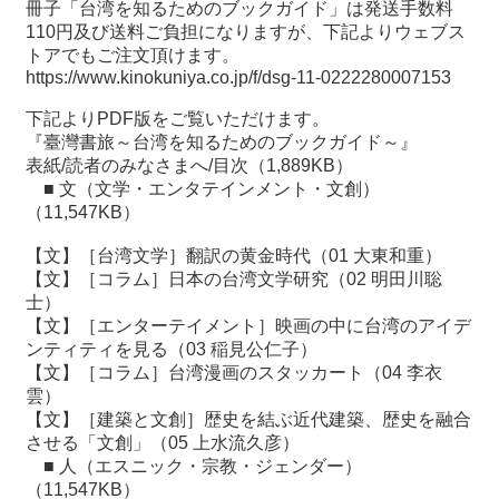
冊子「台湾を知るためのブックガイド」は発送手数料
110円及び送料ご負担になりますが、下記よりウェブス
トアでもご注文頂けます。
https://www.kinokuniya.co.jp/f/dsg-11-0222280007153
下記よりPDF版をご覧いただけます。
『臺灣書旅～台湾を知るためのブックガイド～』
表紙/読者のみなさまへ/目次
（1,889KB）
■
文（文学・エンタテインメント・文創）
（11,547KB）
【文】［台湾文学］翻訳の黄金時代（01 大東和重）
【文】［コラム］日本の台湾文学研究（02 明田川聡
士）
【文】［エンターテイメント］映画の中に台湾のアイデ
ンティティを見る（03 稲見公仁子）
【文】［コラム］台湾漫画のスタッカート（04 李衣
雲）
【文】［建築と文創］歴史を結ぶ近代建築、歴史を融合
させる「文創」（05 上水流久彦）
■
人（エスニック・宗教・ジェンダー）
（11,547KB）