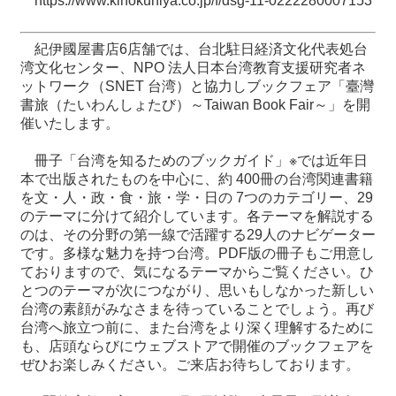
https://www.kinokuniya.co.jp/f/dsg-11-0222280007153
紀伊國屋書店6店舗では、台北駐日経済文化代表処台
湾文化センター、NPO 法人日本台湾教育支援研究者ネ
ットワーク（SNET 台湾）と協力しブックフェア「臺灣
書旅（たいわんしょたび）～Taiwan Book Fair～」を開
催いたします。
冊子「台湾を知るためのブックガイド」※では近年日
本で出版されたものを中心に、約 400冊の台湾関連書籍
を文・人・政・食・旅・学・日の 7つのカテゴリー、29
のテーマに分けて紹介しています。各テーマを解説する
のは、その分野の第一線で活躍する29人のナビゲーター
です。多様な魅力を持つ台湾。PDF版の冊子もご用意し
ておりますので、気になるテーマからご覧ください。ひ
とつのテーマが次につながり、思いもしなかった新しい
台湾の素顔がみなさまを待っていることでしょう。再び
台湾へ旅立つ前に、また台湾をより深く理解するために
も、店頭ならびにウェブストアで開催のブックフェアを
ぜひお楽しみください。ご来店お待ちしております。