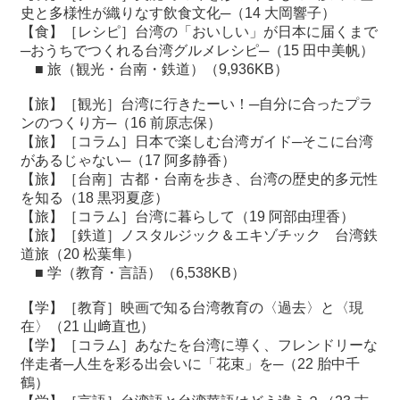
史と多様性が織りなす飲食文化─（14 大岡響子）
【食】［レシピ］台湾の「おいしい」が日本に届くまで
─おうちでつくれる台湾グルメレシピ─（15 田中美帆）
■
旅（観光・台南・鉄道）
（9,936KB）
【旅】［観光］台湾に行きたーい！─自分に合ったプラ
ンのつくり方─（16 前原志保）
【旅】［コラム］日本で楽しむ台湾ガイド─そこに台湾
があるじゃない─（17 阿多静香）
【旅】［台南］古都・台南を歩き、台湾の歴史的多元性
を知る（18 黒羽夏彦）
【旅】［コラム］台湾に暮らして（19 阿部由理香）
【旅】［鉄道］ノスタルジック＆エキゾチック 台湾鉄
道旅（20 松葉隼）
■
学（教育・言語）
（6,538KB）
【学】［教育］映画で知る台湾教育の〈過去〉と〈現
在〉（21 山﨑直也）
【学】［コラム］あなたを台湾に導く、フレンドリーな
伴走者─人生を彩る出会いに「花束」を─（22 胎中千
鶴）