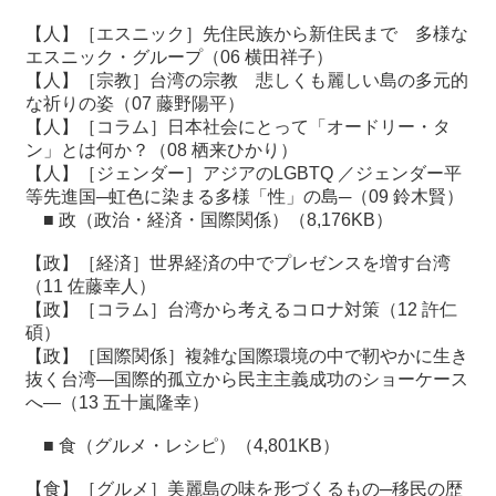
【人】［エスニック］先住民族から新住民まで 多様な
エスニック・グループ（06 横田祥子）
【人】［宗教］台湾の宗教 悲しくも麗しい島の多元的
な祈りの姿（07 藤野陽平）
【人】［コラム］日本社会にとって「オードリー・タ
ン」とは何か？（08 栖来ひかり）
【人】［ジェンダー］アジアのLGBTQ ／ジェンダー平
等先進国─虹色に染まる多様「性」の島─（09 鈴木賢）
■
政（政治・経済・国際関係）
（8,176KB）
【政】［経済］世界経済の中でプレゼンスを増す台湾
（11 佐藤幸人）
【政】［コラム］台湾から考えるコロナ対策（12 許仁
碩）
【政】［国際関係］複雑な国際環境の中で靭やかに生き
抜く台湾―国際的孤立から民主主義成功のショーケース
へ―（13 五十嵐隆幸）
■
食（グルメ・レシピ）
（4,801KB）
【食】［グルメ］美麗島の味を形づくるもの─移民の歴