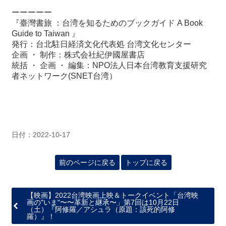
ーーーーー
『臺灣書旅 ：台湾を知るためのブックガイド A Book
Guide to Taiwan 』
発行：台北駐日経済文化代表処 台湾文化センター
企画 ・ 制作：株式会社紀伊國屋書店
統括 ・ 企画 ・ 編集：NPO法人日本台湾教育支援研究
者ネットワーク(SNET台湾）
日付：2022-10-17
前のページに戻る
トップに戻る
【映画】2022台湾映画上映＆トークイベント「台湾映
画の"いま"〜〜革新と継承〜」第7回は10月22日
（土）『阿修羅／アシュラ（原題：該死的阿修
羅）』！