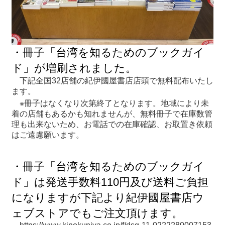
関
連
リ
ン
ク
・冊子「台湾を知るためのブックガイ
ド」が増刷されました。
ホ
下記全国32店舗の紀伊國屋書店店頭で無料配布いたし
ー
ます。
ム
※冊子はなくなり次第終了となります。地域により未
着の店舗もあるかも知れませんが、無料冊子で在庫数管
サ
理も出来ないため、お電話での在庫確認、お取置き依頼
イ
はご遠慮願います。
ト
マ
ッ
・冊子「台湾を知るためのブックガイ
プ
ド」は発送手数料110円及び送料ご負担
になりますが下記より紀伊國屋書店ウ
ェブストアでもご注文頂けます。