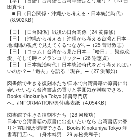
【学】［言語］台湾語と台湾華語はどう違う？（23 吉
田真悟）
■
日（日台関係・沖縄から考える・日本統治時代）
（8,902KB）
【日】［日台関係］戦後の日台関係（24 黄偉修）
【日】［沖縄から考える］沖縄から考える台湾と日本─
地域間の視点で見えてくるつながり─（25 菅野敦志）
【日】［コラム］台湾から見た日本─「哈日」、疑似恋
愛、そして時々メランコリック─（26 謝惠貞）
【日】［日本統治時代］日本統治時代をどう考えればい
いのか？─「過去」を語る「現在」─（27 洪郁如）
図書館で生きる復刻本たち/日本で台湾書籍の原書に出
会いたいなら台湾書店の香りと雰囲気が満喫できる、
Books Kinokuniya Tokyo 洋書専門店
へ。/INFORMATION/奥付/裏表紙（4,054KB）
図書館で生きる復刻本たち（28 河原功）
日本で台湾書籍の原書に出会いたいなら 台湾書店の香
りと雰囲気が満喫できる、Books Kinokuniya Tokyo 洋
書専門店へ。（舟木幹男 29 赤松美和子）