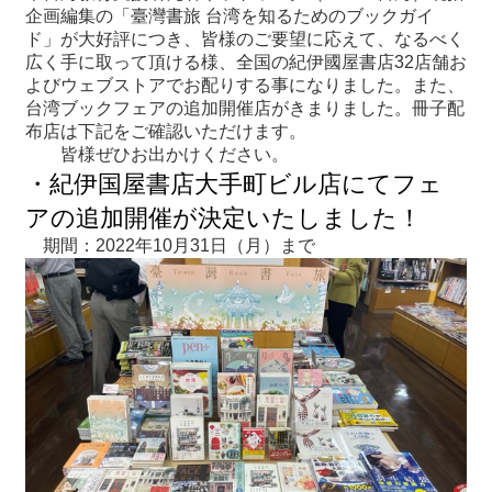
企画編集の「臺灣書旅 台湾を知るためのブックガイ
ド」が大好評につき、皆様のご要望に応えて、なるべく
最
広く手に取って頂ける様、全国の紀伊國屋書店32店舗お
新
よびウェブストアでお配りする事になりました。また、
情
台湾ブックフェアの追加開催店がきまりました。冊子配
報
布店は下記をご確認いただけます。
と
皆様ぜひお出かけください。
申
・紀伊国屋書店大手町ビル店にてフェ
込
アの追加開催が決定いたしました！
期間：2022年10月31日（月）まで
過
去
行
事
台
湾
の
本