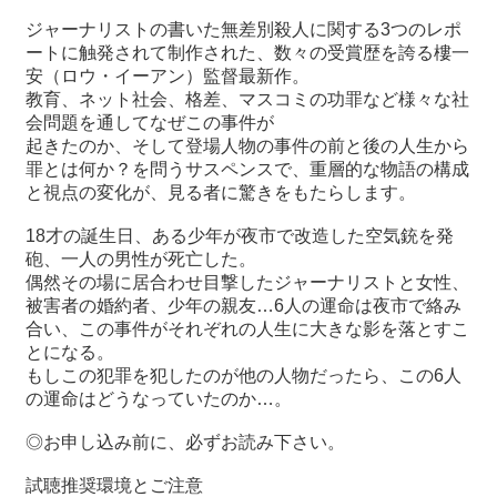
ジャーナリストの書いた無差別殺人に関する3つのレポ
ートに触発されて制作された、数々の受賞歴を誇る樓一
安（ロウ・イーアン）監督最新作。
教育、ネット社会、格差、マスコミの功罪など様々な社
会問題を通してなぜこの事件が
起きたのか、そして登場人物の事件の前と後の人生から
罪とは何か？を問うサスペンスで、重層的な物語の構成
と視点の変化が、見る者に驚きをもたらします。
18才の誕生日、ある少年が夜市で改造した空気銃を発
砲、一人の男性が死亡した。
偶然その場に居合わせ目撃したジャーナリストと女性、
被害者の婚約者、少年の親友…6人の運命は夜市で絡み
合い、この事件がそれぞれの人生に大きな影を落とすこ
とになる。
もしこの犯罪を犯したのが他の人物だったら、この6人
の運命はどうなっていたのか…。
◎お申し込み前に、必ずお読み下さい。
試聴推奨環境とご注意