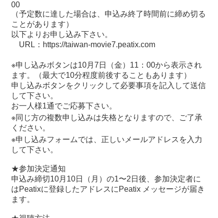
関
00
連
（予定数に達した場合は、申込み終了時間前に締め切る
リ
ことがあります）
ン
以下よりお申し込み下さい。
ク
URL：https://taiwan-movie7.peatix.com
※申し込みボタンは10月7日（金）11：00から表示され
ホ
ます。（最大で10分程度前後することもあります）
ー
申し込みボタンをクリックして必要事項を記入して送信
ム
して下さい。
お一人様1通でご応募下さい。
サ
※同じ方の複数申し込みは失格となりますので、ご了承
イ
ください。
ト
※申し込みフォームでは、正しいメールアドレスを入力
マ
して下さい。
ッ
プ
★参加決定通知
申込み締切10月10日（月）の1〜2日後、参加決定者に
はPeatixに登録したアドレスにPeatix メッセージが届き
ます。