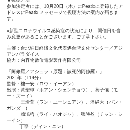
★視聴方法
参加決定者には、10月20日（木）にPeatixに登録したア
ドレスにPeatix メッセージで視聴方法の案内が届きま
す。
※新型コロナウイルス感染症の状況により、開催日を含
み変更があることがございます。ご了承下さい。
主催：台北駐日経済文化代表処台湾文化センター／アジ
アンパラダイス
協力：內容物數位電影製作有限公司
『阿修羅／アシュラ（原題：該死的阿修羅）』
2021年（114分）
監督：樓一安（ロウ・イーアン）
出演：黃聖球（ホアン・シェンチョウ）、莫子儀（モ
ー・ズーイ）
王渝萱（ワン・ユーシュアン）、潘綱大（パン・
ガンダー）
賴澔哲（ライ・ハオジャ）、張詩盈（チャン・シ
ーイン）
丁寧（ディン・ニン）