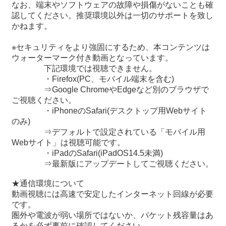
なお、端末やソフトウェアの故障や損傷がないことも確
認してください。推奨環境以外は一切のサポートを致し
かねます。
※セキュリティをより強固にするため、本コンテンツは
ウォーターマーク付き動画となっています。
下記環境では視聴できません。
・Firefox(PC、モバイル端末を含む)
⇒Google ChromeやEdgeなど別のブラウザで
ご視聴ください。
・iPhoneのSafari(デスクトップ用Webサイト
のみ)
⇒デフォルトで設定されている「モバイル用
Webサイト」は視聴可能です。
・iPadのSafari(iPadOS14.5未満)
⇒最新版にアップデートしてご視聴ください。
★通信環境について
動画視聴には高速で安定したインターネット回線が必要
です。
圏外や電波が弱い場所ではないか、パケット残容量はあ
るかを必ず事前に確認してください。