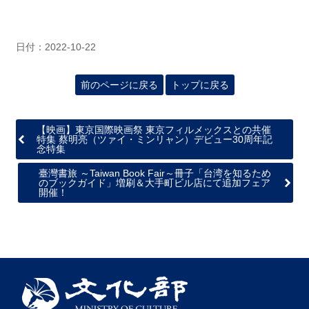
日付：2022-10-22
前のページに戻る
トップに戻る
【映画】東京国際映画祭 東京フィルメックスとの共催
特集 蔡明亮（ツァイ・ミンリャン）デビュー30周年記
念特集
臺灣書旅 ～Taiwan Book Fair～冊子「台湾を知るため
のブックガイド」増刷＆大手町ビル店にて追加フェア
開催！