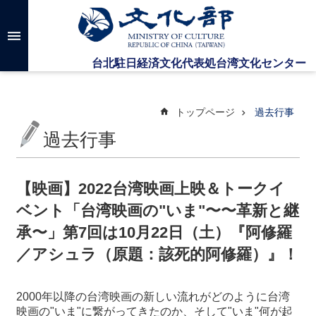
メインのコンテンツブロックにジャンプします
高
度
な
検
索
トップページ
過去行事
過去行事
台
湾
文
【映画】2022台湾映画上映＆トークイ
化
ベント「台湾映画の"いま"〜〜革新と継
セ
ン
承〜」第7回は10月22日（土）『阿修羅
タ
／アシュラ（原題：該死的阿修羅）』！
ー
に
つ
2000年以降の台湾映画の新しい流れがどのように台湾
い
映画の"いま"に繋がってきたのか、そして"いま"何が起
て