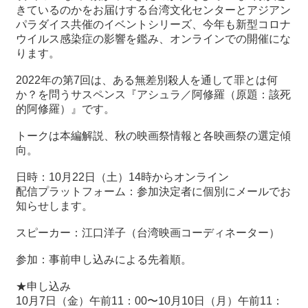
きているのかをお届けする台湾文化センターとアジアン
パラダイス共催のイベントシリーズ、今年も新型コロナ
最
ウイルス感染症の影響を鑑み、オンラインでの開催にな
新
ります。
情
報
2022年の第7回は、ある無差別殺人を通して罪とは何
と
か？を問うサスペンス『アシュラ／阿修羅（原題：該死
申
的阿修羅）』です。
込
トークは本編解説、秋の映画祭情報と各映画祭の選定傾
向。
過
去
日時：10月22日（土）14時からオンライン
行
配信プラットフォーム：参加決定者に個別にメールでお
事
知らせします。
スピーカー：江口洋子（台湾映画コーディネーター）
台
湾
参加：事前申し込みによる先着順。
の
本
★申し込み
10月7日（金）午前11：00〜10月10日（月）午前11：