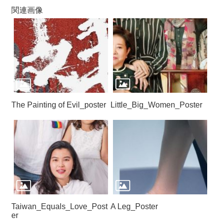
関
関連画像
連
リ
ン
ク
ホ
ー
ム
The Painting of Evil_poster
Little_Big_Women_Poster
サ
イ
ト
マ
ッ
プ
Taiwan_Equals_Love_Post
A Leg_Poster
er