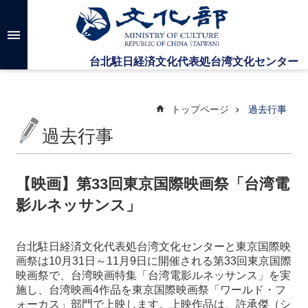
メインのコンテンツブロックにジャンプします
高
度
な
検
索
トップページ
過去行事
過去行事
台
湾
文
【映画】第33回東京国際映画祭「台湾電
化
影ルネッサンス」
セ
ン
タ
台北駐日経済文化代表処台湾文化センターと東京国際映
ー
画祭は10月31日～11月9日に開催される第33回東京国際
に
映画祭で、台湾映画特集「台湾電影ルネッサンス」を実
つ
施し、台湾映画4作品を東京国際映画祭「ワールド・フ
い
ォーカス」部門で上映します。上映作品は、許承傑（シ
て