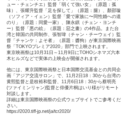
ュー・チェンチエ）監督「弱くて強い女」（原題：孤
味）、張耀升監督「足を探して」（原題：腿）、顏邵璇
最
（ソフィア・イェン）監督「愛で家族に〜同性婚への道
新
のり」（原題：同愛一家）、陳永錤（チェン・ヨンチ
情
ー）監督「悪の絵」（原題：惡之畫）の4作品。また台
報
湾と韓国の共同制作、張智瑋（チャン・チーウェイ）監
と
督「チャンケ：よそ者」（原題：醬狗）が東京国際映画
申
祭「TOKYOプレミア2020」部門で上映されます。
込
東京映画祭は10月31日～11月9日にTOHOシネマズ六本
木ヒルズなどで実体の上映会が開催されます。
過
他には、東京国際映画祭と日本国際交流基金との共同企
去
画「アジア交流サロン」で、11月2日18：30から台湾の
行
黄熙監督と是枝裕和監督、11月6日18：30から蔡明亮
事
(ツァイミンリャン)監督と俳優片桐はいり様がリモート
対談します。
台
詳細は東京国際映画祭の公式ウェブサイトでご参考くだ
湾
さい。
の
https://2020.tiff-jp.net/ja/tcr2020/
本