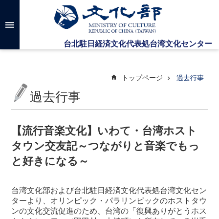
メインのコンテンツブロックにジャンプします
高
度
な
検
索
トップページ
過去行事
過去行事
台
湾
文
【流行音楽文化】いわて・台湾ホスト
化
タウン交友記～つながりと音楽でもっ
セ
ン
と好きになる～
タ
ー
に
台湾文化部および台北駐日経済文化代表処台湾文化セン
つ
ターより、オリンピック・パラリンピックのホストタウ
い
ンの文化交流促進のため、台湾の「復興ありがとうホス
て