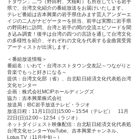
トタウン」二つ（野田村、大槌町）も所在している岩手
県で、台湾文化紹介の番組放送をお届けいたします。
テレビ番組は吉本興業の岩手県住みます芸人アンダーエ
最
イジの二人がナビゲーターを担当、前半は実際に岩手県
新
の野田村に訪問、台湾と岩手の間の交流エピソードを聞
情
き込み調査！後半は台湾の四つの言語を通して台湾文化
報
の多様性を紹介、それぞれの文化を代表する金曲賞受賞
と
アーティストが出演します。
申
込
＜番組放送情報＞
番組名：いわて・台湾ホストタウン交友記～つながりと
過
音楽でもっと好きになる～
去
提供：台湾文化部（省）、台北駐日経済文化代表処台湾
行
文化センター
事
企画：株式会社MCIPホールディングズ
協力：吉本興業株式会社
放送局：IBC岩手放送テレビ・ラジオ
台
放送日程：11月1日(日)15:00～15:54（テレビ） 11月
湾
22日(日)12:00～12:54（ラジオ）
の
ネットダイジェスト映像配信：台北駐日経済文化代表処
本
台湾文化センターYouTube、吉本興業チャンネル、
Lotus TV（11月中旬～）