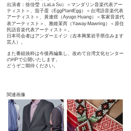
関
出演者：徐佳瑩（LaLa Su）＜マンダリン音楽代表アー
連
ティスト＞、茄子蛋（EggPlantEgg）＜台湾語音楽代表
リ
アーティスト＞、黃連煜（Ayugo Huang）＜客家音楽代
ン
表アーティスト＞、雅維茉芮（Yaway‧Mawring）＜原住
ク
民語音楽代表アーティスト＞。
日本司会者はアンダーエイジ（吉本興業岩手県住みます
芸人）。
ホ
ー
また番組抜粋は今後再編集し、改めて台湾文化センター
ム
のHPで公開いたします。
どうぞご期待ください。
サ
イ
ト
マ
ッ
関連画像
プ