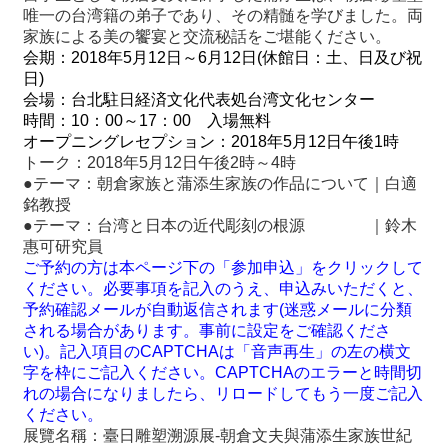
唯一の台湾籍の弟子であり、その精髄を学びました。両
家族による美の饗宴と交流秘話をご堪能ください。
最
会期：2018年5月12日～6月12日(休館日：土、日及び祝
新
日)
情
会場：台北駐日経済文化代表処台湾文化センター
報
時間：10：00～17
：00 入場無料
と
オープニングレセプション：2018年5月12日午後1時
申
トーク：2018年5月12日午後2時～4時
込
●
テーマ：朝倉家族と蒲添生家族の作品について｜白適
銘教授
過
●
テーマ：台湾と日本の近代彫刻の根源 ｜鈴木
去
惠可研究員
行
ご予約の方は本ページ下の「参加申込」をクリックして
事
ください。必要事項を記入のうえ、申込みいただくと、
予約確認メールが自動返信されます
(
迷惑メールに分類
される場合があります。事前に設定をご確認くださ
台
い
)
。記入項目の
CAPTCHAは
「音声再生」の左の横文
湾
字を枠にご記入ください。
CAPTCHAのエラーと時間切
の
れの場合になりましたら、リロードしてもう一度ご記入
本
ください。
展覽名稱：臺日雕塑溯源展-朝倉文夫與蒲添生家族世紀