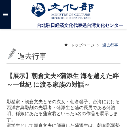
メインのコンテンツブロックにジャンプします
高
度
な
検
索
トップページ
過去行事
過去行事
台
湾
文
【展示】朝倉文夫×蒲添生 海を越えた絆
化
～一世紀 に渡る家族の対話～
セ
ン
タ
彫塑家・朝倉文夫とその次女・朝倉響子、台湾における
ー
西洋古典彫刻の先駆者・蒲添生と蒲の長男である蒲浩
に
明、孫娘にあたる蒲宜君といった5名の作品を展示しま
つ
す。
い
留学生として朝倉文夫に師事した蒲添生は、朝倉彫塑塾
て