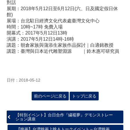
関
對話
連
展期：2018年5月12日至6月12日(六、日及國定假日休
リ
館)
ン
展場：台北駐日經濟文化代表處臺灣文化中心
ク
時間：10時~17時 免費入場
開幕式：2017年5月12日13時
演講：2017年5月12日14時-16時
ホ
講題：朝倉家族與蒲添生家族作品探討｜白適銘教授
ー
講題：臺灣與日本近代雕塑淵源 ｜鈴木惠可研究員
ム
サ
イ
ト
日付：2018-05-12
マ
ッ
前のページに戻る
トップに戻る
プ
【特別イベント】台日合作『繍襦夢』デモンストレー
ション講座
【映画】台湾映画上映＆トークイベント～台湾映画