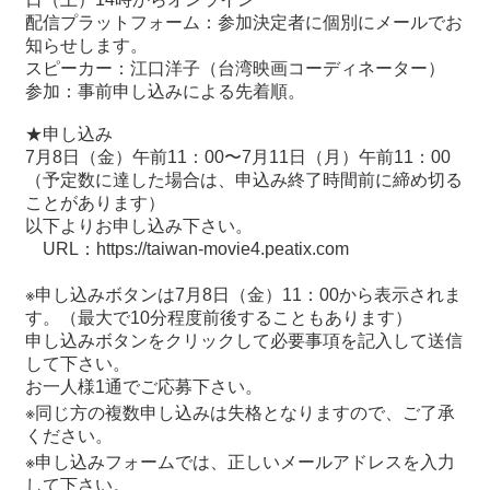
関
配信プラットフォーム：参加決定者に個別にメールでお
連
知らせします。
リ
スピーカー：江口洋子（台湾映画コーディネーター）
ン
参加：事前申し込みによる先着順。
ク
★申し込み
7
月
8
日（金）午前
11
：
00
〜
7
月
11
日（月）午前
11
：
00
ホ
（予定数に達した場合は、申込み終了時間前に締め切る
ー
ことがあります）
ム
以下よりお申し込み下さい。
URL
：
https://taiwan-movie4.peatix.com
サ
イ
※申し込みボタンは
7
月
8
日（金）
11
：
00
から表示されま
ト
す。（最大で
10
分程度前後することもあります）
マ
申し込みボタンをクリックして必要事項を記入して送信
ッ
して下さい。
プ
お一人様
1
通でご応募下さい。
※同じ方の複数申し込みは失格となりますので、ご了承
ください。
※申し込みフォームでは、正しいメールアドレスを入力
して下さい。