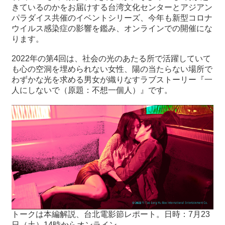
きているのかをお届けする台湾文化センターとアジアン
パラダイス共催のイベントシリーズ、今年も新型コロナ
最
ウイルス感染症の影響を鑑み、オンラインでの開催にな
新
ります。
情
報
2022年の第4回は、社会の光のあたる所で活躍していて
と
も心の空洞を埋められない女性、陽の当たらない場所で
申
わずかな光を求める男女が織りなすラブストーリー『一
込
人にしないで（原題：不想一個人）』です。
過
去
行
事
台
湾
の
本
トークは本編解説、台北電影節レポート。
日時：7月23
日（土）14時からオンライン