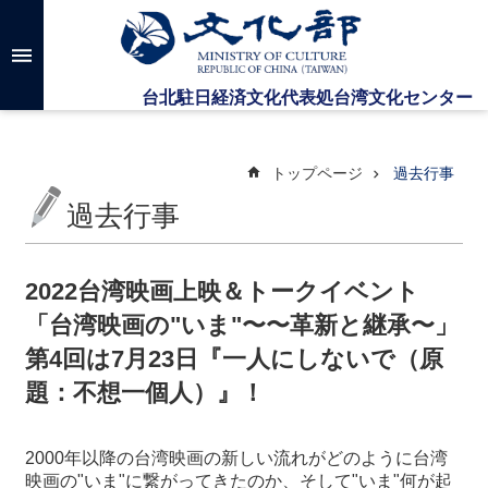
メインのコンテンツブロックにジャンプします
高
度
な
検
索
トップページ
過去行事
過去行事
台
湾
文
2022台湾映画上映＆トークイベント
化
「台湾映画の"いま"〜〜革新と継承〜」
セ
ン
第4回は7月23日『一人にしないで（原
タ
題：不想一個人）』！
ー
に
つ
2000
年以降の台湾映画の新しい流れがどのように台湾
い
映画の
"
いま
"
に繋がってきたのか、そして
"
いま
"
何が起
て