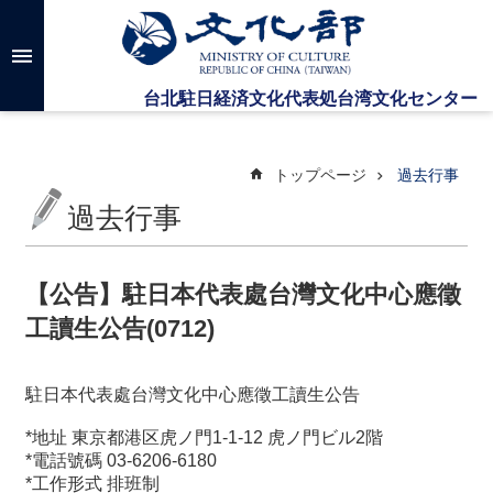
メインのコンテンツブロックにジャンプします
高
度
な
検
索
トップページ
過去行事
過去行事
台
湾
文
【公告】駐日本代表處台灣文化中心應徵
化
工讀生公告(0712)
セ
ン
タ
駐日本代表處台灣文化中心應徵工讀生公告
ー
に
*地址 東京都港区虎ノ門1-1-12 虎ノ門ビル2階
つ
*電話號碼 03-6206-6180
い
*工作形式 排班制
て