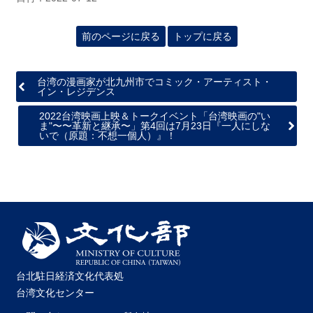
関
連
リ
前のページに戻る
トップに戻る
ン
ク
台湾の漫画家が北九州市でコミック・アーティスト・
イン・レジデンス
ホ
2022台湾映画上映＆トークイベント「台湾映画の"い
ー
ま"〜〜革新と継承〜」第4回は7月23日『一人にしな
いで（原題：不想一個人）』！
ム
サ
イ
ト
マ
ッ
プ
台北駐日経済文化代表処
台湾文化センター