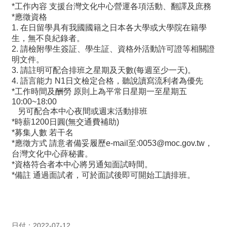
*工作內容 支援台灣文化中心營運各項活動、翻譯及庶務
*應徵資格
最
1. 在日留學具有我國國籍之日本各大學或大學院在籍學
新
生，無不良紀錄者。
情
2. 請檢附學生簽証、學生証、資格外活動許可證等相關證
報
明文件。
と
3. 請註明可配合排班之星期及天數(每週至少一天)。
申
4. 語言能力 N1日文檢定合格，聽說讀寫流利者為優先
込
*工作時間及酬勞 原則上為平常日星期一至星期五
10:00~18:00
另可配合本中心夜間或週末活動排班
過
*時薪1200日圓(無交通費補助)
去
*募集人數 若干名
行
*應徵方式 請意者備妥履歷e-mail至:0053@moc.gov.tw，
事
台灣文化中心薛秘書。
*資格符合者本中心將另通知面試時間。
台
*備註 通過面試者，可於面試後即可開始工讀排班。
湾
の
本
日付：2022-07-12