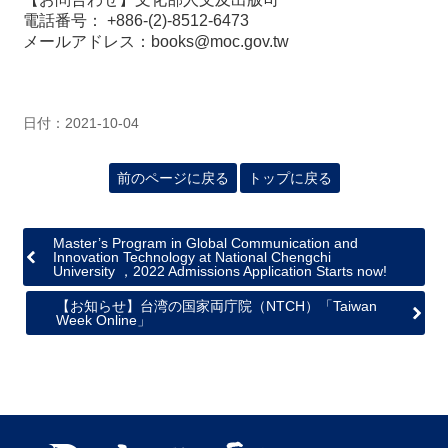
関
電話番号： +886-(2)-8512-6473
連
メールアドレス：books@moc.gov.tw
リ
ン
ク
日付：2021-10-04
ホ
ー
前のページに戻る
トップに戻る
ム
サ
Master’s Program in Global Communication and
イ
Innovation Technology at National Chengchi
University ，2022 Admissions Application Starts now!
ト
マ
【お知らせ】台湾の国家両庁院（NTCH）「Taiwan
ッ
Week Online」
プ