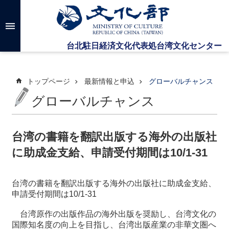
メインのコンテンツブロックにジャンプします
高
度
な
検
索
トップページ
最新情報と申込
グローバルチャンス
グローバルチャンス
台
湾
文
台湾の書籍を翻訳出版する海外の出版社
化
に助成金支給、申請受付期間は10/1-31
セ
ン
タ
台湾の書籍を翻訳出版する海外の出版社に助成金支給、
ー
申請受付期間は10/1-31
に
つ
台湾原作の出版作品の海外出版を奨励し、台湾文化の
い
国際知名度の向上を目指し、台湾出版産業の非華文圏へ
て