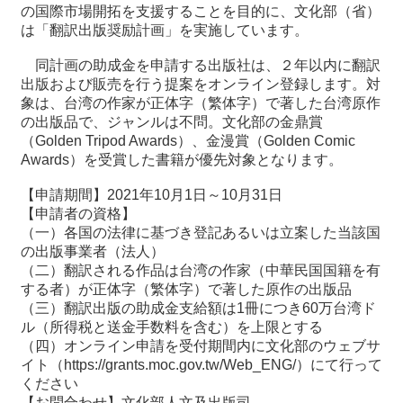
の国際市場開拓を支援することを目的に、文化部（省）
は「翻訳出版奨励計画」を実施しています。
最
新
同計画の助成金を申請する出版社は、２年以内に翻訳
情
出版および販売を行う提案をオンライン登録します。対
報
象は、台湾の作家が正体字（繁体字）で著した台湾原作
と
の出版品で、ジャンルは不問。文化部の金鼎賞
申
（Golden Tripod Awards）、金漫賞（Golden Comic
込
Awards）を受賞した書籍が優先対象となります。
【申請期間】2021年10月1日～10月31日
過
【申請者の資格】
去
（一）各国の法律に基づき登記あるいは立案した当該国
行
の出版事業者（法人）
事
（二）翻訳される作品は台湾の作家（中華民国国籍を有
する者）が正体字（繁体字）で著した原作の出版品
台
（三）翻訳出版の助成金支給額は1冊につき60万台湾ド
湾
ル（所得税と送金手数料を含む）を上限とする
の
（四）オンライン申請を受付期間内に文化部のウェブサ
本
イト（https://grants.moc.gov.tw/Web_ENG/）にて行って
ください
【お問合わせ】文化部人文及出版司