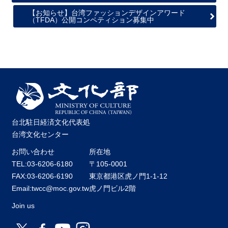
関
【お知らせ】台湾ファッションデザインアワード
連
（TFDA）公開コンペティション募集中
リ
ン
ク
ホ
ー
ム
サ
台北駐日経済文化代表処
イ
台湾文化センター
ト
マ
お問い合わせ
所在地
ッ
TEL:03-6206-6180
〒105-0001
プ
FAX:03-6206-6190
東京都港区虎ノ門1-1-12
Email:twcc@moc.gov.tw
虎ノ門ビル2階
Join us