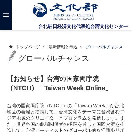
メインのコンテンツブロックにジャンプします
高
度
な
検
索
トップページ
最新情報と申込
グローバルチャンス
グローバルチャンス
台
湾
文
【お知らせ】台湾の国家両庁院
化
（NTCH）「Taiwan Week Online」
セ
ン
タ
台湾の国家両庁院（NTCH）の「Taiwan Week」が台北
ー
地区の会場と提携して、台湾文化をテーマに台湾含むア
に
ジア地域のクリエイターとプログラムを発信します。ま
つ
た、世界各国の劇場関係者の招聘を通して国際交流を推
い
進して、台湾アーティストのグローバル的な活躍をサポ
て