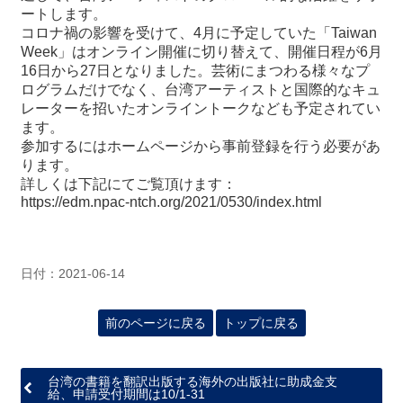
ートします。
コロナ禍の影響を受けて、4月に予定していた「Taiwan
最
Week」はオンライン開催に切り替えて、開催日程が6月
新
16日から27日となりました。芸術にまつわる様々なプ
情
ログラムだけでなく、台湾アーティストと国際的なキュ
報
レーターを招いたオンライントークなども予定されてい
と
ます。
申
参加するにはホームページから事前登録を行う必要があ
込
ります。
詳しくは下記にてご覧頂けます：
https://edm.npac-ntch.org/2021/0530/index.html
過
去
行
事
日付：2021-06-14
台
前のページに戻る
トップに戻る
湾
の
本
台湾の書籍を翻訳出版する海外の出版社に助成金支
給、申請受付期間は10/1-31