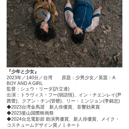
『少年と少女』
2023年／140分／台湾 原題：少男少女／英題：A
BOY AND A GIRL
監督：シュウ・リーダ(許立達)
出演：トラヴィス・フー(胡語恆)、イン・チエンレイ(尹
茜蕾)、クアン・チン(管罄)、リー・ミンジョン(李銘忠)
◆2023台湾金馬奨 新人俳優賞、音響効果賞
◆2023釜山国際映画祭
◆2024台北電影節 助演男優賞、新人俳優賞、メイク・
コスチュームデザイン賞ノミネート