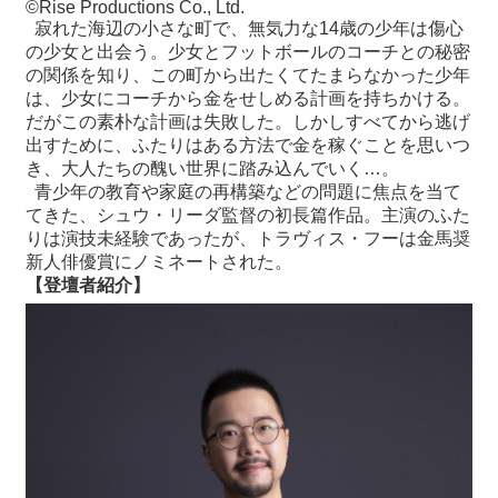
©️Rise Productions Co., Ltd.
寂れた海辺の小さな町で、無気力な14歳の少年は傷心
の少女と出会う。少女とフットボールのコーチとの秘密
の関係を知り、この町から出たくてたまらなかった少年
は、少女にコーチから金をせしめる計画を持ちかける。
だがこの素朴な計画は失敗した。しかしすべてから逃げ
出すために、ふたりはある方法で金を稼ぐことを思いつ
き、大人たちの醜い世界に踏み込んでいく…。
青少年の教育や家庭の再構築などの問題に焦点を当て
てきた、シュウ・リーダ監督の初長篇作品。主演のふた
りは演技未経験であったが、トラヴィス・フーは金馬奨
新人俳優賞にノミネートされた。
【登壇者紹介】