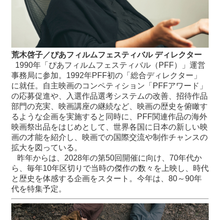
荒木啓子／ぴあフィルムフェスティバル ディレクター
1990年「ぴあフィルムフェスティバル（PFF）」運営
事務局に参加。1992年PFF初の「総合ディレクター」
に就任。自主映画のコンペティション「PFFアワード」
の応募促進や、入選作品選考システムの改善、招待作品
部門の充実、映画講座の継続など、映画の歴史を俯瞰す
るような企画を実施すると同時に、PFF関連作品の海外
映画祭出品をはじめとして、世界各国に日本の新しい映
画の才能を紹介し、映画での国際交流や制作チャンスの
拡大を図っている。
昨年からは、2028年の第50回開催に向け、70年代か
ら、毎年10年区切りで当時の傑作の数々を上映し、時代
と歴史を体感する企画をスタート。今年は、80～90年
代を特集予定。