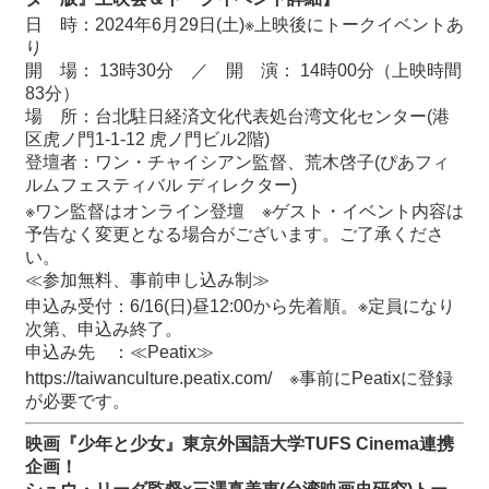
日 時：2024年6月29日(土)※上映後にトークイベントあ
り
開 場： 13時30分 ／ 開 演： 14時00分（上映時間
83分）
場 所：台北駐日経済文化代表処台湾文化センター(港
区虎ノ門1-1-12 虎ノ門ビル2階)
登壇者：ワン・チャイシアン監督、荒木啓子(ぴあフィ
ルムフェスティバル ディレクター)
※ワン監督はオンライン登壇 ※ゲスト・イベント内容は
予告なく変更となる場合がございます。ご了承くださ
い。
≪参加無料、事前申し込み制≫
申込み受付：6/16(日)昼12:00から先着順。※定員になり
次第、申込み終了。
申込み先 ：≪Peatix≫
https://taiwanculture.peatix.com/
※事前にPeatixに登録
が必要です。
映画『少年と少女』東京外国語大学TUFS Cinema連携
企画！