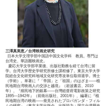
三澤真美恵／台湾映画史研究
日本大学文理学部中国語中国文化学科 教員。専門は
台湾史、華語圏映画史。
慶応大学文学部卒業後、出版社勤務を経て台湾に留
学。台湾大学歴史学研究所修士課程修了。東京大学大学
院総合文化研究科地域文化研究専攻単位取得退学。博士
（学術）。単著に『「帝国」と「祖国」のはざま――植
民地期台湾映画人の交渉と越境』（岩波書店、2010
年）、『殖民地下的銀幕――台灣総督府電影政策之研究
1895―1942年』（前衛出版社、2001年）、編著に『植
民地期台湾の映画――発見されたプロパガンダ・フィル
ムの研究』（東京大学出版会、出版協力：国立台湾歴史