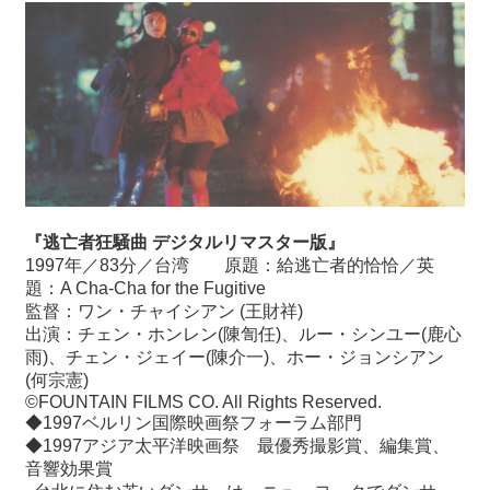
『逃亡者狂騒曲 デジタルリマスター版』
1997年／83分／台湾 原題：給逃亡者的恰恰／英
題：A Cha-Cha for the Fugitive
監督：ワン・チャイシアン (王財祥)
出演：チェン・ホンレン(陳訇任)、ルー・シンユー(鹿心
雨)、チェン・ジェイー(陳介一)、ホー・ジョンシアン
(何宗憲)
©️FOUNTAIN FILMS CO. All Rights Reserved.
◆1997ベルリン国際映画祭フォーラム部門
◆1997アジア太平洋映画祭 最優秀撮影賞、編集賞、
音響効果賞