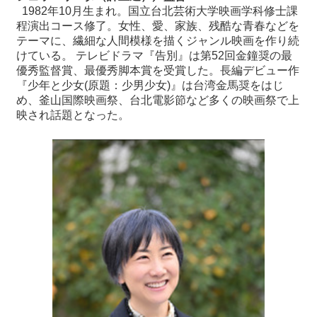
1982年10月生まれ。国立台北芸術大学映画学科修士課
程演出コース修了。女性、愛、家族、残酷な青春などを
テーマに、繊細な人間模様を描くジャンル映画を作り続
けている。 テレビドラマ『告別』は第52回金鐘奨の最
優秀監督賞、最優秀脚本賞を受賞した。長編デビュー作
『少年と少女(原題：少男少女)』は台湾金馬奨をはじ
め、釜山国際映画祭、台北電影節など多くの映画祭で上
映され話題となった。