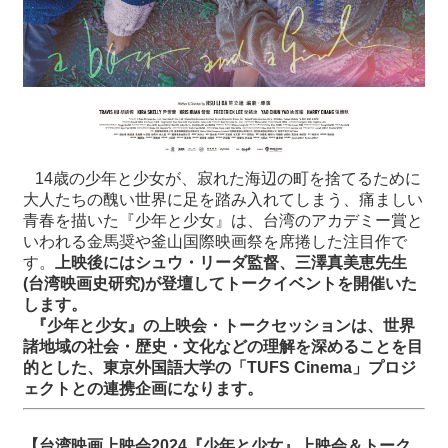
14歳の少年と少女が、寂れた海辺の町を捨てるために
大人たちの醜い世界に足を踏み入れてしまう、痛ましい
青春を描いた『少年と少女』は、台湾のアカデミー賞と
いわれる金馬奨や釜山国際映画祭を席捲した注目作で
す。
上映後にはシュウ・リーダ監督、三澤真美恵先生
(台湾映画史研究)が登壇してトークイベントを開催いた
します。
『少年と少女』の上映会・トークセッションは、世界
諸地域の社会・歴史・文化などの理解を深めることを目
的とした、東京外国語大学の「TUFS Cinema」プロジ
ェクトとの連携企画になります。
【台湾映画上映会2024『少年と少女』上映会＆トーク