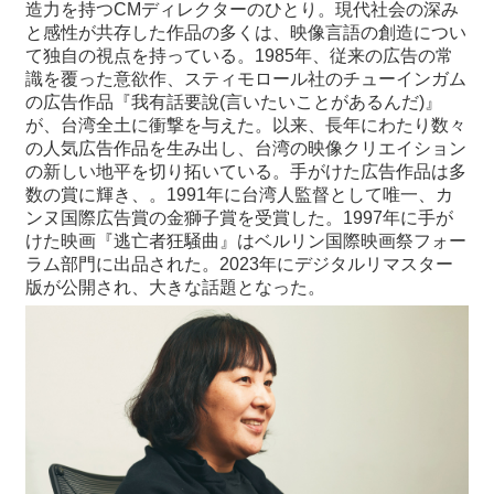
造力を持つCMディレクターのひとり。現代社会の深み
と感性が共存した作品の多くは、映像言語の創造につい
て独自の視点を持っている。1985年、従来の広告の常
識を覆った意欲作、スティモロール社のチューインガム
の広告作品『我有話要說(言いたいことがあるんだ)』
が、台湾全土に衝撃を与えた。以来、長年にわたり数々
の人気広告作品を生み出し、台湾の映像クリエイション
の新しい地平を切り拓いている。手がけた広告作品は多
数の賞に輝き、。1991年に台湾人監督として唯一、カ
ンヌ国際広告賞の金獅子賞を受賞した。1997年に手が
けた映画『逃亡者狂騒曲』はベルリン国際映画祭フォー
ラム部門に出品された。2023年にデジタルリマスター
版が公開され、大きな話題となった。