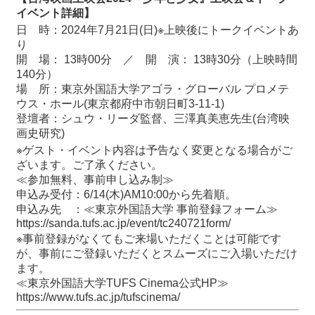
イベント詳細】
日 時：2024年7月21日(日)※上映後にトークイベントあ
り
開 場： 13時00分 ／ 開 演： 13時30分（上映時間
140分）
場 所：東京外国語大学アゴラ・グローバル プロメテ
ウス・ホール(東京都府中市朝日町3-11-1)
登壇者：シュウ・リーダ監督、三澤真美恵先生(台湾映
画史研究)
※ゲスト・イベント内容は予告なく変更となる場合がご
ざいます。ご了承ください。
≪参加無料、事前申し込み制≫
申込み受付：6/14(木)AM10:00から先着順。
申込み先 ：≪東京外国語大学 事前登録フォーム≫
https://sanda.tufs.ac.jp/event/tc240721form/
※事前登録がなくてもご来場いただくことは可能です
が、事前にご登録いただくとスムーズにご入場いただけ
ます。
≪東京外国語大学TUFS Cinema公式HP≫
https://www.tufs.ac.jp/tufscinema/