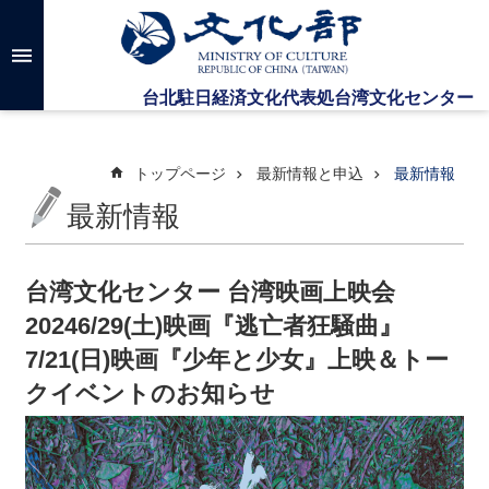
メインのコンテンツブロックにジャンプします
高
度
な
検
索
トップページ
最新情報と申込
最新情報
最新情報
台
湾
文
台湾文化センター 台湾映画上映会
化
20246/29(土)映画『逃亡者狂騒曲』
セ
ン
7/21(日)映画『少年と少女』上映＆トー
タ
クイベントのお知らせ
ー
に
つ
い
て