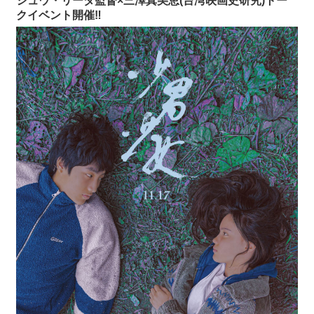
シュウ・リーダ監督×三澤真美恵(台湾映画史研究)トー
クイベント開催‼