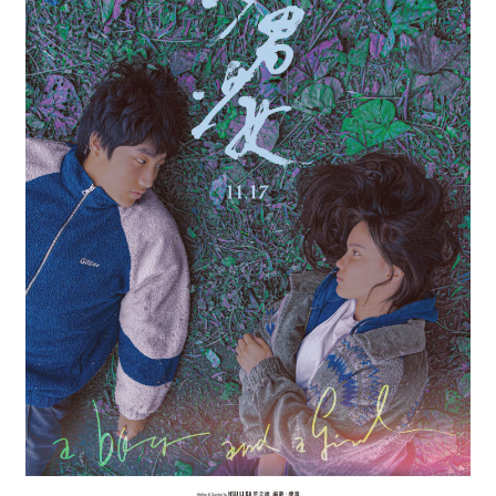
最
新
情
報
と
申
込
過
去
行
事
台
湾
の
本