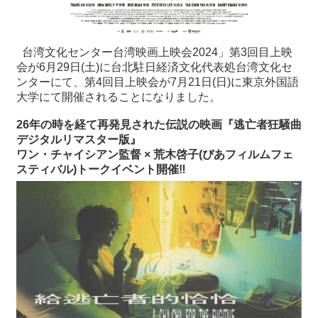
関
連
リ
ン
台湾文化センター台湾映画上映会2024」第3回目上映
ク
会が6月29日(土)に台北駐日経済文化代表処台湾文化セ
ンターにて、第4回目上映会が7月21日(日)に東京外国語
大学にて開催されることになりました。
ホ
ー
26年の時を経て再発見された伝説の映画『逃亡者狂騒曲
ム
デジタルリマスター版』
ワン・チャイシアン監督 × 荒木啓子(ぴあフィルムフェ
サ
スティバル)トークイベント開催‼
イ
ト
マ
ッ
プ