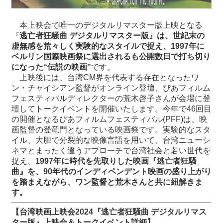
本上映会で唯一のデジタルリマスター版上映となる
『
逃亡者狂騒曲 デジタルリマスター版』は、世紀末の
虚無感を荒々しく実験的なスタイルで捉え、1997年に
ベルリン国際映画祭に選出されるも公開数日で打ち切り
になった“伝説の映画”
です。
上映後には、台湾CM界を代表する存在となったワ
ン・チャイシアン監督がオンライン登壇、ぴあフィルム
フェスティバルディレクターの荒木啓子さんが会場に登
壇してトークイベントを開催いたします。今年で46回目
の開催となるぴあフィルムフェスティバル(PFF)は、映
画監督の登竜門となっている映画祭です。実験的なスタ
イル、大胆で分裂的な映像言語を用いて、台湾ニューシ
ネマとまったく違うアプローチで台湾社会と若い世代を
捉え、
1997年に時代を先取りした映画『逃亡者狂騒
曲』を、90年代のインディペンデント映画の盛り上がり
を踏まえながら、ワン監督と荒木さんと共に紐解きま
す。
【台湾映画上映会2024『逃亡者狂騒曲 デジタルリマス
ター版』上映会＆トークイベント詳細】