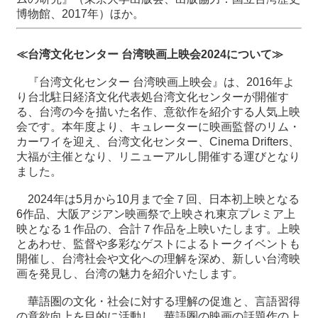
博物館、2017年）ほか。
≪台湾文化センター 台湾映画上映会2024について≫
『台湾文化センター 台湾映画上映会』は、2016年よ
り台北駐日経済文化代表処台湾文化センターが開催す
る、台湾の今を描いた名作、意欲作を紹介する人気上映
会です。本年度より、キュレーターに映画監督のリム・
カーワイを迎え、台湾文化センター、Cinema Drifters、
大福が主催となり、リニューアルし開催する運びとなり
ました。
2024年は5月から10月まで全７回、日本初上映となる
6作品、大阪アジアン映画祭で上映され東京プレミア上
映となる１作品の、合計７作品を上映いたします。上映
とあわせ、監督や多彩なゲストによるトークイベントも
開催し、台湾社会や文化への理解を深め、新しい台湾映
画を発見し、台湾の魅力を紹介いたします。
華語圏の文化・社会に対する理解の促進と、言語習得
の意欲向上を目的に活動し、華語圏の映画の話題作の上