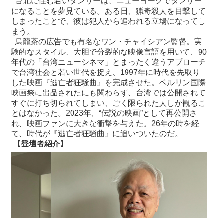
台北に住む若いダンサーは、ニューヨークでダンサー
になることを夢見ている。ある日、猟奇殺人を目撃して
しまったことで、彼は犯人から追われる立場になってし
まう。
烏龍茶の広告でも有名なワン・チャイシアン監督。実
験的なスタイル、大胆で分裂的な映像言語を用いて、90
年代の「台湾ニューシネマ」とまったく違うアプローチ
で台湾社会と若い世代を捉え、1997年に時代を先取り
した映画『逃亡者狂騒曲』を完成させた。ベルリン国際
映画祭に出品されたにも関わらず、台湾では公開されて
すぐに打ち切られてしまい、ごく限られた人しか観るこ
とはなかった。2023年、“伝説の映画”として再公開さ
れ、映画ファンに大きな衝撃を与えた。26年の時を経
て、時代が『逃亡者狂騒曲』に追いついたのだ。
【登壇者紹介】