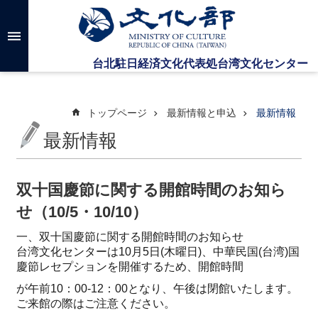
メインのコンテンツブロックにジャンプします
高
度
な
検
索
トップページ
最新情報と申込
最新情報
最新情報
台
湾
文
双十国慶節に関する開館時間のお知ら
化
せ（10/5・10/10）
セ
ン
一、双十国慶節に関する開館時間のお知らせ
タ
台湾文化センターは10月5日(木曜日)、中華民国(台湾)国
ー
慶節レセプションを開催するため、開館時間
に
つ
が午前10：00-12：00となり、午後は閉館いたします。
い
ご来館の際はご注意ください。
て