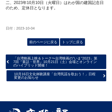
二、2023年10月10日（火曜日）はわが国の建国記念日
のため、定休日となります。
最
新
情
報
日付：2023-10-04
と
申
前のページに戻る
トップに戻る
込
過
「台湾映画上映＆トーク〜台湾映画の"いま"2023」第
去
7回『童話・世界』10月21日（土）会場とオンライン
のハイブリッド開催！
行
事
10月16日文化体験講座「台湾民謡を歌おう！」日程
変更のお知らせ
台
湾
の
本