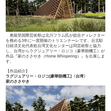
最
新
情
報
と
奥能登国際芸術祭は北川フラム氏が総合ディレクター
申
を務める3年に一度開催のトリエンナーレです。台北駐
込
日経済文化代表処台湾文化センターは同芸術祭と協力
し、台湾からラグジュアリー・ロジコ（豪華朗機工）が
過
作品『家のささやき（Home Whispering）』を出展しま
去
す。
行
【作品紹介】
事
ラグジュアリー・ロジコ[豪華朗機工]〈台湾〉
家のささやき
台
湾
の
本