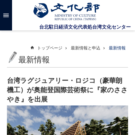
メインのコンテンツブロックにジャンプします
高
度
な
検
索
トップページ
最新情報と申込
最新情報
最新情報
台
湾
文
台湾ラグジュアリー・ロジコ（豪華朗
化
機工）が奥能登国際芸術祭に『家のささ
セ
ン
やき』を出展
タ
ー
に
つ
い
て