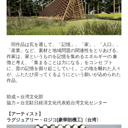
関
連
リ
ン
ク
ホ
同作品は瓦を通して、「記憶」、「家」、「人口」、
ー
「産業」など、素材と地域問題の関連性をとりあげる。
ム
作家は、家というものを記憶を集めるエネルギーの 象
徴と考え、「集まることは力になる」をコンセ プト
サ
に、昔の記憶を掘り起こしていく。この地を離れた人々
イ
が、ふたたび戻ってくるようにという願いが込められた
ト
作品。
マ
ッ
プ
助成＝台湾文化部
協力＝台北駐日経済文化代表処台湾文化センター
【アーティスト】
ラグジュアリー・ロジコ[豪華朗機工]〈台湾〉