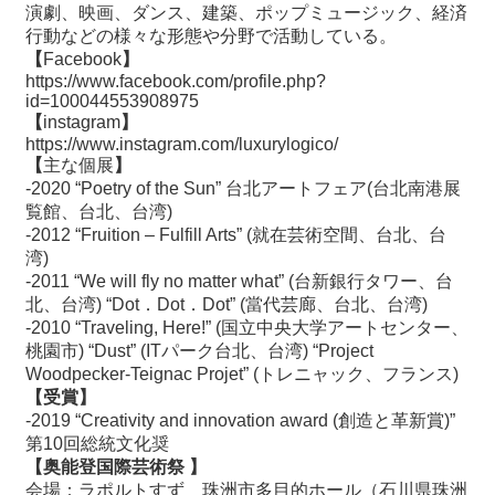
演劇、映画、ダンス、建築、ポップミュージック、経済
行動などの様々な形態や分野で活動している。
【
Facebook
】
https://www.facebook.com/profile.php?
id=100044553908975
【
instagram
】
https://www.instagram.com/luxurylogico/
【
主な個展
】
-2020 “Poetry of the Sun” 台北アートフェア(台北南港展
覧館、台北、台湾)
-2012 “Fruition – Fulfill Arts” (就在芸術空間、台北、台
湾)
-2011 “We will fly no matter what” (台新銀行タワー、台
北、台湾) “Dot．Dot．Dot” (當代芸廊、台北、台湾)
-2010 “Traveling, Here!” (国立中央大学アートセンター、
桃園市) “Dust” (ITパーク台北、台湾) “Project
Woodpecker-Teignac Projet” (トレニャック、フランス)
【受賞】
-2019 “Creativity and innovation award (創造と革新賞)”
第10回総統文化奨
【奥能登国際芸術祭 】
会場：ラポルトすず 珠洲市多目的ホール（石川県珠洲