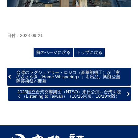
日付：2023-09-21
前のページに戻る
トップに戻る
台湾のラグジュアリー・ロジコ（豪華朗機工）が『家
のささやき（Home Whispering）』を出品、奥能登国
際芸術祭が開幕
2023国立台湾交響楽団（NTSO）来日公演～台湾を聴
く（Listening to Taiwan）（10/16東京、10/19大阪）