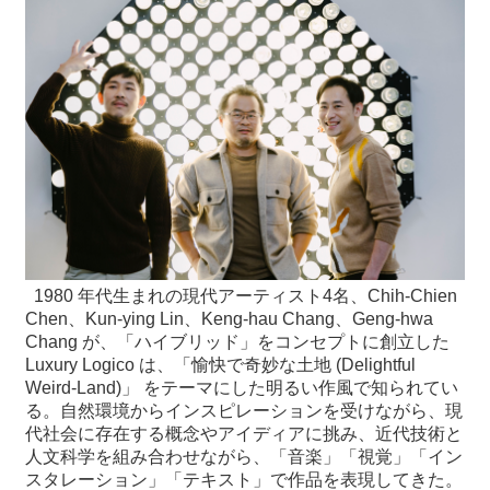
1980 年代生まれの現代アーティスト4名、Chih-Chien
Chen、Kun-ying Lin、Keng-hau Chang、Geng-hwa
Chang が、「ハイブリッド」をコンセプトに創立した
Luxury Logico は、「愉快で奇妙な土地 (Delightful
Weird-Land)」 をテーマにした明るい作風で知られてい
る。自然環境からインスピレーションを受けながら、現
代社会に存在する概念やアイディアに挑み、近代技術と
人文科学を組み合わせながら、「音楽」「視覚」「イン
スタレーション」「テキスト」で作品を表現してきた。