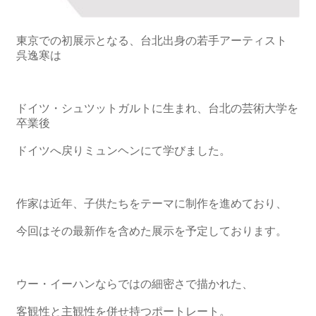
関
連
リ
東京での初展示となる、
台北出身の若手アーティスト
ン
呉逸寒は
ク
ホ
ドイツ・シュツットガルトに生まれ、台北の芸術大学を
ー
卒業後
ム
ドイツへ戻りミュンヘンにて学びました。
サ
イ
ト
作家は近年、子供たちをテーマに制作を進めており、
マ
ッ
今回はその最新作を含めた展示を予定しております。
プ
ウー・イーハンならではの細密さで描かれた、
客観性と主観性を併せ持つポートレート。