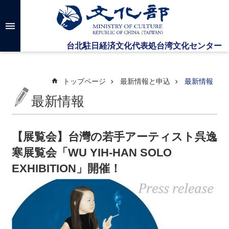
メインのコンテンツブロックにジャンプします
高
度
な
検
索
トップページ
最新情報と申込
最新情報
最新情報
台
湾
文
【展覧会】台灣の若手アーティスト呉逸
化
寒展覧会「WU YIH-HAN SOLO
セ
ン
EXHIBITION」開催！
タ
ー
に
つ
い
て