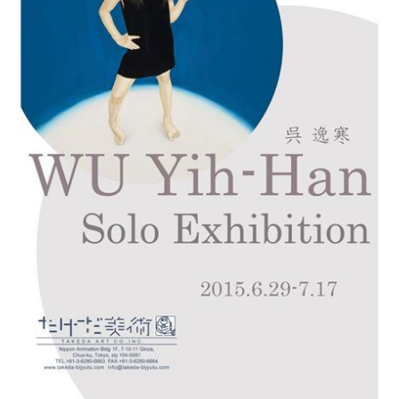
最
新
情
報
と
申
込
過
去
行
事
台
湾
の
本