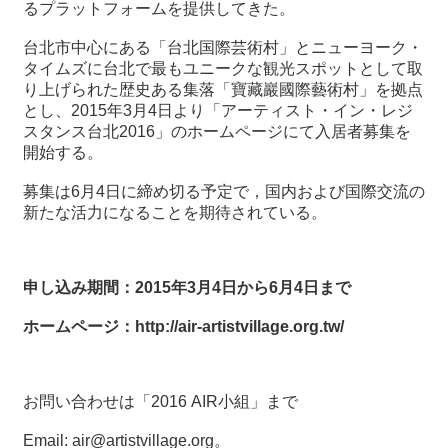
るプラットフォームを提供してきた。
最
台北市中心にある「台北国際芸術村」とニューヨーク・
新
タイムズに台北で最もユニークな観光スポットとして取
情
り上げられた歴史ある集落「
寶藏巖國際藝術村
」を拠点
報
とし、
2015
年
3
月
4
日
より
「アーティスト・イン・レジ
と
スタンス台北2016
」
のホームページにて入居者募集を
申
開始する。
込
募集は
6
月
4
日
に締め切る予定で
，
国内および国際交流の
新たな活力になることを期待されている
。
過
去
行
申し込み期間
：
2015
年
3
月
4
日
から
6
月
4
日
まで
事
ホームページ
：http://air-artistvillage.org.tw/
台
湾
の
お問い合わせは
「
2016 AIR
小組」
まで
本
Email:
air@artistvillage.org
。