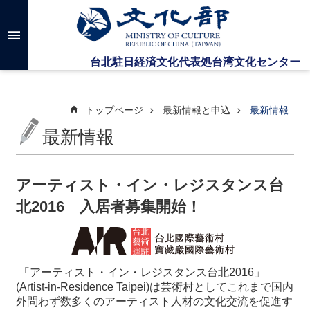
メインのコンテンツブロックにジャンプします
高
度
な
検
索
トップページ
最新情報と申込
最新情報
最新情報
台
湾
文
アーティスト・イン・レジスタンス台
化
北2016 入居者募集開始！
セ
ン
タ
ー
に
「
アーティスト・イン・レジスタンス台北2016
」
つ
(Artist-in-Residence Taipei)
は芸術村としてこれまで国内
い
外問わず数多くのアーティスト人材の文化交流を促進す
て