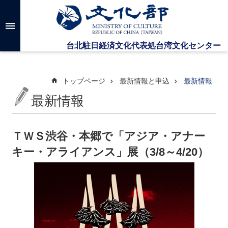
メインのコンテンツブロックにジャンプします
高
度
な
検
索
トップページ
最新情報と申込
最新情報
最新情報
台
湾
文
ＴＷＳ渋谷・本郷で「アジア・アナー
化
キー・アライアンス」展（3/8～4/20）
セ
ン
タ
ー
に
つ
い
て