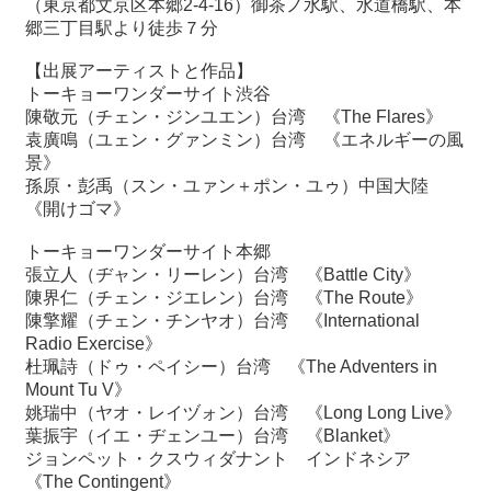
（東京都文京区本郷2-4-16）御茶ノ水駅、水道橋駅、本
郷三丁目駅より徒歩７分
【出展アーティストと作品】
トーキョーワンダーサイト渋谷
陳敬元（チェン・ジンユエン）台湾 《The Flares》
袁廣鳴（ユェン・グァンミン）台湾 《エネルギーの風
景》
孫原・彭禹（スン・ユァン＋ポン・ユゥ）中国大陸
《開けゴマ》
トーキョーワンダーサイト本郷
張立人（ヂャン・リーレン）台湾 《Battle City》
陳界仁（チェン・ジエレン）台湾 《The Route》
陳擎耀（チェン・チンヤオ）台湾 《International
Radio Exercise》
杜珮詩（ドゥ・ペイシー）台湾 《The Adventers in
Mount Tu V》
姚瑞中（ヤオ・レイヅォン）台湾 《Long Long Live》
葉振宇（イエ・ヂェンユー）台湾 《Blanket》
ジョンペット・クスウィダナント インドネシア
《The Contingent》