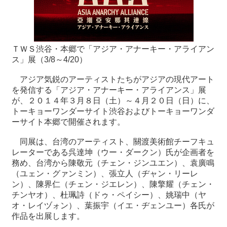
最
新
情
ＴＷＳ渋谷・本郷で「アジア・アナーキー・アライアン
報
ス」展（3/8～4/20）
と
申
アジア気鋭のアーティストたちがアジアの現代アート
込
を発信する「アジア・アナーキー・アライアンス」展
が、２０１４年３月８日（土）～４月２０日（日）に、
トーキョーワンダーサイト渋谷およびトーキョーワンダ
過
ーサイト本郷で開催されます。
去
行
同展は、台湾のアーティスト、關渡美術館チーフキュ
事
レーターである呉達坤（ウー・ダークン）氏が企画者を
務め、台湾から陳敬元（チェン・ジンユエン）、袁廣鳴
台
（ユェン・グァンミン）、張立人（ヂャン・リーレ
湾
ン）、陳界仁（チェン・ジエレン）、陳擎耀（チェン・
の
チンヤオ）、杜珮詩（ドゥ・ペイシー）、姚瑞中（ヤ
本
オ・レイヅォン）、葉振宇（イエ・ヂェンユー）各氏が
作品を出展します。