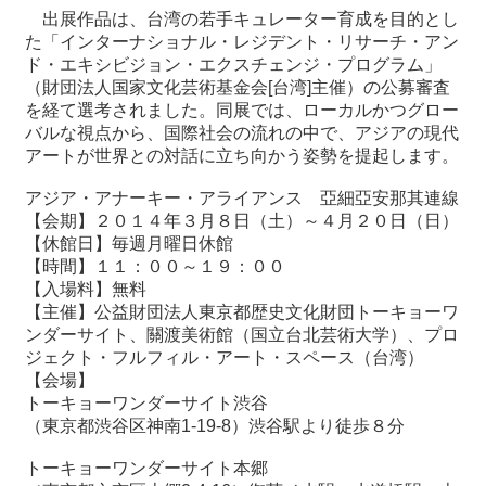
関
出展作品は、台湾の若手キュレーター育成を目的とし
連
た「インターナショナル・レジデント・リサーチ・アン
リ
ド・エキシビジョン・エクスチェンジ・プログラム」
ン
（財団法人国家文化芸術基金会[台湾]主催）の公募審査
ク
を経て選考されました。同展では、ローカルかつグロー
バルな視点から、国際社会の流れの中で、アジアの現代
アートが世界との対話に立ち向かう姿勢を提起します。
ホ
ー
アジア・アナーキー・アライアンス 亞細亞安那其連線
ム
【会期】２０１４年３月８日（土）～４月２０日（日）
【休館日】毎週月曜日休館
サ
【時間】１１：００～１９：００
イ
【入場料】無料
ト
【主催】公益財団法人東京都歴史文化財団トーキョーワ
マ
ンダーサイト、關渡美術館（国立台北芸術大学）、プロ
ッ
ジェクト・フルフィル・アート・スペース（台湾）
プ
【会場】
トーキョーワンダーサイト渋谷
（東京都渋谷区神南1-19-8）渋谷駅より徒歩８分
トーキョーワンダーサイト本郷