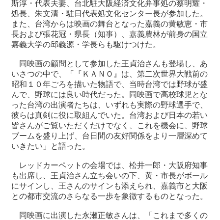
斯淳・代表夫妻、台北駐大阪経済文化弁事処の蔡明耀・
関
処長、朱文清・駐日代表処文化センター長が参加した。
連
また、台湾からは映画の舞台となった嘉義の黄敏恵・市
リ
長および張花冠・県長（知事）、嘉義農林が前身の国立
ン
嘉義大学の邱義源・学長らも駆けつけた。
ク
同映画の顧問として参加した王貞治さんも登場し、あ
いさつの中で、「『ＫＡＮＯ』は、第二次世界大戦前の
ホ
昭和１０年ごろを描いた物語で、当時台湾では野球が盛
ー
んで、野球には良い時代だった。同映画で高校球児とな
ム
った台湾の出演者たちは、いずれも実際の野球選手で、
サ
彼らは真剣に役に取組んでいた。台湾および日本の若い
イ
皆さんがご覧いただくだけでなく、これを機会に、野球
ト
ブームを盛り上げ、台日間の友好関係をより一層深めて
マ
いきたい」と語った。
ッ
レッドカーペットの会場では、松井一郎・大阪府知事
プ
も出席し、王貞治さん立ち会いの下、黄・市長がボール
にサインし、王さんのサインも添えられ、嘉義市と大阪
との都市交流のさらなる一歩を象徴するものとなった。
同映画に出演した永瀬正敏さんは、「これまで多くの