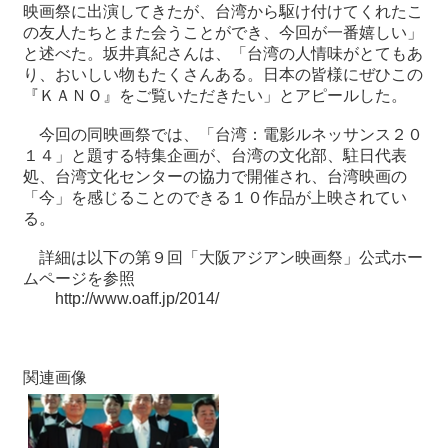
映画祭に出演してきたが、台湾から駆け付けてくれたこ
の友人たちとまた会うことができ、今回が一番嬉しい」
と述べた。坂井真紀さんは、「台湾の人情味がとてもあ
り、おいしい物もたくさんある。日本の皆様にぜひこの
『ＫＡＮＯ』をご覧いただきたい」とアピールした。
今回の同映画祭では、「台湾：電影ルネッサンス２０
１４」と題する特集企画が、台湾の文化部、駐日代表
処、台湾文化センターの協力で開催され、台湾映画の
「今」を感じることのできる１０作品が上映されてい
る。
詳細は以下の第９回「大阪アジアン映画祭」公式ホー
ムページを参照
http://www.oaff.jp/2014/
関連画像