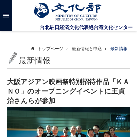
メインのコンテンツブロックにジャンプします
高
度
な
検
索
トップページ
最新情報と申込
最新情報
最新情報
台
湾
文
大阪アジアン映画祭特別招待作品「ＫＡ
化
ＮＯ」のオープニングイベントに王貞
セ
ン
治さんらが参加
タ
ー
に
つ
い
て