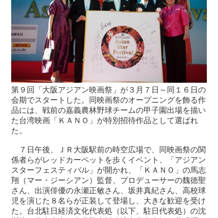
最
新
情
報
と
申
込
第９回「大阪アジアン映画祭」が３月７日～同１６日の
会期でスタートした。同映画祭のオープニングを飾る作
過
品には、戦前の嘉義農林野球チームの甲子園出場を描い
去
た台湾映画「ＫＡＮＯ」が特別招待作品として選ばれ
行
た。
事
７日午後、ＪＲ大阪駅前の時空広場で、同映画祭の関
係者らがレッドカーペットを歩くイベント、「アジアン
台
スターフェスティバル」が開かれ、「ＫＡＮＯ」の馬志
湾
翔（マー・ジーシアン）監督、プロデューサーの魏徳聖
の
さん、出演俳優の永瀬正敏さん、坂井真紀さん、高校球
本
児を演じた８名らが正装して登場し、大きな歓迎を受け
た。台北駐日経済文化代表処（以下、駐日代表処）の沈