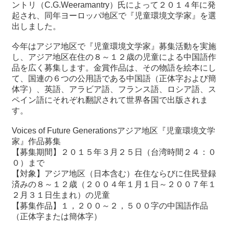
関
ントリ（C.G.Weeramantry）氏によって２０１４年に発
連
起され、同年ヨーロッパ地区で『児童環境文学家』を選
リ
出しました。
ン
今年はアジア地区で『児童環境文学家』募集活動を実施
ク
し、アジア地区在住の８～１２歳の児童による中国語作
品を広く募集します。金賞作品は、その物語を絵本にし
ホ
て、国連の６つの公用語である中国語（正体字および簡
ー
体字）、英語、アラビア語、フランス語、ロシア語、ス
ム
ペイン語にそれぞれ翻訳されて世界各国で出版されま
す。
サ
イ
Voices of Future Generationsアジア地区『児童環境文学
ト
家』作品募集
マ
【募集期間】２０１５年３月２５日（台湾時間２４：０
ッ
０）まで
プ
【対象】アジア地区（日本含む）在住ならびに住民登録
済みの８～１２歳（２００４年１月１日～２００７年１
２月３１日生まれ）の児童
【募集作品】１，２００～２，５００字の中国語作品
（正体字または簡体字）