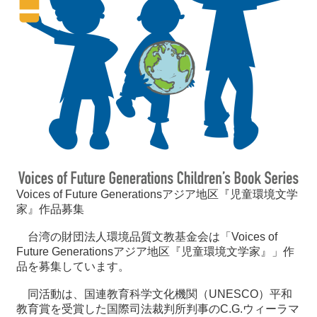
最
新
情
報
と
申
込
過
去
行
Voices of Future Generationsアジア地区『児童環境文学
事
家』作品募集
台湾の財団法人環境品質文教基金会は「Voices of
台
Future Generationsアジア地区『児童環境文学家』」作
湾
品を募集しています。
の
本
同活動は、国連教育科学文化機関（UNESCO）平和
教育賞を受賞した国際司法裁判所判事のC.G.ウィーラマ