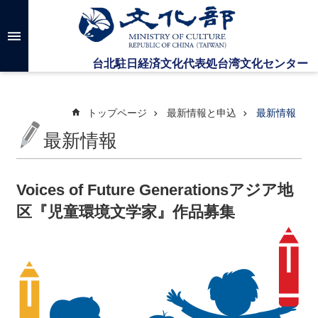
メインのコンテンツブロックにジャンプします
高
度
な
検
索
トップページ
最新情報と申込
最新情報
最新情報
台
湾
文
Voices of Future Generationsアジア地
化
区『児童環境文学家』作品募集
セ
ン
タ
ー
に
つ
い
て