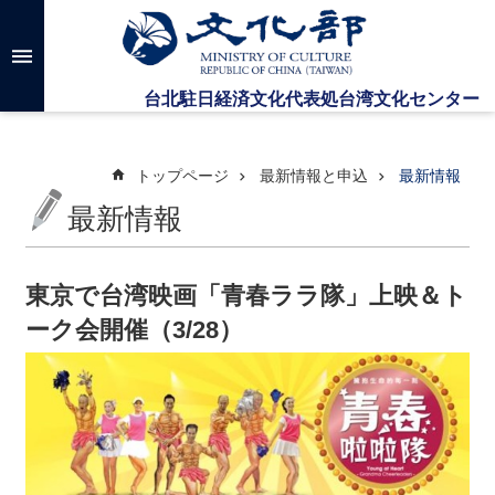
メインのコンテンツブロックにジャンプします
高
度
な
検
索
トップページ
最新情報と申込
最新情報
最新情報
台
湾
文
東京で台湾映画「青春ララ隊」上映＆ト
化
ーク会開催（3/28）
セ
ン
タ
ー
に
つ
い
て