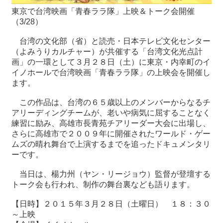
東京で台湾映画「青春ララ隊」上映＆トーク会開催
（3/28）
最
新
台湾の文化部（省）と読売・日本テレビ文化センター
情
（よみうりカルチャー）が共催する「台湾文化光点計
報
画」の一環として３月２８日（土）に東京・内幸町のイ
と
イノホールで台湾映画「青春ララ隊」の上映会を開催し
申
ます。
込
この作品は、台湾の６５歳以上のメンバーからなるチ
過
アリーディングチームが、老いや病気に屈することなく
去
練習に励み、高雄市長青苑チアリーダー大会に出場し、
行
さらに高雄市で２００９年に開催されたワールド・ゲー
事
ムズの晴れ舞台で上演するまでを追ったドキュメンタリ
ーです。
台
当日は、楊力州（ヤン・リージョウ）監督が登壇する
湾
トーク会も行われ、制作の舞台裏なども語ります。
の
本
【日時】２０１５年３月２８日（土曜日） １８：３０
～上映