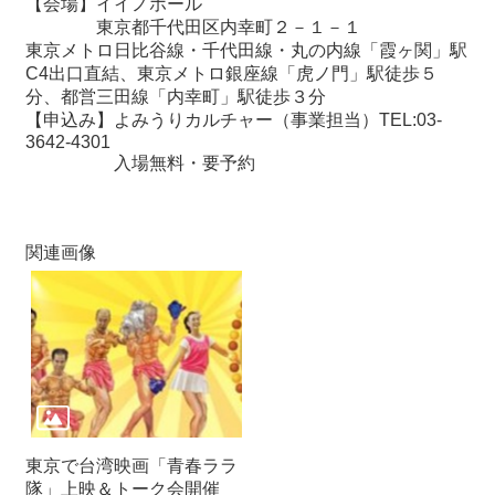
【会場】イイノホール
関
東京都千代田区内幸町２－１－１
連
東京メトロ日比谷線・千代田線・丸の内線「霞ヶ関」駅
リ
C4出口直結、東京メトロ銀座線「虎ノ門」駅徒歩５
ン
分、都営三田線「内幸町」駅徒歩３分
ク
【申込み】よみうりカルチャー（事業担当）TEL:03-
3642-4301
入場無料・要予約
ホ
ー
ム
関連画像
サ
イ
ト
マ
ッ
プ
東京で台湾映画「青春ララ
隊」上映＆トーク会開催