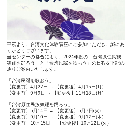
最
新
情
報
と
平素より、台湾文化体験講座にご参加いただき、誠にあ
申
りがとうございます。
込
当センターの都合により、2024年度の「台湾原住民族
舞踊を踊ろう」と「台湾民謡を歌おう」の日程を下記の
過
通りご案内いたします。
去
行
「台湾民謡を歌おう」
事
【変更前】4月22日 → 【変更後】4月15日(月)
【変更前】9月9日 → 【変更後】11月18日(月)
台
「台湾原住民族舞踊を踊ろう」
湾
【変更前】5月14日 → 【変更後】5月7日(火)
の
【変更前】9月10日 → 【変更後】9月12日(木)
本
【変更前】10月15日 → 【変更後】10月22日(火)