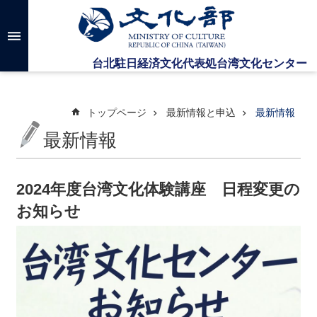
メインのコンテンツブロックにジャンプします
高
度
な
検
索
トップページ
最新情報と申込
最新情報
最新情報
台
湾
文
2024年度台湾文化体験講座 日程変更の
化
お知らせ
セ
ン
タ
ー
に
つ
い
て