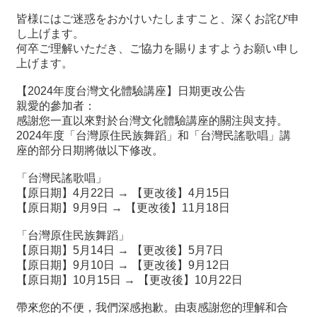
関
皆様にはご迷惑をおかけいたしますこと、深くお詫び申
連
し上げます。
リ
何卒ご理解いただき、ご協力を賜りますようお願い申し
ン
上げます。
ク
【2024年度台灣文化體驗講座】日期更改公告
親愛的參加者：
ホ
感謝您一直以來對於台灣文化體驗講座的關注與支持。
ー
2024年度「台灣原住民族舞蹈」和「台灣民謠歌唱」講
ム
座的部分日期將做以下修改。
サ
「台灣民謠歌唱」
イ
【原日期】4月22日 → 【更改後】4月15日
ト
【原日期】9月9日 → 【更改後】11月18日
マ
ッ
「台灣原住民族舞蹈」
プ
【原日期】5月14日 → 【更改後】5月7日
【原日期】9月10日 → 【更改後】9月12日
【原日期】10月15日 → 【更改後】10月22日
帶來您的不便，我們深感抱歉。由衷感謝您的理解和合