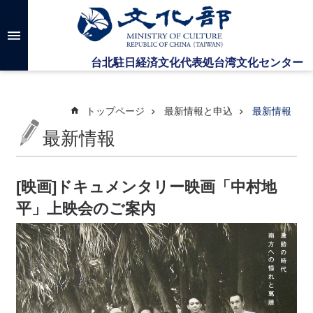
メインのコンテンツブロックにジャンプします
高
度
な
検
索
トップページ
最新情報と申込
最新情報
最新情報
台
湾
文
[映画]ドキュメンタリー映画「中村地
化
平」上映会のご案内
セ
ン
タ
ー
に
つ
い
て