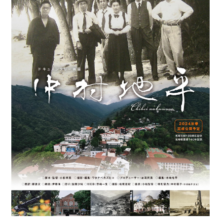
最
新
情
報
と
申
込
過
去
行
事
台
湾
の
本