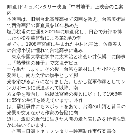
関
[映画]ドキュメンタリー映画「中村地平」上映会のご案
連
内
リ
本映画は、旧制台北高等高校で図画を教え、台湾美術展
ン
で西洋画部の審査員を16年務めた
ク
塩月桃甫の生涯を2021年に映画化し、日台で好評を博
した小松孝英監督による第2弾の作
品です。1908年宮崎に生まれた中村地平は、佐藤春夫
ホ
の台湾小説に憧れて台北高校に進み
ー
、東京帝国大学在学中に太宰治と出会い井伏鱒二に師事
ム
し「熱帯柳の種子」で文壇デビュ
サ
ーを果たします。その後、台湾を題材にした小説を多数
イ
発表し、南方文学の旗手として脚
ト
光を浴びるようになりました。しかし従軍作家としてシ
マ
ンガポールに派遣されて以降、南
ッ
方文学を転向し、戦後は宮崎の復興に尽くして1963年
プ
に55年の生涯を終えています。本作
は、霧社事件にもスポットをあて、台湾の山河と昔日の
光景を交えながら作家の苦悩に肉
迫し、激動の近代に生きた人間の愛と哀しみを抒情性豊
かに描いています。
企画＝日洲ドキュメンタリー映画制作実行委員会