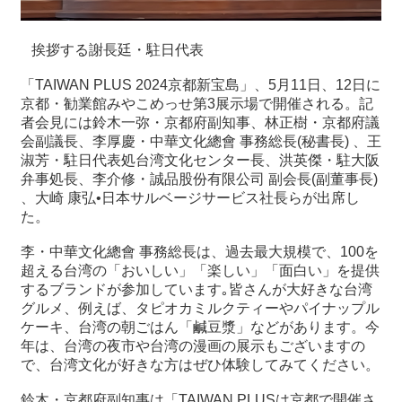
挨拶する謝長廷・駐日代表
「TAIWAN PLUS 2024京都新宝島」、5月11日、12日に
京都・勧業館みやこめっせ第3展示場で開催される。記
者会見には鈴木一弥・京都府副知事、林正樹・京都府議
会副議長、李厚慶・中華文化總會 事務総長(秘書長) 、王
淑芳・駐日代表処台湾文化センター長、洪英傑・駐大阪
弁事処長、李介修・誠品股份有限公司 副会長(副董事長)
、大崎 康弘•日本サルベージサービス社長らが出席し
た。
李・中華文化總會 事務総長は、過去最大規模で、100を
超える台湾の「おいしい」「楽しい」「面白い」を提供
するブランドが参加しています｡皆さんが大好きな台湾
グルメ、例えば、タピオカミルクティーやパイナップル
ケーキ、台湾の朝ごはん「鹹豆漿」などがあります。今
年は、台湾の夜市や台湾の漫画の展示もございますの
で、台湾文化が好きな方はぜひ体験してみてください。
鈴木・京都府副知事は「TAIWAN PLUSは京都で開催さ