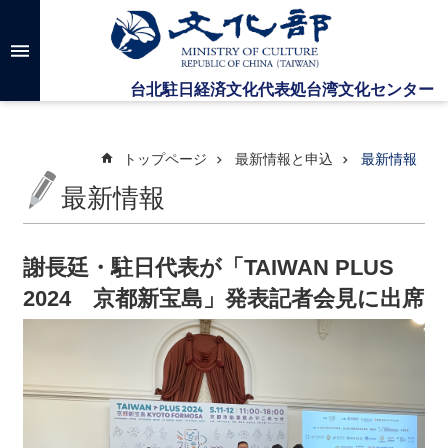
メインのコンテンツブロックにジャンプします
高
度
な
検
索
トップページ
最新情報と申込
最新情報
最新情報
台
湾
文
謝長廷・駐日代表が「TAIWAN PLUS
化
2024 京都新宝島」発表記者会見に出席
セ
ン
タ
ー
に
つ
い
て