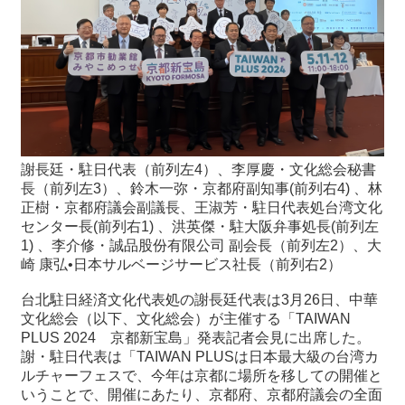
最
新
情
報
と
申
込
謝長廷・駐日代表（前列左4）、李厚慶・文化総会秘書
長（前列左3）、鈴木一弥・京都府副知事(前列右4) 、林
過
正樹・京都府議会副議長、王淑芳・駐日代表処台湾文化
去
センター長(前列右1) 、洪英傑・駐大阪弁事処長(前列左
行
1) 、李介修・誠品股份有限公司 副会長（前列左2）、大
事
崎 康弘•日本サルベージサービス社長（前列右2）
台北駐日経済文化代表処の謝長廷代表は3月26日、中華
台
文化総会（以下、文化総会）が主催する「TAIWAN
湾
PLUS 2024 京都新宝島」発表記者会見に出席した。
の
謝・駐日代表は「TAIWAN PLUSは日本最大級の台湾カ
本
ルチャーフェスで、今年は京都に場所を移しての開催と
いうことで、開催にあたり、京都府、京都府議会の全面