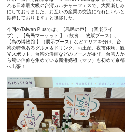
れる日本最大級の台湾カルチャーフェスで、大変楽しみ
にしておりました。お互いの産業の交流になればいいと
期待しております」と挨拶した。
今回のTaiwan Plusでは、【島民の声】（音楽ライ
ブ）、【島民マーケット 】（飲食 、 物販ブース）、
【島の博物館 】（展示ブース）などエリアを分け、台
湾の特色あるグルメ＆ドリンク、お土産、夜市体験、観
光スポット、台湾の漫画などのブースが並び、台湾人か
ら篤い信仰を集めている新港媽祖（マソ）も初めて京都
へ出張！