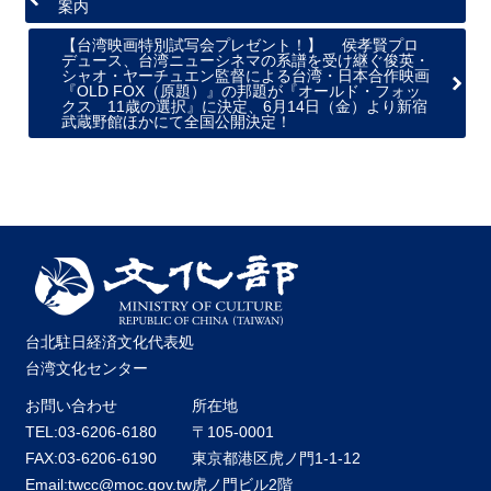
案内
【台湾映画特別試写会プレゼント！】 侯孝賢プロ
デュース、台湾ニューシネマの系譜を受け継ぐ俊英・
シャオ・ヤーチュエン監督による台湾・日本合作映画
『OLD FOX（原題）』の邦題が『オールド・フォッ
クス 11歳の選択』に決定、6月14日（金）より新宿
武蔵野館ほかにて全国公開決定！
台北駐日経済文化代表処
台湾文化センター
お問い合わせ
所在地
TEL:03-6206-6180
〒105-0001
FAX:03-6206-6190
東京都港区虎ノ門1-1-12
Email:twcc@moc.gov.tw
虎ノ門ビル2階