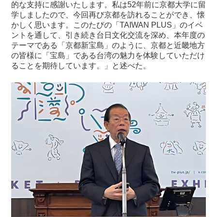
関
的な支持に感謝いたします。私は52年前に京都大学に留
連
学しましたので、今回再び京都を訪れることができ、懐
リ
かしく思います。このたびの「TAIWAN PLUS」のイベ
ン
ントを通して、引き続き台日文化交流を深め、本年度の
ク
テーマである「京都新宝島」のように、京都と近畿地方
の皆様に「宝島」である台湾の魅力を体験していただけ
ることを期待しています。」と述べた。
ホ
ー
ム
サ
イ
ト
マ
ッ
プ