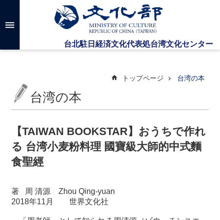
メインのコンテンツブロックにジャンプします
高
度
な
検
索
トップページ
台湾の本
台湾の本
台
湾
文
【TAIWAN BOOKSTAR】おうちで作れ
化
る 台湾小麦粉料理 國寶級大師的中式麵
セ
ン
食聖經
タ
ー
に
著
周
清源
Zhou Qing-yuan
つ
2018
年
11
月
世界文化社
い
て