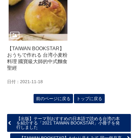
関
連
リ
ン
ク
ホ
【TAIWAN BOOKSTAR】
ー
おうちで作れる 台湾小麦粉
ム
料理 國寶級大師的中式麵食
聖經
サ
イ
日付：2021-11-18
ト
マ
ッ
前のページに戻る
トップに戻る
プ
【出版】テーマ別おすすめの日本語で読める台湾の本
を紹介する「2021 TAIWAN BOOKSTAR」小冊子を発
行しました