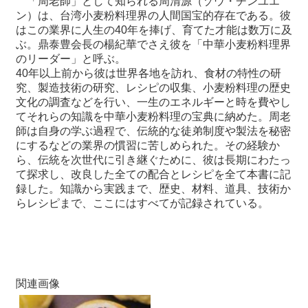
「周老師」として知られる周清源（ゾウ・チンユエ
ン）は、台湾小麦
粉料理界の人間国宝的存在である。彼
はこの業界に人生の
40
年を捧
げ、育てた才能は数万に及
最
ぶ。鼎泰豊会長の楊紀華でさえ彼を「中華
小麦粉料理界
新
のリーダー」と呼ぶ。
情
40
年以上前から彼は世界各地を訪れ、食材の特性の研
報
究、製造技
術の研究、レシピの収集、小麦粉料理の歴史
と
文化の調査などを行い、
一生のエネルギーと時を費やし
申
てそれらの知識を中華小麦粉料理の
宝典に納めた。
周老
込
師は自身の学ぶ過程で、伝統的な徒弟制度や製法を秘密
にす
るなどの業界の慣習に苦しめられた。その経験か
過
ら、伝統を次世代に
引き継ぐために、彼は長期にわたっ
去
て探求し、改良した全ての配合と
レシピを全て本書に記
行
録した。知識から実践まで、歴史、材料、道
具、技術か
事
らレシピまで、ここにはすべてが記録されている。
台
湾
の
本
関連画像