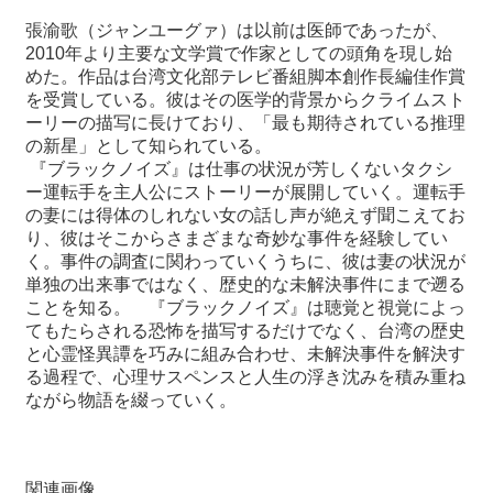
張渝歌（ジャンユーグァ）は以前は医師であったが、
最
2010
年より主要
な文学賞で作家としての頭角を現し始
新
めた。作品は台湾文化部テレビ
番組脚本創作長編佳作賞
情
を受賞している。彼はその医学的背景から
クライムスト
報
ーリーの描写に長けており、「最も期待されている推理
と
の新星」として知られている。
申
『ブラックノイズ』は仕事の状況が芳しくないタクシ
込
ー運転手を主
人公にストーリーが展開していく。運転手
の妻には得体のしれない女
の話し声が絶えず聞こえてお
り、彼はそこからさまざまな奇妙な事件
を経験してい
過
く。事件の調査に関わっていくうちに、彼は妻の状況が
去
単独の出来事ではなく、歴史的な未解決事件にまで遡る
行
ことを知る。
『ブラックノイズ』は聴覚と視覚によっ
事
てもたらされる恐怖を描写す
るだけでなく、台湾の歴史
と心霊怪異譚を巧みに組み合わせ、未解決
事件を解決す
台
る過程で、心理サスペンスと人生の浮き沈みを積み重ね
湾
ながら物語を綴っていく。
の
本
関連画像