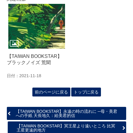
関
連
リ
ン
ク
ホ
ー
【TAIWAN BOOKSTAR】
ム
ブラックノイズ 荒聞
サ
イ
日付：2021-11-18
ト
マ
前のページに戻る
トップに戻る
ッ
プ
【TAIWAN BOOKSTAR】永遠の時の流れに ─母・美君
への手紙 天長地久：給美君的信
【TAIWAN BOOKSTAR】冥王星より遠いところ 比冥
王星更遠的地方