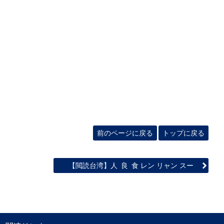
前のページに戻る
トップに戻る
【閲読台湾】人 良 食 レン リャン スー