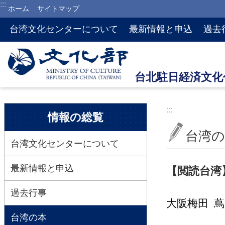
:::
ホーム
サイトマップ
メインのコンテンツブロックにジャンプします
台湾文化センターについて
最新情報と申込
過去
:::
:::
情報の総覧
台湾の
台湾文化センターについて
最新情報と申込
【閲読台湾
過去行事
大阪
梅田 
台湾の本