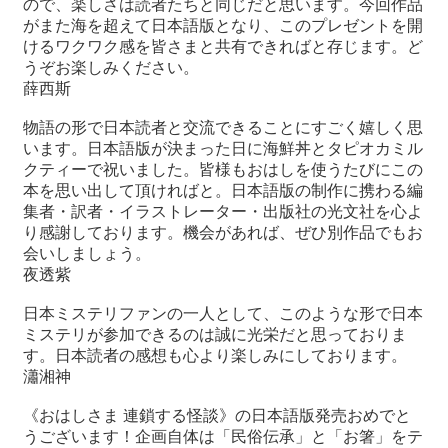
ので、楽しさは読者たちと同じだと思います。今回作品
がまた海を超えて日本語版となり、このプレゼントを開
けるワクワク感を皆さまと共有できればと存じます。ど
うぞお楽しみください。
薛西斯
物語の形で日本読者と交流できることにすごく嬉しく思
います。日本語版が決まった日に海鮮丼とタピオカミル
クティーで祝いました。皆様もおはしを使うたびにこの
本を思い出して頂ければと。日本語版の制作に携わる編
集者・訳者・イラストレーター・出版社の光文社を心よ
り感謝しております。機会があれば、ぜひ別作品でもお
会いしましょう。
夜透紫
日本ミステリファンの一人として、このような形で日本
ミステリが参加できるのは誠に光栄だと思っておりま
す。日本読者の感想も心より楽しみにしております。
瀟湘神
《おはしさま 連鎖する怪談》の日本語版発売おめでと
うございます！企画自体は「民俗伝承」と「お箸」をテ