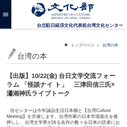
メインのコンテンツブロックにジャンプします
高
度
な
検
索
トップページ
台湾の本
台湾の本
台
湾
文
【出版】10/22(金) 台日文学交流フォー
化
ラム 「怪談ナイ ト」 三津田信三氏×
セ
ン
瀟湘神氏ライブトーク
タ
ー
に
当センターは今年誠品生活日本橋と【台湾Culture
つ
Meeting】を共催します。台湾作家の日本市場進出を後
い
押しし、台湾文学界が誇る名作の数々を日本の読者にお
て