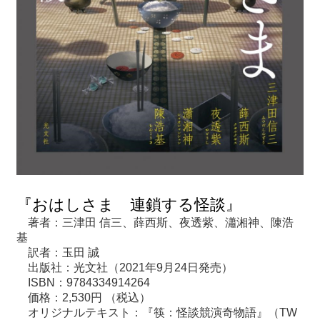
『おはしさま 連鎖する怪談』
著者：三津田 信三、薛西斯、夜透紫、瀟湘神、陳浩
基
訳者：玉田 誠
出版社：光文社（2021年9月24日発売）
ISBN：9784334914264
価格：2,530円 （税込）
オリジナルテキスト：『筷：怪談競演奇物語』（TW