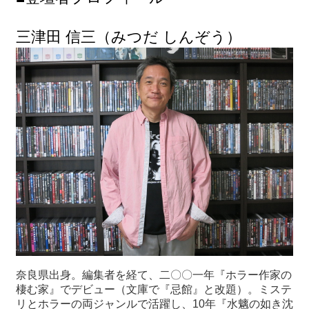
三津田 信三（みつだ しんぞう）
奈良県出身。編集者を経て、二〇〇一年『ホラー作家の
棲む家』でデビュー（文庫で『忌館』と改題）。ミステ
リとホラーの両ジャンルで活躍し、10年『水魑の如き沈