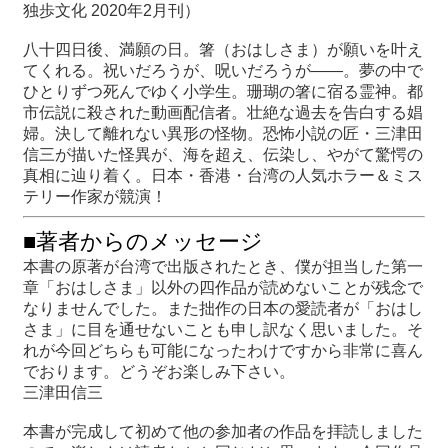
独歩文化 2020年2月刊）
八十四日後、満願の日。箸（おはしさま）が願いを叶え
てくれる。祝いだろうが、呪いだろうが――。夢の中で
ひとりずつ死んでゆく小学生。珊瑚の箸に宿る霊神。都
市伝説に殺された動画配信者。壮絶な過去を告白する娼
婦。決して離れない異形の怪物。恐怖小説の匠・三津田
信三が描いた怪異が、海を超え、伝染し、やがて驚愕の
真相に辿り着く。日本・香港・台湾の人気ホラー＆ミス
テリー作家が競演！
■著者からのメッセージ
本書の原著が台湾で出版されたとき、僕が担当した第一
章「おはしさま」以外の四作品が読めないことが残念で
なりませんでした。また拙作の日本の愛読者が「おはし
さま」に目を通せないことも申し訳なく思いました。そ
れが今回どちらも可能になったわけですから非常に喜ん
でおります。どうぞお楽しみ下さい。
三津田信三
本書が完成して初めて他の参加者の作品を拝読しました