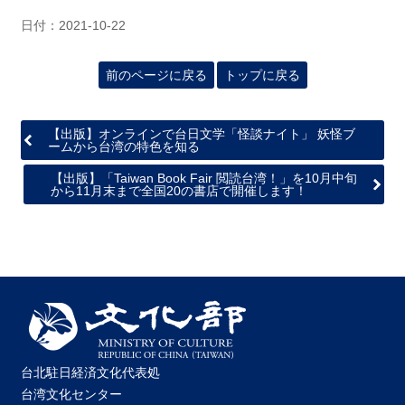
日付：2021-10-22
前のページに戻る
トップに戻る
【出版】オンラインで台日文学「怪談ナイト」 妖怪ブ
ームから台湾の特色を知る
【出版】「Taiwan Book Fair 閲読台湾！」を10月中旬
から11月末まで全国20の書店で開催します！
台北駐日経済文化代表処
台湾文化センター