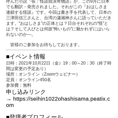
呼んだ小説『筷：怪談競演奇物語』が、この9月に日本
関
でも翻訳・発売されました。それがこの『おはしさま
連
連鎖する怪談』です。今回は書き手を代表して、日本の
リ
三津田信三さんと、台湾の瀟湘神さんに語っていただき
ン
ます。“おはしさま”の正体とは？日台それぞれの“怪”と
ク
は？そして人びとは何故“怖いもの”に魅かれずにはいら
れないのか―。
ホ
皆様のご参加をお待ちしております。
ー
ム
■イベント情報
サ
日時：2021年10月22日（金）19：00～20：30（終了時
イ
間は変更の予定あり）
ト
場所：オンライン（Zoomウェビナー）
マ
定員：オンライン450名
ッ
参加費：無料
プ
申し込みリンク
→
https://seihin1022ohashisama.peatix.c
om
■登壇者プロフィール