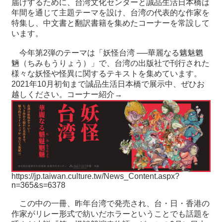
届けするために、台湾文化センターと誠品生活日本橋は
年間を通じて主題テーマを設け、台湾の代表的な作家を
特集し、中文書と翻訳書籍を集めたコーナーを常設して
最
います。
新
情
今年第2弾のテーマは「妖怪台湾 ──華麗なる魑魅魍
報
魎（ちみもうりょう）」で、台湾の出版社で刊行された
と
様々な妖怪や怪異に関するテキストを集めています。
申
2021年10月初旬まで誠品生活日本橋で展示中、ぜひお
込
越しください。コーナー紹介→
過
去
行
事
台
https://jp.taiwan.culture.tw/News_Content.aspx?
湾
n=365&s=6378
の
本
この中の一冊、昨年台湾で発売され、台・日・香港の
作家がリレー形式で紡いだホラーということでも話題を