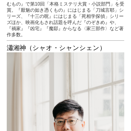
むもの』で第10回「本格ミステリ大賞・小説部門」を受
賞。『厭魅の如き憑くもの』にはじまる「刀城言耶」シ
リーズ、『十三の呪』にはじまる「死相学探偵」シリー
ズほか、映画化もされ話題を呼んだ『のぞきめ』や、
『禍家』『凶宅』『魔邸』からなる〈家三部作〉など著
作多数。
瀟湘神（シャオ・シャンシェン）