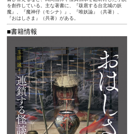
を創作している。主な著書に、『跋扈する台北城の妖
魔』、『魔神仔（モシナ）』、『唯妖論』（共著）、
『おはしさま』（共著）がある。
■書籍情報