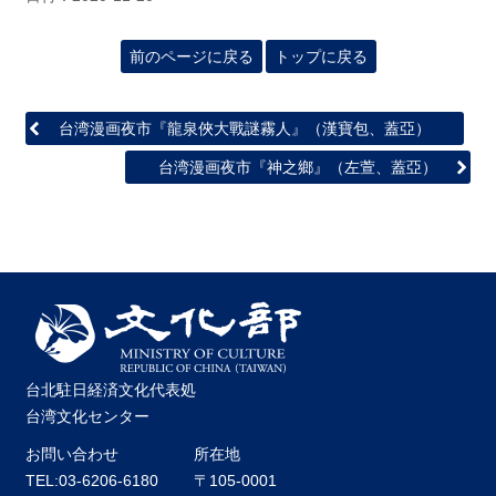
関
連
リ
前のページに戻る
トップに戻る
ン
ク
台湾漫画夜市『龍泉俠大戰謎霧人』（漢寶包、蓋亞）
台湾漫画夜市『神之鄉』（左萱、蓋亞）
ホ
ー
ム
サ
イ
ト
マ
ッ
プ
台北駐日経済文化代表処
台湾文化センター
お問い合わせ
所在地
TEL:03-6206-6180
〒105-0001