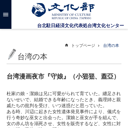
メインのコンテンツブロックにジャンプします
高
度
な
検
索
トップページ
台湾の本
台湾の本
台
湾
文
台湾漫画夜市『守娘』（小峱峱、蓋亞）
化
セ
ン
杜家の娘・潔娘は兄に可愛がられて育ていた。纏足され
タ
ないせいで、結婚できる年齢になったとき、義理姉と親
ー
戚たちの批判を受け、いつ迷惑だと思っていた。
に
ある時、川辺に起きた女性遺体発見事件により、儀式を
つ
行う奇妙な巫女と出会った。潔娘と巫女が手を組んで、
い
女の赤ん坊を溺死させ、女性を販売するなど、女性に対
て