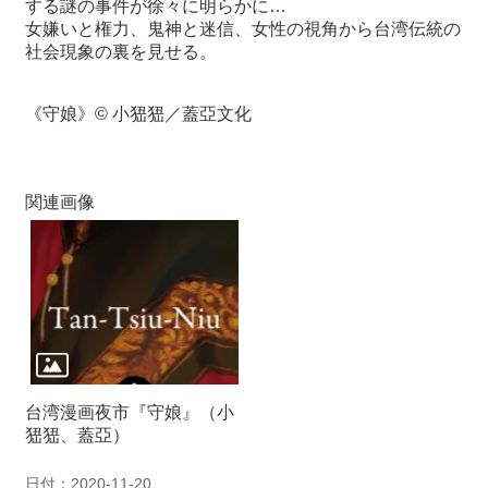
する謎の事件が徐
々
に明らかに…
女嫌いと権力、鬼神と迷信、女性の視角から台湾伝統の
最
社会現象の裏を見せる。
新
情
《守娘》© 小峱峱／蓋亞文化
報
と
申
込
関連画像
過
去
行
事
台
湾
台湾漫画夜市『守娘』（小
の
峱峱、蓋亞）
本
日付：2020-11-20