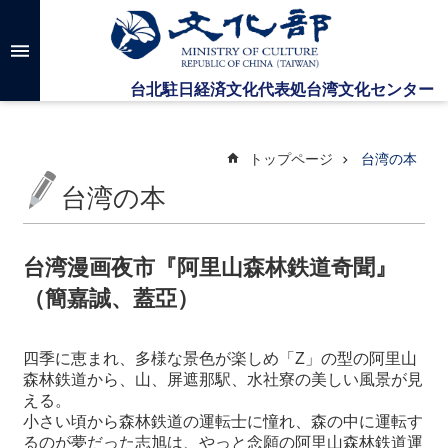
メインのコンテンツブロックにジャンプします
高
度
な
検
索
トップページ
台湾の本
台湾の本
台
湾
文
台湾漫画夜市『阿里山森林鉄道奇聞』
化
（簡嘉誠、蓋亞）
セ
ン
タ
四季に恵まれ、多様な景色が楽しめ「
Z
」の型の阿里山
ー
森林鉄道から、山、屏遮那駅、水社寮の美しい風景が見
に
える。
つ
小さい頃から森林鉄道の運転士に憧れ、森の中に運転す
い
るのが夢だった志旭は、やっと念願の阿里山森林鉄道運
て