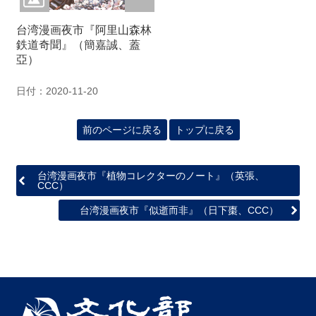
関
連
台湾漫画夜市『阿里山森林
リ
鉄道奇聞』（簡嘉誠、蓋
ン
亞）
ク
日付：2020-11-20
ホ
ー
前のページに戻る
トップに戻る
ム
サ
台湾漫画夜市『植物コレクターのノート』（英張、
イ
CCC）
ト
マ
台湾漫画夜市『似逝而非』（日下棗、CCC）
ッ
プ