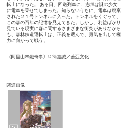
転士になった。 ある日、回送列車に、志旭は謎の少女
に電車を乗せてしまった。知らないうちに、電車は廃棄
最
された２１号トンネルに入った。トンネルをくぐって、
新
この森の百年の記憶を見えてきた。しかし、利益ばかり
情
見ている現実に森に関するさまざまな衝突がありながら
報
も、森林鉄道運転士は、正義を選んで、勇気を出して権
と
力に向かって戦う。
申
込
《阿里山林鐵奇事》© 簡嘉誠／蓋亞文化
過
去
行
事
関連画像
台
湾
の
本