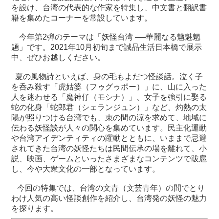
を設け、台湾の代表的な作家を特集し、中文書と翻訳書
籍を集めたコーナーを常設しています。
最
新
今年第2弾のテーマは「妖怪台湾 ──華麗なる魑魅魍
情
魎」です。2021年10月初旬まで誠品生活日本橋で展示
報
中、ぜひお越しください。
と
申
夏の風物詩といえば、身の毛もよだつ怪談話。泣く子
込
を呑み殺す「虎姑婆（フゥグゥポー）」に、山に入った
人を迷わせる「魔神仔（モシナ）」、女子を強引に娶る
蛇の化身「蛇郎君（シェランジュン）」など、灼熱の太
過
陽が照りつける台湾でも、束の間の涼を求めて、地域に
去
伝わる妖怪談が人々の関心を集めています。民主化運動
行
や台湾アイデンティティの躍動とともに、いままで忌避
事
されてきた台湾の妖怪たちは民間伝承の場を離れて、小
説、映画、ゲームといったさまざまなコンテンツで跋扈
台
し、今や大衆文化の一部となっています。
湾
の
今回の特集では、台湾の文青（文芸青年）の間でとり
本
わけ人気の高い怪談創作を紹介し、台湾発の妖怪の魅力
を探ります。