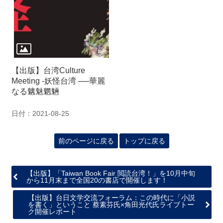
【出版】台湾Culture
Meeting -妖怪台湾 ──華麗
なる魑魅魍魎
日付：2021-08-25
前のページに戻る
トップに戻る
【出版】「Taiwan Book Fair 閲読台湾！」を10月中旬
から11月末まで全国20の書店で開催します！
【出版】台日文学交流フォーラム：この時代に「小説
を書く」ということ 蔡素芬氏×角田光代氏ライブトー
ク開催レポート