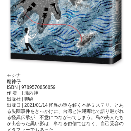
モシナ
魔神仔
ISBN | 9789570856859
作 者 | 瀟湘神
出版社 | 聯經
出版日 | 2021/01/14 怪異の謎を解く本格ミステリ。とあ
る失踪事件をきっかけに、台湾と沖縄両地で語り継がれ
る怪異伝承が、不意につながってしまう。島の先人たち
が出会った黒い影は、単なる俗信ではなく、自己受容の
メタファーでもあった。