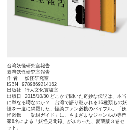
台湾妖怪研究室報告
臺灣妖怪研究室報告
作 者 | 妖怪研究室
ISBN | 9789869214162
出版社 | 行人文化實驗室
出版日 | 2015/10/30 どこかで聞いた奇妙な伝説は、本当
に単なる噂なのか？ 台湾で語り継がれる16種類もの妖
怪を一度に網羅した、怪談ファン必携のバイブル。「妖
怪図鑑」「記録ガイド」に、さまざまなジャンルの専門
家8名による「妖怪見聞録」が加わった、愛蔵版３巻セ
ット。