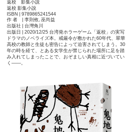
返校 影集小說
返校 影集小說
ISBN | 9789865241544
作 者 | 李則攸, 巫尚益
出版社 | 台灣角川
出版日 | 2020/12/25 台湾発ホラーゲーム「返校」の実写
ドラマのノベライズ本。戒厳令が敷かれた60年代、翠華
高校の教師と生徒も密告によって迫害されてしまう。30
年の時を経て、とある女学生が禁じられた場所に足を踏
み入れてしまったことで、おぞましい真相に近づいてい
く――。