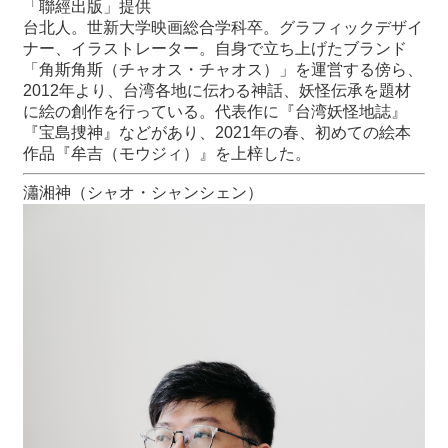
「聯經出版」提供
台北人。世新大学映画総合学科卒。グラフィックデザイ
ナー、イラストレーター。自身で立ち上げたブランド
「角斯角斯（チャオス・チャオス）」を運営する傍ら、
2012年より、台湾各地に伝わる神話、妖怪伝承を題材
に絵の創作を行っている。代表作に『台湾妖怪地誌』
『宝島捜神』などがあり、2021年の春、初めての絵本
作品『牟吉（モウジィ）』を上梓した。
瀟湘神（シャオ・シャンシェン）