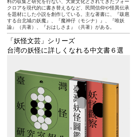
料の収集と研究を行ない、大衆文化とされてきたフォー
クロアを現代的に書き替えるなど、民間信仰や怪異伝承
を題材にした小説を創作している。主な著書に、『跋扈
する台北城の妖魔』、『魔神仔（モシナ）』、『唯妖
論』（共著）、『おはしさま』（共著）がある。
「妖怪文芸」シリーズ
台湾の妖怪に詳しくなれる中文書６選