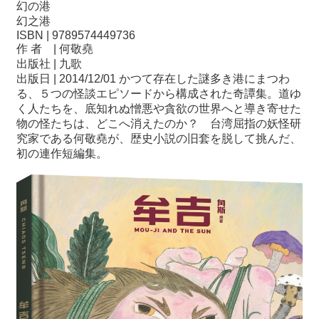
幻の港
幻之港
ISBN | 9789574449736
作 者 | 何敬堯
出版社 | 九歌
出版日 | 2014/12/01 かつて存在した謎多き港にまつわ
る、５つの怪談エピソードから構成された奇譚集。道ゆ
く人たちを、底知れぬ憎悪や貪欲の世界へと導き寄せた
物の怪たちは、どこへ消えたのか？ 台湾屈指の妖怪研
究家である何敬堯が、歴史小説の旧套を脱して挑んだ、
初の連作短編集。