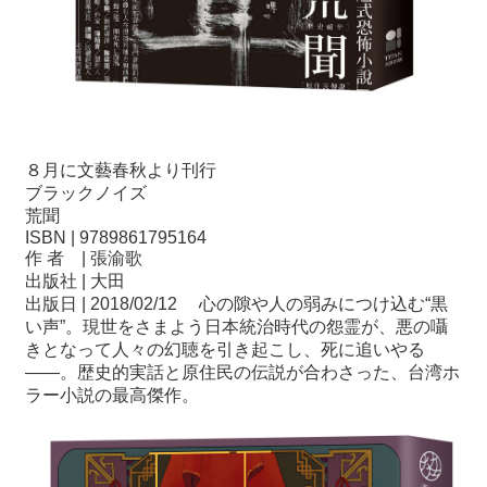
８月に文藝春秋より刊行
ブラックノイズ
荒聞
ISBN | 9789861795164
作 者 | 張渝歌
出版社 | 大田
出版日 | 2018/02/12 心の隙や人の弱みにつけ込む“黒
い声”。現世をさまよう日本統治時代の怨霊が、悪の囁
きとなって人々の幻聴を引き起こし、死に追いやる
――。歴史的実話と原住民の伝説が合わさった、台湾ホ
ラー小説の最高傑作。