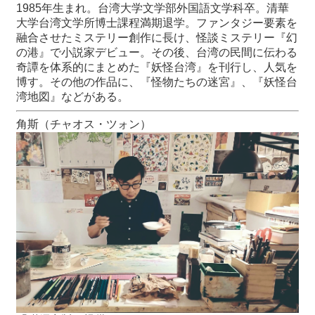
1985年生まれ。台湾大学文学部外国語文学科卒。清華
大学台湾文学所博士課程満期退学。ファンタジー要素を
融合させたミステリー創作に長け、怪談ミステリー『幻
の港』で小説家デビュー。その後、台湾の民間に伝わる
奇譚を体系的にまとめた『妖怪台湾』を刊行し、人気を
博す。その他の作品に、『怪物たちの迷宮』、『妖怪台
湾地図』などがある。
角斯（チャオス・ツォン）