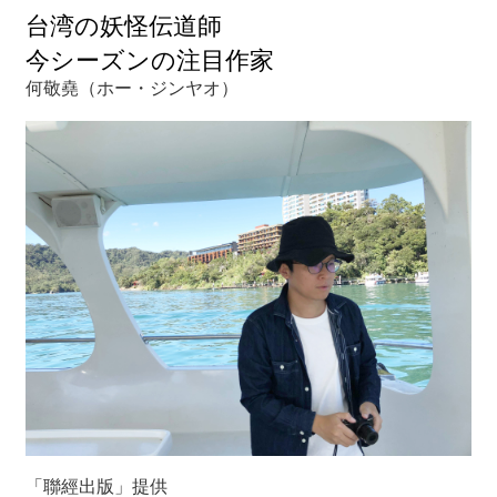
関
台湾の妖怪伝道師
連
リ
今シーズンの注目作家
ン
何敬堯（ホー・ジンヤオ）
ク
ホ
ー
ム
サ
イ
ト
マ
ッ
プ
「聯經出版」提供