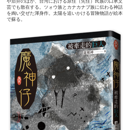
や后羿のほか、台湾における原住（先住）民族の口承文
芸でも散在する。ツォウ族とカナカナブ族に伝わる神話
を綯い交ぜた渾身作。太陽を追いかける冒険物語が絵本
で蘇る。