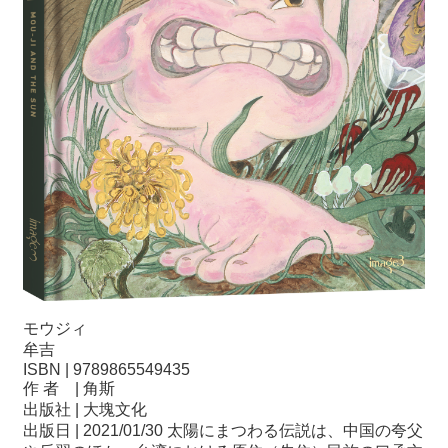
モウジィ
牟吉
ISBN | 9789865549435
作 者 | 角斯
出版社 | 大塊文化
出版日 | 2021/01/30 太陽にまつわる伝説は、中国の夸父