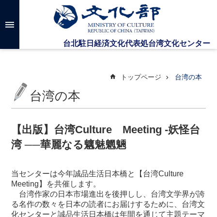
メインのコンテンツブロックにジャンプします
高
度
な
検
索
トップページ
台湾の本
台湾の本
台
湾
文
【出版】台湾Culture Meeting -妖怪台
化
湾 ──華麗なる魑魅魍魎
セ
ン
タ
当センターは今年誠品生活日本橋と【台湾Culture
ー
Meeting】を共催します。
に
台湾作家の日本市場進出を後押しし、台湾文学界が誇
つ
る名作の数々を日本の読者にお届けするために、台湾文
い
化センターと誠品生活日本橋は年間を通じて主題テーマ
て