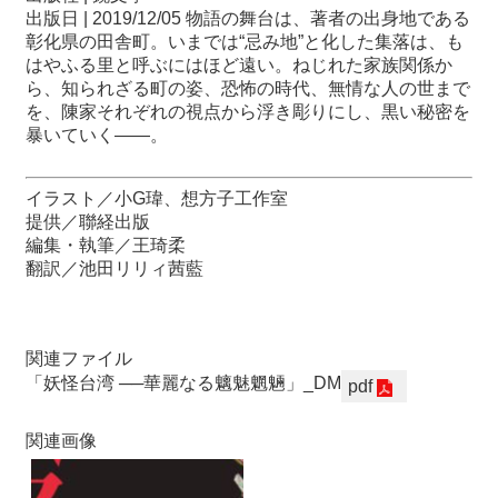
出版日 | 2019/12/05 物語の舞台は、著者の出身地である
彰化県の田舎町。いまでは“忌み地”と化した集落は、も
はやふる里と呼ぶにはほど遠い。ねじれた家族関係か
ら、知られざる町の姿、恐怖の時代、無情な人の世まで
を、陳家それぞれの視点から浮き彫りにし、黒い秘密を
暴いていく――。
イラスト／小G瑋、想方子工作室
提供／聯経出版
編集・執筆／王琦柔
翻訳／池田リリィ茜藍
関連ファイル
「妖怪台湾 ──華麗なる魑魅魍魎」_DM
pdf
関連画像