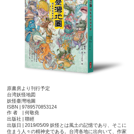
原書房より刊行予定
台湾妖怪地図
妖怪臺灣地圖
ISBN | 9789570853124
作 者 | 何敬堯
出版社 | 聯經
出版日 | 2019/05/09 妖怪とは風土の記憶であり、そこに
住まう人々の精神史である。台湾各地に出向いて、作家