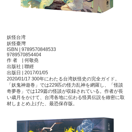
妖怪台湾
妖怪臺灣
ISBN | 9789570848533
9789570854404
作 者 | 何敬堯
出版社 | 聯經
出版日 | 2017/01/05
2020/01/17 300年にわたる台湾妖怪史の完全ガイド。
「妖鬼神遊巻」では229匹の怪力乱神を網羅し、「怪談
奇夢巻」では129篇の怪談が収録されている。作者が長
い歳月をかけて、台湾各地に伝わる怪異伝説を緻密に取
材しまとめ上げた、最恐保存版。