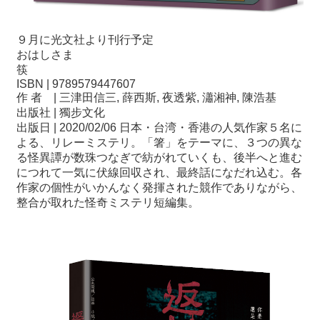
９月に光文社より刊行予定
おはしさま
筷
ISBN | 9789579447607
作 者 | 三津田信三, 薛西斯, 夜透紫, 瀟湘神, 陳浩基
出版社 | 獨步文化
出版日 | 2020/02/06 日本・台湾・香港の人気作家５名に
よる、リレーミステリ。「箸」をテーマに、３つの異な
る怪異譚が数珠つなぎで紡がれていくも、後半へと進む
につれて一気に伏線回収され、最終話になだれ込む。各
作家の個性がいかんなく発揮された競作でありながら、
整合が取れた怪奇ミステリ短編集。