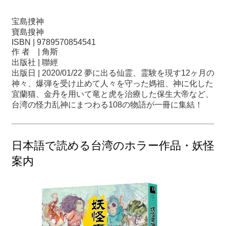
宝島捜神
寶島搜神
ISBN | 9789570854541
作 者 | 角斯
出版社 | 聯經
出版日 | 2020/01/22 夢に出る仙霊、霊験を現す12ヶ月の
神々、爆弾を受け止めて人々を守った媽祖、神に化した
宜蘭猫、金丹を用いて竜と虎を治療した保生大帝など、
台湾の怪力乱神にまつわる108の物語が一冊に集結！
日本語で読める台湾のホラー作品・妖怪
案内