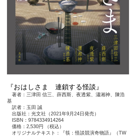
『おはしさま 連鎖する怪談』
著者：三津田 信三、薛西斯、夜透紫、瀟湘神、陳浩
基
訳者：玉田 誠
出版社：光文社（2021年9月24日発売）
ISBN：9784334914264
価格：2,530円 （税込）
オリジナルテキスト：『筷：怪談競演奇物語』（TW