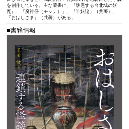
を創作している。主な著書に、『跋扈する台北城の妖
魔』、『魔神仔（モシナ）』、『唯妖論』（共著）、
『おはしさま』（共著）がある。
■書籍情報