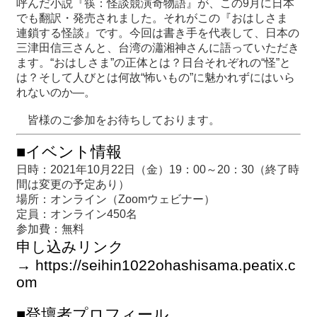
呼んだ小説『筷：怪談競演奇物語』が、この9月に日本
関
でも翻訳・発売されました。それがこの『おはしさま
連
連鎖する怪談』です。今回は書き手を代表して、日本の
リ
三津田信三さんと、台湾の瀟湘神さんに語っていただき
ン
ます。“おはしさま”の正体とは？日台それぞれの“怪”と
ク
は？そして人びとは何故“怖いもの”に魅かれずにはいら
れないのか―。
ホ
皆様のご参加をお待ちしております。
ー
ム
■イベント情報
サ
日時：2021年10月22日（金）19：00～20：30（終了時
イ
間は変更の予定あり）
ト
場所：オンライン（Zoomウェビナー）
マ
定員：オンライン450名
ッ
参加費：無料
プ
申し込みリンク
→
https://seihin1022ohashisama.peatix.c
om
■登壇者プロフィール