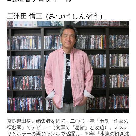
三津田 信三（みつだ しんぞう）
奈良県出身。編集者を経て、二〇〇一年『ホラー作家の
棲む家』でデビュー（文庫で『忌館』と改題）。ミステ
リとホラーの両ジャンルで活躍し、10年『水魑の如き沈