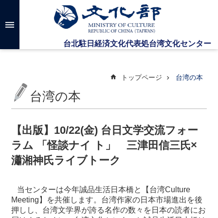
メインのコンテンツブロックにジャンプします
高
度
な
検
索
トップページ
台湾の本
台湾の本
台
湾
文
【出版】10/22(金) 台日文学交流フォー
化
ラム 「怪談ナイ ト」 三津田信三氏×
セ
ン
瀟湘神氏ライブトーク
タ
ー
に
当センターは今年誠品生活日本橋と【台湾Culture
つ
Meeting】を共催します。台湾作家の日本市場進出を後
い
押しし、台湾文学界が誇る名作の数々を日本の読者にお
て