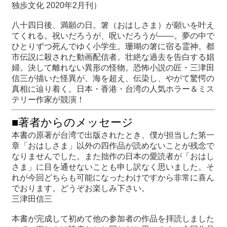
独歩文化 2020年2月刊）
八十四日後、満願の日。箸（おはしさま）が願いを叶え
てくれる。祝いだろうが、呪いだろうが――。夢の中で
ひとりずつ死んでゆく小学生。珊瑚の箸に宿る霊神。都
市伝説に殺された動画配信者。壮絶な過去を告白する娼
婦。決して離れない異形の怪物。恐怖小説の匠・三津田
信三が描いた怪異が、海を超え、伝染し、やがて驚愕の
真相に辿り着く。日本・香港・台湾の人気ホラー＆ミス
テリー作家が競演！
■著者からのメッセージ
本書の原著が台湾で出版されたとき、僕が担当した第一
章「おはしさま」以外の四作品が読めないことが残念で
なりませんでした。また拙作の日本の愛読者が「おはし
さま」に目を通せないことも申し訳なく思いました。そ
れが今回どちらも可能になったわけですから非常に喜ん
でおります。どうぞお楽しみ下さい。
三津田信三
本書が完成して初めて他の参加者の作品を拝読しました