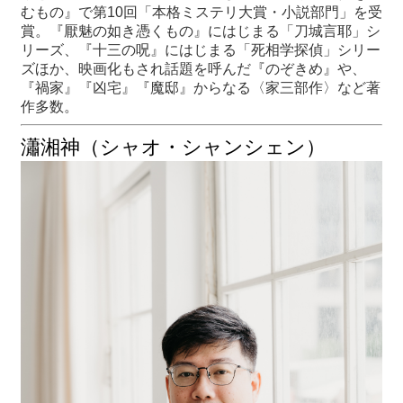
むもの』で第10回「本格ミステリ大賞・小説部門」を受
賞。『厭魅の如き憑くもの』にはじまる「刀城言耶」シ
リーズ、『十三の呪』にはじまる「死相学探偵」シリー
ズほか、映画化もされ話題を呼んだ『のぞきめ』や、
『禍家』『凶宅』『魔邸』からなる〈家三部作〉など著
作多数。
瀟湘神（シャオ・シャンシェン）