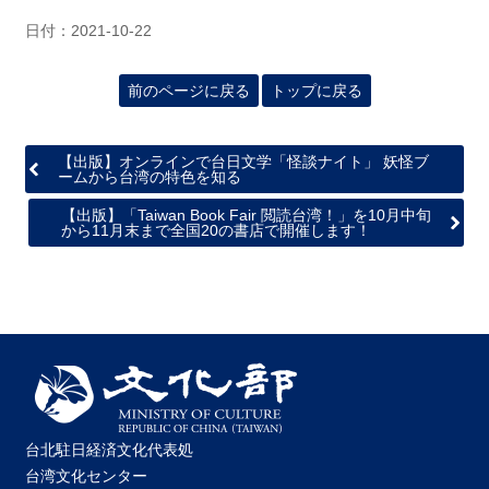
日付：2021-10-22
前のページに戻る
トップに戻る
【出版】オンラインで台日文学「怪談ナイト」 妖怪ブ
ームから台湾の特色を知る
【出版】「Taiwan Book Fair 閲読台湾！」を10月中旬
から11月末まで全国20の書店で開催します！
台北駐日経済文化代表処
台湾文化センター