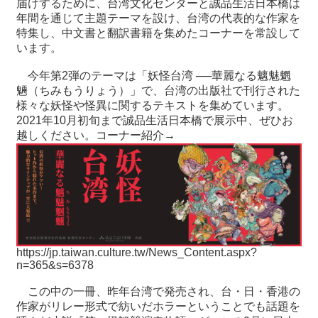
届けするために、台湾文化センターと誠品生活日本橋は
年間を通じて主題テーマを設け、台湾の代表的な作家を
特集し、中文書と翻訳書籍を集めたコーナーを常設して
最
います。
新
情
今年第2弾のテーマは「妖怪台湾 ──華麗なる魑魅魍
報
魎（ちみもうりょう）」で、台湾の出版社で刊行された
と
様々な妖怪や怪異に関するテキストを集めています。
申
2021年10月初旬まで誠品生活日本橋で展示中、ぜひお
込
越しください。コーナー紹介→
過
去
行
事
台
https://jp.taiwan.culture.tw/News_Content.aspx?
湾
n=365&s=6378
の
本
この中の一冊、昨年台湾で発売され、台・日・香港の
作家がリレー形式で紡いだホラーということでも話題を