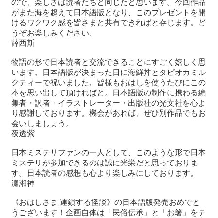
ので、楽しさは読者たちと同じだと思います。今回作品
がまた海を超えて日本語版となり、このプレゼントを開
けるワクワク感を皆さまと共有できればと存じます。ど
うぞお楽しみください。
薛西斯
物語の形で日本読者と交流できることにすごく嬉しく思
います。日本語版が決まった日に海鮮丼とタピオカミル
クティーで祝いました。皆様もおはしを使うたびにこの
本を思い出して頂ければと。日本語版の制作に携わる編
集者・訳者・イラストレーター・出版社の光文社を心よ
り感謝しております。機会があれば、ぜひ別作品でもお
会いしましょう。
夜透紫
日本ミステリファンの一人として、このような形で日本
ミステリが参加できるのは誠に光栄だと思っておりま
す。日本読者の感想も心より楽しみにしております。
瀟湘神
《おはしさま 連鎖する怪談》の日本語版発売おめでと
うございます！企画自体は「民俗伝承」と「お箸」をテ