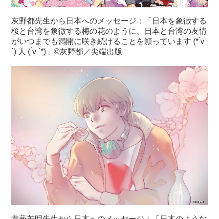
灰野都先生から日本へのメッセージ：「日本を象徴する
桜と台湾を象徴する梅の花のように、日本と台湾の友情
がいつまでも満開に咲き続けることを願っています (* ́v
`) 人 ( ́v `*)」©灰野都／尖端出版
韋蘺若明先生から日本へのメッセージ：「日本のような