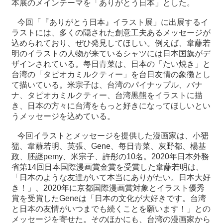
本展のメインテーマを「ありがとう日本」とした。
関
連
今回「『ありがとう日本』イラスト展」に出展するイ
リ
ラストには、多くの隠された創意工夫あるメッセージが
ン
込められており、ぜひ発見してほしい。例えば、韋蘺若
ク
明のイラストの人物が来ているシャツには日本国旗がデ
ザインされている。每日青菜は、日本の「たい焼き」と
台湾の「タピオカミルクティー」を台日友情の象徴とし
ホ
て描いている。米宗子は、台湾のパイナップル、バナ
ー
ナ、タピオカミルクティー、台湾黒熊をイラストに描
ム
き、日本の方々に台湾をもっと好きになってほしいとい
サ
うメッセージを込めている。
イ
今回イラストとメッセージを提供した漫画家は、小峱
ト
峱、韋蘺若明、英張、Gene、每日青菜、灰野都、楊基
マ
政、胚謎pemy、米宗子、許彤の10名。2020年日本外務
ッ
省第14回日本国際漫画賞金賞を受賞した韋蘺若明は、
プ
「日本のような友達がいて本当にありがたい。日本大好
き！」、2020年に京都国際漫画賞対象とイラスト優秀
賞を受賞したGeneは「日本の文化が大好きです。台湾
と日本の友情がいつまでも続くことを願います！」との
メッセージを寄せた。そのほかにも、台湾の漫画家から