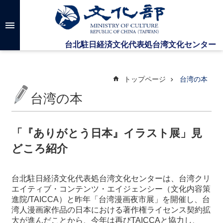
メインのコンテンツブロックにジャンプします
高
度
な
検
索
トップページ
台湾の本
台湾の本
台
湾
文
「『ありがとう日本』イラスト展」見
化
どころ紹介
セ
ン
タ
台北駐日経済文化代表処台湾文化センターは、台湾クリ
ー
エイティブ・コンテンツ・エイジェンシー（文化内容策
に
進院/TAICCA）と昨年「台湾漫画夜市展」を開催し、台
つ
湾人漫画家作品の日本における著作権ライセンス契約拡
い
大が進んだことから、今年は再びTAICCAと協力し、
て