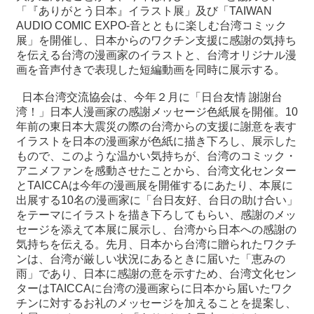
「『ありがとう日本』イラスト展」及び「TAIWAN
AUDIO COMIC EXPO-音とともに楽しむ台湾コミック
最
展」を開催し、日本からのワクチン支援に感謝の気持ち
新
を伝える台湾の漫画家のイラストと、台湾オリジナル漫
情
画を音声付きで表現した短編動画を同時に展示する。
報
と
日本台湾交流協会は、今年２月に「日台友情 謝謝台
申
湾！」日本人漫画家の感謝メッセージ色紙展を開催。10
込
年前の東日本大震災の際の台湾からの支援に謝意を表す
イラストを日本の漫画家が色紙に描き下ろし、展示した
もので、このような温かい気持ちが、台湾のコミック・
過
アニメファンを感動させたことから、台湾文化センター
去
とTAICCAは今年の漫画展を開催するにあたり、本展に
行
出展する10名の漫画家に「台日友好、台日の助け合い」
事
をテーマにイラストを描き下ろしてもらい、感謝のメッ
セージを添えて本展に展示し、台湾から日本への感謝の
台
気持ちを伝える。先月、日本から台湾に贈られたワクチ
湾
ンは、台湾が厳しい状況にあるときに届いた「恵みの
の
雨」であり、日本に感謝の意を示すため、台湾文化セン
本
ターはTAICCAに台湾の漫画家らに日本から届いたワク
チンに対するお礼のメッセージを加えることを提案し、