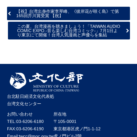
【祝】台湾出身作家李琴峰、《彼岸花が咲く島》で第
165回芥川賞受賞 【祝】
この夏、台湾漫画を聴きましょう！「TAIWAN AUDIO
COMIC EXPO.‐音も楽しむ台湾コミック‐」7月1日よ
り東京にて開催！台湾人気漫画と声優らを集結
台北駐日経済文化代表処
台湾文化センター
お問い合わせ
所在地
TEL:03-6206-6180
〒105-0001
FAX:03-6206-6190
東京都港区虎ノ門1-1-12
Email:twcc@moc.gov.tw
虎ノ門ビル2階