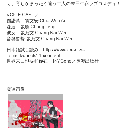
関
く、育ちがまったく違う二人の末日生存ラブコメディ！
連
リ
VOICE CAST／
ン
錢諾萬－賈文安 Chia Wen An
ク
森遇－張騰 Chang Teng
彼女－張乃文 Chang Nai Wen
音響監督-張乃文 Chang Nai Wen
ホ
ー
日本語試し読み：
https://www.creative-
ム
comic.tw/book/115/content
世界末日也要和你在一起©Gene／長鴻出版社
サ
イ
ト
マ
関連画像
ッ
プ