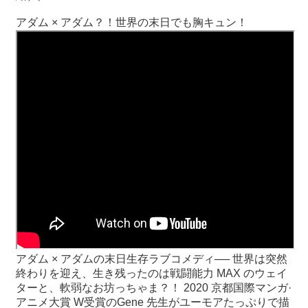
アダム × アダム？！世界の末日でも胸キュン！
最
新
情
報
と
申
込
過
去
行
事
台
湾
アダム × アダムの末日生存ラブコメディ── 世界は突然
の
終わりを迎え、生き残ったのは戦闘能力 MAX のウェイ
本
ターと、軟弱なお坊っちゃま？！ 2020 京都国際マンガ·
アニメ大賞 W受賞のGene 先生がユーモアたっぷりで描