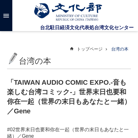
メインのコンテンツブロックにジャンプします
高
度
な
検
索
トップページ
台湾の本
台湾の本
台
湾
文
「TAIWAN AUDIO COMIC EXPO.‐音も
化
楽しむ台湾コミック‐」世界末日也要和
セ
ン
你在一起（世界の末日もあなたと一緒）
タ
／Gene
ー
に
つ
#02世界末日也要和你在一起（世界の末日もあなたと一
い
緒）／Gene
て