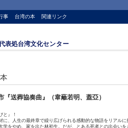
行事
台湾の本
関連リンク
本
市『送葬協奏曲』（韋蘺若明、蓋亞）
びと』！
材に、人生の最終章で繰り広げられる感動的な物語をリアルに
大学をやめ、家を出た林初生。だが、とある死者との出会いを