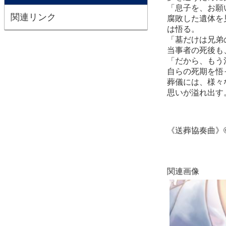
「息子を、お願
関連リンク
腐敗した遺体を
は悟る。
「墓だけは兄弟
当事者の死後も
「だから、もう
自らの死期を悟
葬儀には、様
々
思いが溢れ出す
《送葬協奏曲》
関連画像