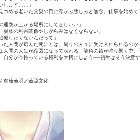
いします……」
見つめる老いた父親の目に浮かぶ悲しみと無念。仕事を始めて
の運勢が上がる場所にしてほしいい」
、親族の利害関係やしがらみはなくならない。
治療したくないんだって」
った人間が選んだ死に方は、周りの人
々
に受け入れられるのか
な人間の人生が縮図になって表れる。龍角の笛が鳴り響く中、
。自分が今持っている権利を大切にしよう──初生はそう決意
© 韋蘺若明／蓋亞文化