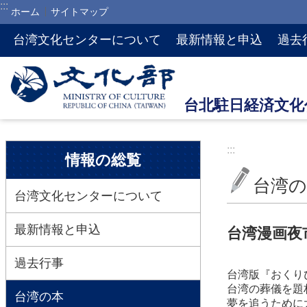
:::
ホーム
サイトマップ
メインのコンテンツブロックにジャンプします
台湾文化センターについて
最新情報と申込
過去
:::
:::
情報の総覧
台湾の
台湾文化センターについて
最新情報と申込
台湾漫画夜
過去行事
台湾版『おくり
台湾の葬儀を題
台湾の本
夢を追うために