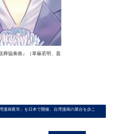
送葬協奏曲』（韋蘺若明、蓋
湾漫画夜市」を日本で開催、台湾漫画の屋台を歩こ