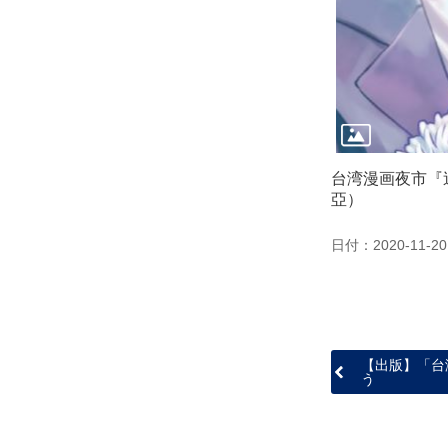
台湾漫画夜市『
亞）
日付：2020-11-20
【出版】「台
う