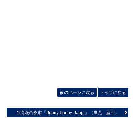
前のページに戻る
トップに戻る
台湾漫画夜市『Bunny Bunny Bang!』（蚩尤、蓋亞）