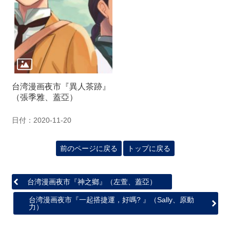
関
連
リ
ン
ク
ホ
台湾漫画夜市『異人茶跡』
ー
（張季雅、蓋亞）
ム
サ
日付：2020-11-20
イ
ト
前のページに戻る
トップに戻る
マ
ッ
プ
台湾漫画夜市『神之鄉』（左萱、蓋亞）
台湾漫画夜市『一起搭捷運，好嗎? 』（Sally、原動
力）