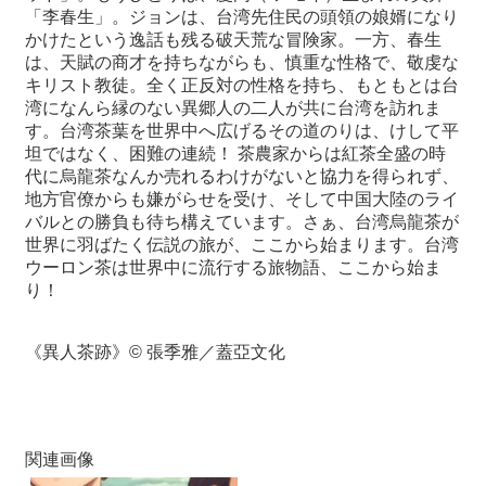
「李春生」。ジョンは、台湾先住民の頭領の娘婿になり
かけたという逸話も残る破天荒な冒険家。一方、春生
最
は、天賦の商才を持ちながらも、慎重な性格で、敬虔な
新
キリスト教徒。全く正反対の性格を持ち、もともとは台
情
湾になんら縁のない異郷人の二人が共に台湾を訪れま
報
す。台湾茶葉を世界中へ広げるその道のりは、けして平
と
坦ではなく、困難の連続！ 茶農家からは紅茶全盛の時
申
代に烏龍茶なんか売れるわけがないと協力を得られず、
込
地方官僚からも嫌がらせを受け、そして中国大陸のライ
バルとの勝負も待ち構えています。さぁ、台湾烏龍茶が
過
世界に羽ばたく伝説の旅が、ここから始まります。台湾
去
ウーロン茶は世界中に流行する旅物語、ここから始ま
行
り！
事
《異人茶跡》© 張季雅／蓋亞文化
台
湾
の
本
関連画像