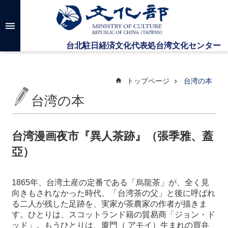
メインのコンテンツブロックにジャンプします
高
度
な
検
索
トップページ
台湾の本
台湾の本
台
湾
文
台湾漫画夜市『異人茶跡』（張季雅、蓋
化
亞）
セ
ン
タ
1865
年、台湾土産の定番である「烏龍茶」が、全く見
ー
向きもされなかった時代、「台湾茶の父」と後に呼ばれ
に
る二人が残した足跡を、実家が茶農家の作者が描きま
つ
す。ひとりは、スコットランド籍の貿易商「ジョン・ド
い
ッド」。もうひとりは、廈門（ アモイ）生まれの買弁
て