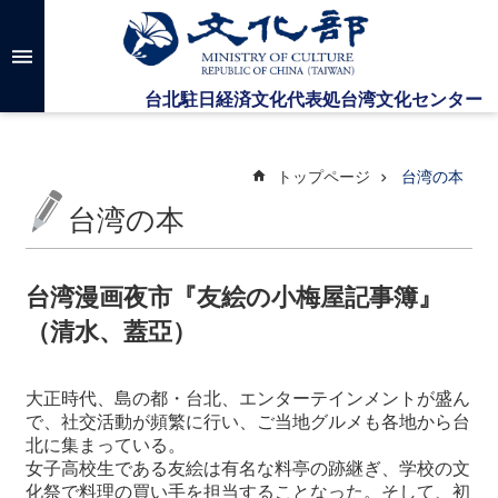
メインのコンテンツブロックにジャンプします
高
度
な
検
索
トップページ
台湾の本
台湾の本
台
湾
文
台湾漫画夜市『友絵の小梅屋記事簿』
化
（清水、蓋亞）
セ
ン
タ
大正時代、島の都・台北、エンターテインメントが盛ん
ー
で、社交活動が頻繁に行い、ご当地グルメも各地から台
に
北に集まっている。
つ
女子高校生である友絵は有名な料亭の跡継ぎ、学校の文
い
化祭で料理の買い手を担当することなった。そして、初
て