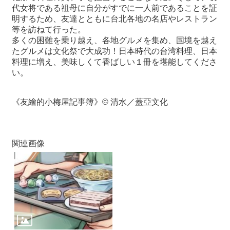
代女将である祖母に自分がすでに一人前であることを証
明するため、友達とともに台北各地の名店やレストラン
最
等を訪ねて行った。
新
多くの困難を乗り越え、各地グルメを集め、国境を越え
情
たグルメは文化祭で大成功！日本時代の台湾料理、日本
報
料理に増え、美味しくて香ばしい１冊を堪能してくださ
と
い。
申
込
《友繪的小梅屋記事簿》© 清水／蓋亞文化
過
去
行
関連画像
事
台
湾
の
本