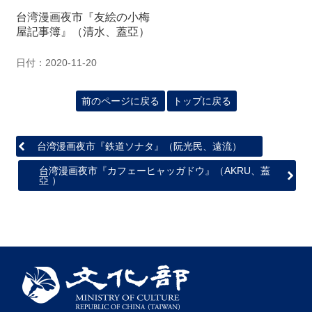
関
台湾漫画夜市『友絵の小梅
連
屋記事簿』（清水、蓋亞）
リ
ン
日付：2020-11-20
ク
前のページに戻る
トップに戻る
ホ
ー
ム
台湾漫画夜市『鉄道ソナタ』（阮光民、遠流）
サ
台湾漫画夜市『カフェーヒャッガドウ』（AKRU、蓋
イ
亞 ）
ト
マ
ッ
プ